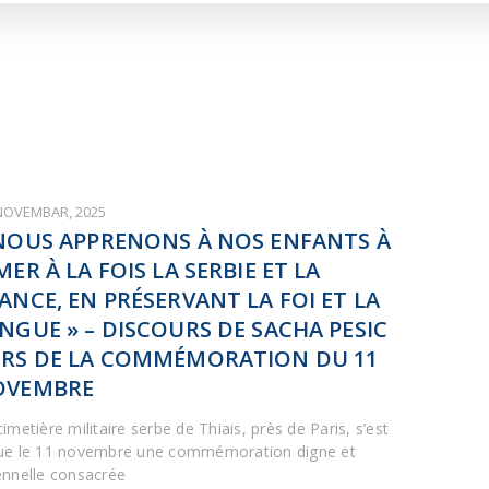
ARTICLES DE BLOG
ISNE
ORMACIJE
CUISINE SERBE
SERVICES
 NOVEMBAR, 2025
NOUS APPRENONS À NOS ENFANTS À
MER À LA FOIS LA SERBIE ET LA
ANCE, EN PRÉSERVANT LA FOI ET LA
NGUE » – DISCOURS DE SACHA PESIC
RS DE LA COMMÉMORATION DU 11
OVEMBRE
imetière militaire serbe de Thiais, près de Paris, s’est
ue le 11 novembre une commémoration digne et
ennelle consacrée