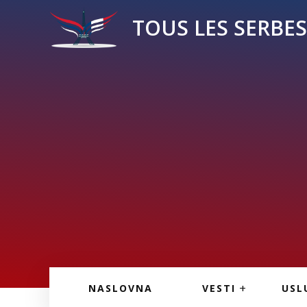
TOUS LES SERBES 
VESTI IZ FRANCU
OGL
NASLOVNA
VESTI
USL
VESTI IZ SRBIJE
VAŽ