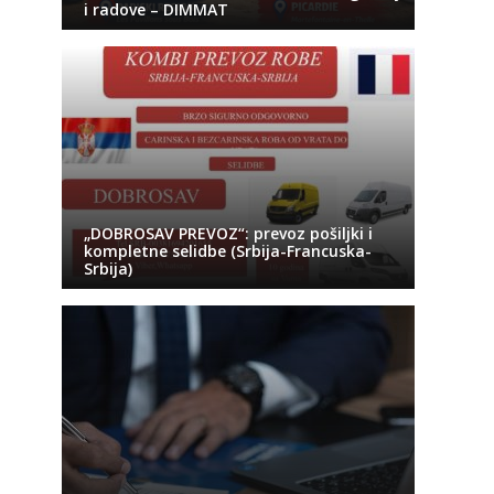
i radove – DIMMAT
„DOBROSAV PREVOZ“: prevoz pošiljki i
kompletne selidbe (Srbija-Francuska-
Srbija)