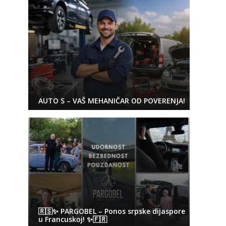
AUTO S – VAŠ MEHANIČAR OD POVERENJA!
🇷🇸✨ PARGOBEL – Ponos srpske dijaspore
u Francuskoj! ✨🇫🇷