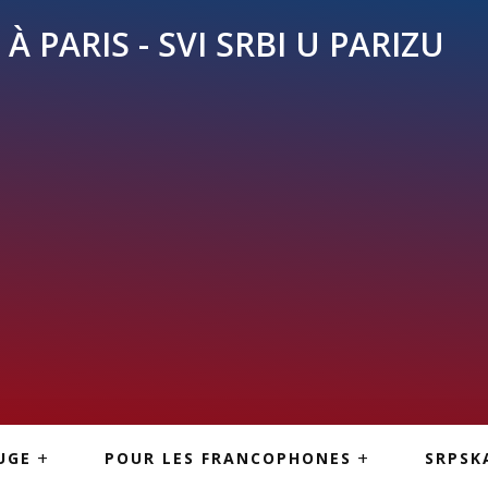
À PARIS - SVI SRBI U PARIZU
SKE
ASI
TOUS LES SERBES À
UGE
POUR LES FRANCOPHONES
SRPSK
PARIS
NE USLUGE