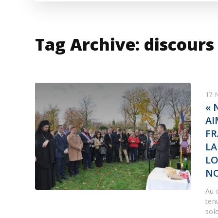
VESTI IZ SVETA
KOR
INF
Tag Archive: discours
17.
« 
AI
FR
LA
LO
N
Au c
ten
sol