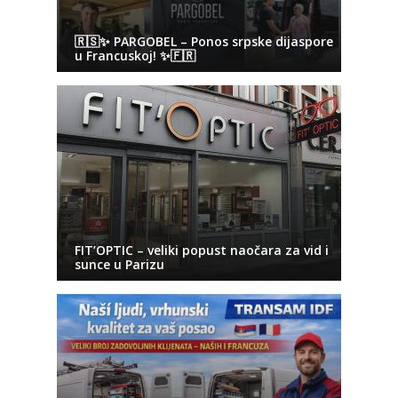
🇷🇸✨ PARGOBEL – Ponos srpske dijaspore
u Francuskoj! ✨🇫🇷
FIT’OPTIC – veliki popust naočara za vid i
sunce u Parizu