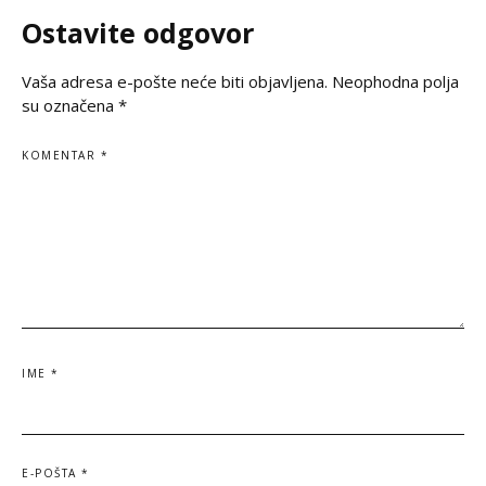
espérance, une
silence et de prièr
Ostavite odgovor
Vaša adresa e-pošte neće biti objavljena.
Neophodna polja
su označena
*
KOMENTAR
*
IME
*
E-POŠTA
*