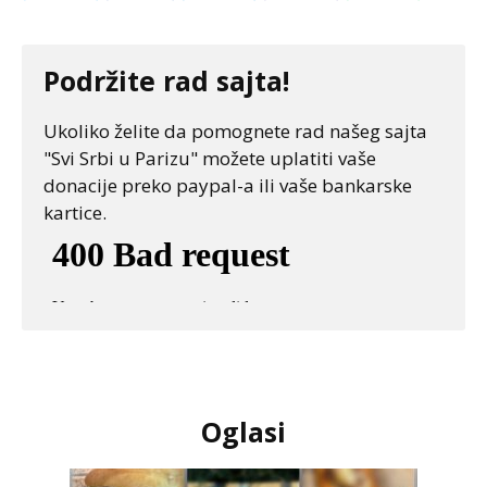
Podržite rad sajta!
Ukoliko želite da pomognete rad našeg sajta
"Svi Srbi u Parizu" možete uplatiti vaše
donacije preko paypal-a ili vaše bankarske
kartice.
Oglasi