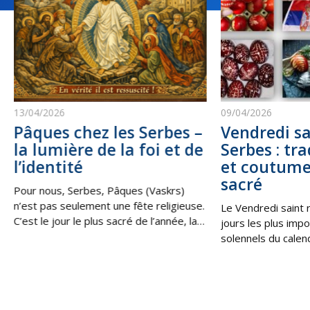
13/04/2026
09/04/2026
Pâques chez les Serbes –
Vendredi sa
la lumière de la foi et de
Serbes : tra
l’identité
et coutume
sacré
Pour nous, Serbes, Pâques (Vaskrs)
n’est pas seulement une fête religieuse.
Le Vendredi saint 
C’est le jour le plus sacré de l’année, la
jours les plus impo
victoire de la vie sur la mort, de la
solennels du calen
lumière sur les ténèbres. C’est la
les Serbes en Serbi
Résurrection du Christ, qui nous
au sein de la diaspo
rappelle que, même dans les moments
souvenir de la cruci
les plus difficiles, il existe toujours une
moment de profond