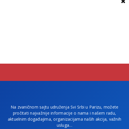
Na zvaničnom sajtu udruženja Svi Srbi u Parizu, možete
pročitati najvažnije informacije o nama i našem radu,
aktuelnim događajima, organizacijama naših akcija, važnih
usluga…