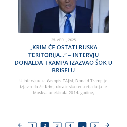
25. APRIL, 2025
„KRIM ĆE OSTATI RUSKA
TERITORIJA…“ – INTERVJU
DONALDA TRAMPA IZAZVAO ŠOK U
BRISELU
U intervjuu za časopis TAJM, Donald Tramp je
izjavio da će Krim, ukrajinska teritorija koju je
Moskva anektirala 2014. godine,
1
2
3
4
…
6