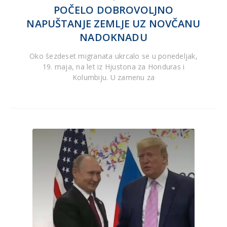
POČELO DOBROVOLJNO
NAPUŠTANJE ZEMLJE UZ NOVČANU
NADOKNADU
Oko šezdeset migranata ukrcalo se u ponedeljak,
19. maja, na let iz Hjustona za Honduras i
Kolumbiju. U zamenu za