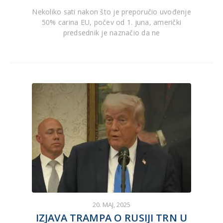
Nekoliko sati nakon što je preporučio uvođenje
50% carina EU, počev od 1. juna, američki
predsednik je naznačio da ne
20. MAJ, 2025
IZJAVA TRAMPA O RUSIJI TRN U