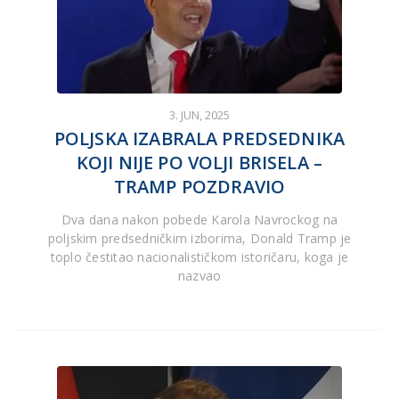
3. JUN, 2025
POLJSKA IZABRALA PREDSEDNIKA
KOJI NIJE PO VOLJI BRISELA –
TRAMP POZDRAVIO
Dva dana nakon pobede Karola Navrockog na
poljskim predsedničkim izborima, Donald Tramp je
toplo čestitao nacionalističkom istoričaru, koga je
nazvao