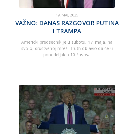
19. MAJ, 2025
VAŽNO: DANAS RAZGOVOR PUTINA
I TRAMPA
Američki predsednik je u subotu, 17. maja, na
svojoj društvenoj mreži Truth objavio da će u
ponedeljak u 10 časova