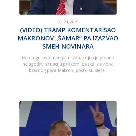
3. JUN, 2025
(VIDEO) TRAMP KOMENTARISAO
MAKRONOV „ŠAMAR“ PA IZAZVAO
SMEH NOVINARA
Nema gotovo medija u svetu koji nije preneo
nelagodnu situaciju prilikom izlaska iz aviona
bračnog para Makron, pošto su sleteli