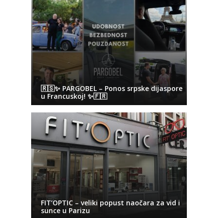
🇷🇸✨ PARGOBEL – Ponos srpske dijaspore
u Francuskoj! ✨🇫🇷
FIT’OPTIC – veliki popust naočara za vid i
sunce u Parizu