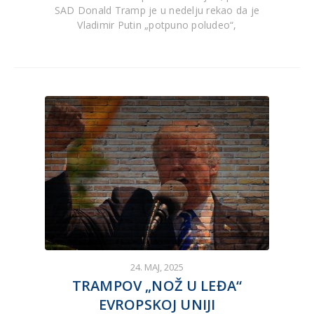
SAD Donald Tramp je u nedelju rekao da je
Vladimir Putin „potpuno poludeo“,
24. MAJ, 2025
TRAMPOV „NOŽ U LEĐA“
EVROPSKOJ UNIJI