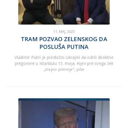
11. MAJ, 2025
TRAM POZVAO ZELENSKOG DA
POSLUŠA PUTINA
Vladimir Putin je predložio Ukrajini da održi direktne
pregovore u Istanbulu 15. maja. Kijev pre svega želi
„trajno primirje“, piše