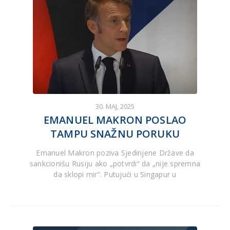
30. MAJ, 2025
EMANUEL MAKRON POSLAO
TAMPU SNAŽNU PORUKU
Emanuel Makron poziva Sjedinjene Države da
sankcionišu Rusiju ako „potvrdi“ da „nije spremna
da sklopi mir“. Putujući u Singapur u