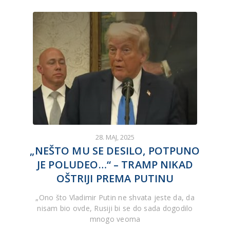
28. MAJ, 2025
„NEŠTO MU SE DESILO, POTPUNO
JE POLUDEO…“ – TRAMP NIKAD
OŠTRIJI PREMA PUTINU
„Ono što Vladimir Putin ne shvata jeste da, da
nisam bio ovde, Rusiji bi se do sada dogodilo
mnogo veoma