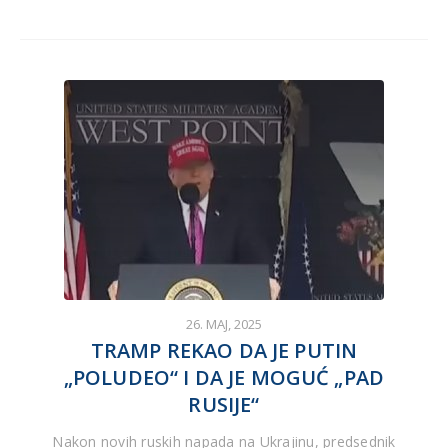
26. MAJ, 2025
TRAMP REKAO DA JE PUTIN
„POLUDEO“ I DA JE MOGUĆ „PAD
RUSIJE“
Nakon novih ruskih napada na Ukrajinu, predsednik