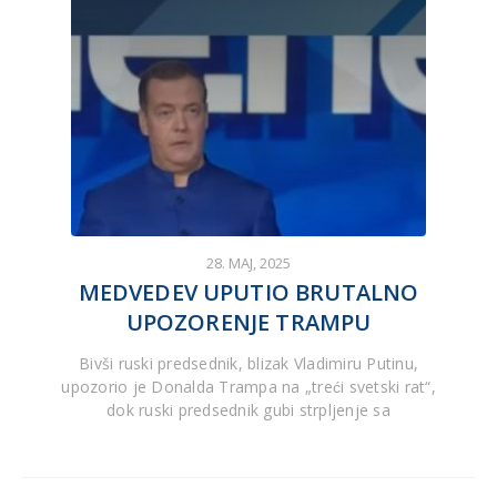
28. MAJ, 2025
MEDVEDEV UPUTIO BRUTALNO
UPOZORENJE TRAMPU
Bivši ruski predsednik, blizak Vladimiru Putinu,
upozorio je Donalda Trampa na „treći svetski rat“,
dok ruski predsednik gubi strpljenje sa