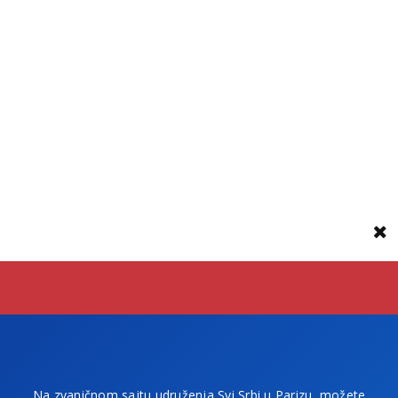
Na zvaničnom sajtu udruženja Svi Srbi u Parizu, možete