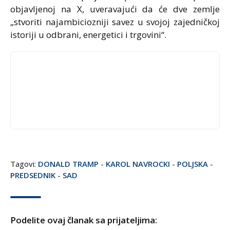
objavljenoj na X, uveravajući da će dve zemlje
„stvoriti najambiciozniji savez u svojoj zajedničkoj
istoriji u odbrani, energetici i trgovini“.
Tagovi:
DONALD TRAMP
-
KAROL NAVROCKI
-
POLJSKA
-
PREDSEDNIK
-
SAD
Podelite ovaj članak sa prijateljima: