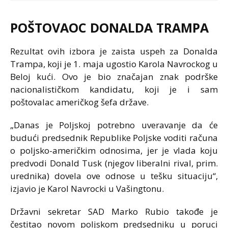
POŠTOVAOC DONALDA TRAMPA
Rezultat ovih izbora je zaista uspeh za Donalda
Trampa, koji je 1. maja ugostio Karola Navrockog u
Beloj kući. Ovo je bio značajan znak podrške
nacionalističkom kandidatu, koji je i sam
poštovalac američkog šefa države.
„Danas je Poljskoj potrebno uveravanje da će
budući predsednik Republike Poljske voditi računa
o poljsko-američkim odnosima, jer je vlada koju
predvodi Donald Tusk (njegov liberalni rival, prim.
urednika) dovela ove odnose u tešku situaciju“,
izjavio je Karol Navrocki u Vašingtonu.
Državni sekretar SAD Marko Rubio takođe je
čestitao novom poljskom predsedniku u poruci