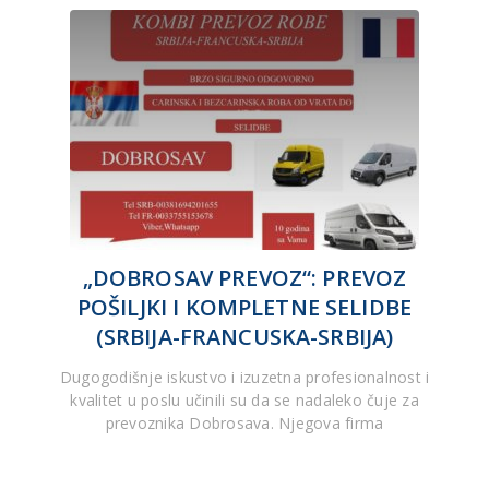
„DOBROSAV PREVOZ“: PREVOZ
POŠILJKI I KOMPLETNE SELIDBE
(SRBIJA-FRANCUSKA-SRBIJA)
Dugogodišnje iskustvo i izuzetna profesionalnost i
kvalitet u poslu učinili su da se nadaleko čuje za
prevoznika Dobrosava. Njegova firma