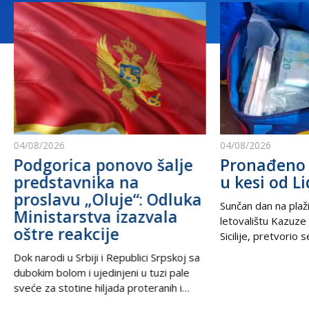
04/08/2026
04/08/2026
Podgorica ponovo šalje
Pronađeno 
predstavnika na
u kesi od Li
proslavu „Oluje“: Odluka
Sunčan dan na plaži
Ministarstva izazvala
letovalištu Kazuze
oštre reakcije
Sicilije, pretvorio 
trilera kada su izne
Dok narodi u Srbiji i Republici Srpskoj sa
pesku uočili neobič
dubokim bolom i ujedinjeni u tuzi pale
izbacili talasi. U
sveće za stotine hiljada proteranih i
kesama za zamrziv
hiljade nevino stradalih u krvavom