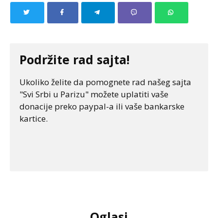
Podržite rad sajta!
Ukoliko želite da pomognete rad našeg sajta
"Svi Srbi u Parizu" možete uplatiti vaše
donacije preko paypal-a ili vaše bankarske
kartice.
Oglasi