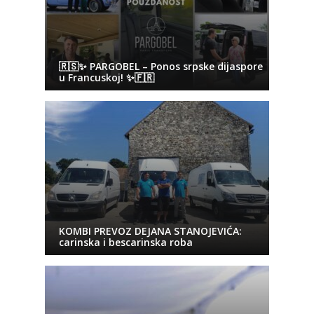
🇷🇸✨ PARGOBEL – Ponos srpske dijaspore
u Francuskoj! ✨🇫🇷
KOMBI PREVOZ DEJANA STANOJEVIĆA:
carinska i bescarinska roba