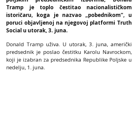
Tramp je toplo čestitao nacionalističkom
istoričaru, koga je nazvao „pobednikom“, u
poruci objavljenoj na njegovoj platformi Truth
Social u utorak, 3. juna.
Donald Tramp uživa. U utorak, 3. juna, američki
predsednik je poslao čestitku Karolu Navrockom,
koji je izabran za predsednika Republike Poljske u
nedelju, 1. juna.