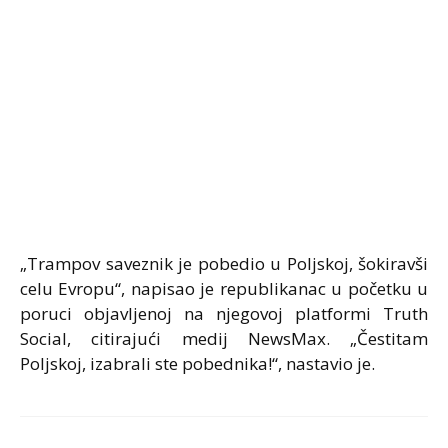
„Trampov saveznik je pobedio u Poljskoj, šokiravši
celu Evropu“, napisao je republikanac u početku u
poruci objavljenoj na njegovoj platformi Truth
Social, citirajući medij NewsMax. „Čestitam
Poljskoj, izabrali ste pobednika!“, nastavio je.