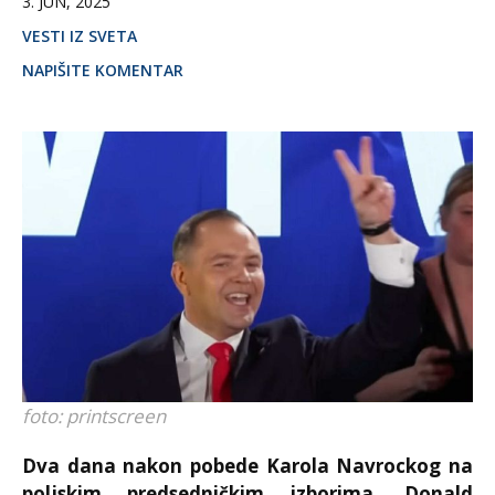
3. JUN, 2025
VESTI IZ SVETA
NAPIŠITE KOMENTAR
foto: printscreen
Dva dana nakon pobede Karola Navrockog na
poljskim predsedničkim izborima, Donald