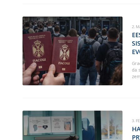
2. M
EE
SI
EV
Gra
da 
zem
3. F
HA
PR