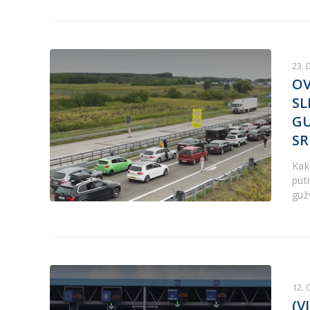
23.
OV
SL
GU
SR
Kako
put
guž
12.
(V