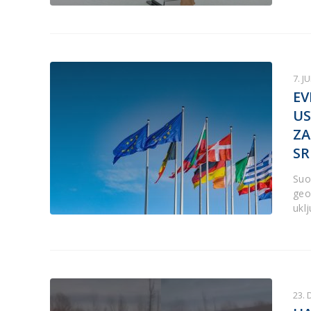
7. J
EV
US
ZA
SR
Suo
geo
uklj
23.