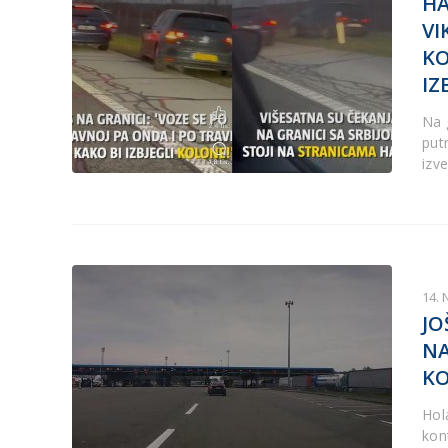
H
VI
KO
IZ
Na 
put
izv
14.
JO
NA
KO
Hol
kon