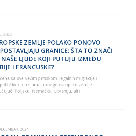
UL, 2025
ROPSKE ZEMLJE POLAKO PONOVO
POSTAVLJAJU GRANICE: ŠTA TO ZNAČI
 NAŠE LJUDE KOJI PUTUJU IZMEĐU
BIJE I FRANCUSKE?
čene sa sve većim pritiskom ilegalnih migracija i
političkim tenzijama, mnoge evropske zemlje –
učujući Poljsku, Nemačku, Litvaniju, ali i
 DECEMBAR, 2024