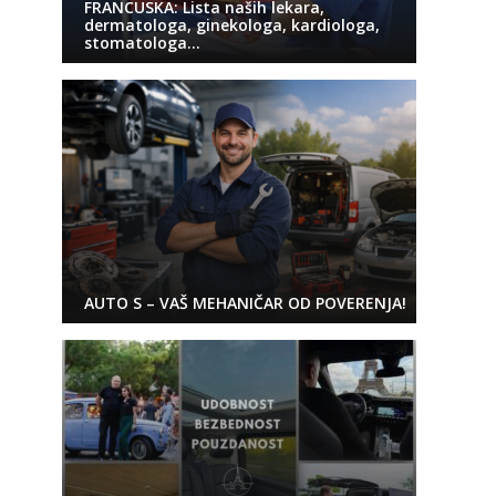
FRANCUSKA: Lista naših lekara,
dermatologa, ginekologa, kardiologa,
stomatologa…
AUTO S – VAŠ MEHANIČAR OD POVERENJA!