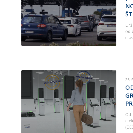
NO
ŠT
Drž
od 
ulas
26.
OD
GR
PR
Od 
ele
(EES