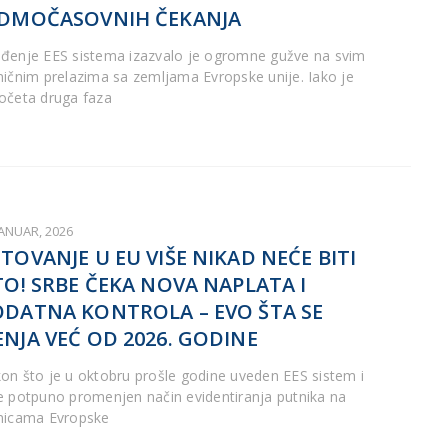
DMOČASOVNIH ČEKANJA
đenje EES sistema izazvalo je ogromne gužve na svim
ničnim prelazima sa zemljama Evropske unije. Iako je
očeta druga faza
JANUAR, 2026
TOVANJE U EU VIŠE NIKAD NEĆE BITI
TO! SRBE ČEKA NOVA NAPLATA I
DATNA KONTROLA – EVO ŠTA SE
NJA VEĆ OD 2026. GODINE
on što je u oktobru prošle godine uveden EES sistem i
e potpuno promenjen način evidentiranja putnika na
nicama Evropske