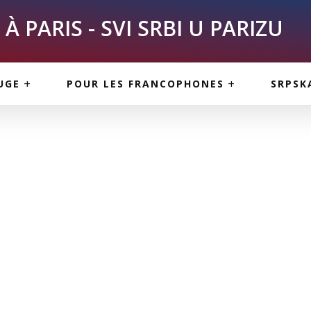
À PARIS - SVI SRBI U PARIZU
SKE
ASI
TOUS LES SERBES À
UGE
POUR LES FRANCOPHONES
SRPSK
PARIS
NE USLUGE
ARTICLES DE BLOG
ISNE
ORMACIJE
CUISINE SERBE
SERVICES