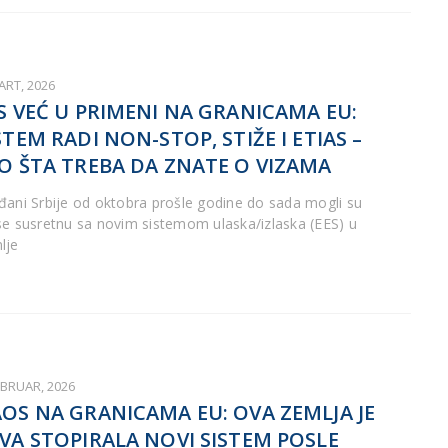
ART, 2026
S VEĆ U PRIMENI NA GRANICAMA EU:
STEM RADI NON-STOP, STIŽE I ETIAS –
O ŠTA TREBA DA ZNATE O VIZAMA
đani Srbije od oktobra prošle godine do sada mogli su
se susretnu sa novim sistemom ulaska/izlaska (EES) u
lje
EBRUAR, 2026
OS NA GRANICAMA EU: OVA ZEMLJA JE
VA STOPIRALA NOVI SISTEM POSLE