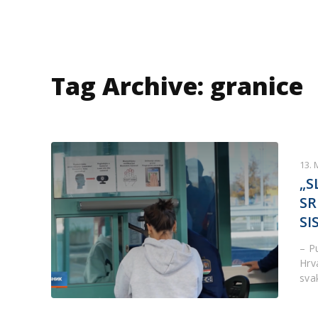
Tag Archive: granice
13. 
„S
SR
SI
– P
Hrva
sva