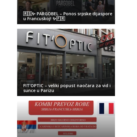
🇷🇸✨ PARGOBEL – Ponos srpske dijaspore
u Francuskoj! ✨🇫🇷
FIT’OPTIC – veliki popust naočara za vid i
sunce u Parizu