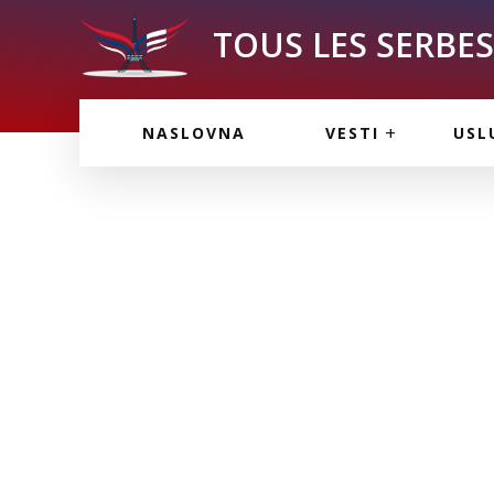
TOUS LES SERBES 
VESTI IZ FRANCU
OGL
NASLOVNA
VESTI
USL
VESTI IZ SRBIJE
VAŽ
VESTI IZ SVETA
KOR
INF