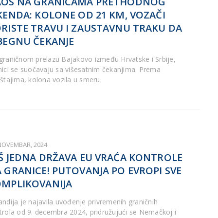
AOS NA GRANICAMA PRETHODNOG
KENDA: KOLONE OD 21 KM, VOZAČI
RISTE TRAVU I ZAUSTAVNU TRAKU DA
BEGNU ČEKANJE
graničnom prelazu Bajakovo između Hrvatske i Srbije,
nici se suočavaju sa višesatnim čekanjima. Prema
eštajima, kolona vozila u smeru
 NOVEMBAR, 2024
Š JEDNA DRŽAVA EU VRAĆA KONTROLE
 GRANICE! PUTOVANJA PO EVROPI SVE
MPLIKOVANIJA
andija je najavila uvođenje privremenih graničnih
trola od 9. decembra 2024, pridružujući se Nemačkoj i