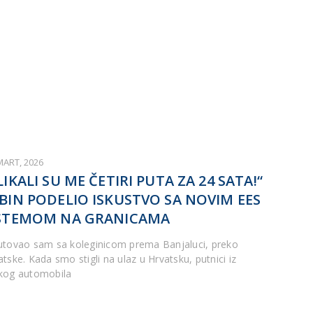
MART, 2026
LIKALI SU ME ČETIRI PUTA ZA 24 SATA!“
BIN PODELIO ISKUSTVO SA NOVIM EES
STEMOM NA GRANICAMA
utovao sam sa koleginicom prema Banjaluci, preko
tske. Kada smo stigli na ulaz u Hrvatsku, putnici iz
kog automobila