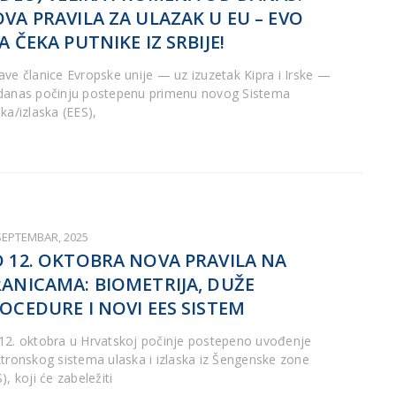
VA PRAVILA ZA ULAZAK U EU – EVO
A ČEKA PUTNIKE IZ SRBIJE!
ave članice Evropske unije — uz izuzetak Kipra i Irske —
danas počinju postepenu primenu novog Sistema
ka/izlaska (EES),
 SEPTEMBAR, 2025
 12. OKTOBRA NOVA PRAVILA NA
ANICAMA: BIOMETRIJA, DUŽE
OCEDURE I NOVI EES SISTEM
12. oktobra u Hrvatskoj počinje postepeno uvođenje
ktronskog sistema ulaska i izlaska iz Šengenske zone
), koji će zabeležiti