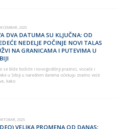
 DECEMBAR, 2025
A DVA DATUMA SU KLJUČNA: OD
EDEĆE NEDELJE POČINJE NOVI TALAS
ŽVI NA GRANICAMA I PUTEVIMA U
BIJI
 se bliže božićni i novogodišnji praznici, vozače i
nike u Srbiji u narednim danima očekuju znatno veće
ve, kako
 OKTOBAR, 2025
IDEO) VELIKA PROMENA OD DANAS: