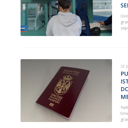
SE
Uvo
gra
zap
22. 
PU
IS
DO
ME
Nak
tim
gra