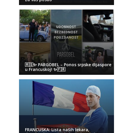
🇷🇸✨ PARGOBEL – Ponos srpske dijaspore
u Francuskoj! ✨🇫🇷
FRANCUSKA: Lista naših lekara,