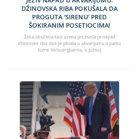
JEZIV NAPAD U AKVARIJUMU:
DŽINOVSKA RIBA POKUŠALA DA
PROGUTA ‘SIRENU’ PRED
ŠOKIRANIM POSETIOCIMA!
Žena obučena kao sirena preživela je napad
džinovske ribe dok je plivala u akvarijumu u parku
šume Xishuangbanna, u južnoj