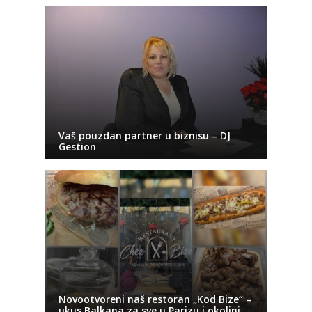
Vaš pouzdan partner u biznisu – DJ
Gestion
Novootvoreni naš restoran „Kod Bize“ –
ukus Balkana za sve u Parizu i okolini