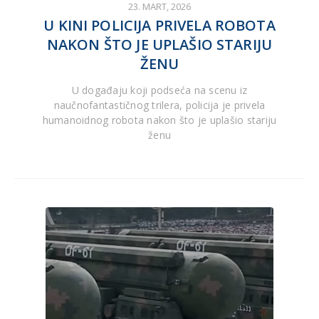
23. MART, 2026
U KINI POLICIJA PRIVELA ROBOTA
NAKON ŠTO JE UPLAŠIO STARIJU
ŽENU
U događaju koji podseća na scenu iz
naučnofantastičnog trilera, policija je privela
humanoidnog robota nakon što je uplašio stariju
ženu