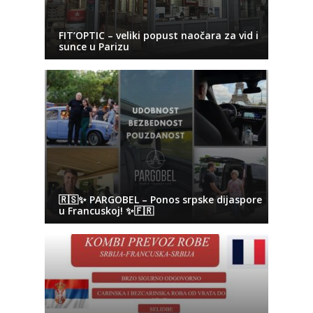
FIT’OPTIC – veliki popust naočara za vid i
sunce u Parizu
🇷🇸✨ PARGOBEL – Ponos srpske dijaspore
u Francuskoj! ✨🇫🇷