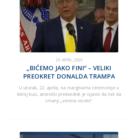
23. APRIL, 2025
„BIĆEMO JAKO FINI“ – VELIKI
PREOKRET DONALDA TRAMPA
U utorak, 22. aprila, na marginama ceremonije u
Beloj kući, američki predsednik je izjavio da želi da
smanji „veoma visoke”