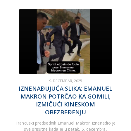
9. DECEMBAR, 2025
IZNENAĐUJUĆA SLIKA: EMANUEL
MAKRON POTRČAO KA GOMILI,
IZMIČUĆI KINESKOM
OBEZBEĐENJU
Francuski predsednik Emanuel Makron iznenadio je
sve prisutne kada je u petak, 5. decembra,