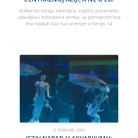
Mađarska ostaje zanimljiva, snažna, posvećena,
uzbudljiva i instruitivna zemlja, sa premijerom koji
ima najduži staž kao premijer u Evropi, sa
6. FEBRUAR, 2025