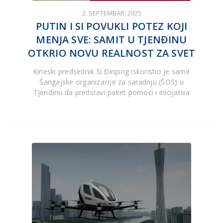
2. SEPTEMBAR, 2025
PUTIN I SI POVUKLI POTEZ KOJI
MENJA SVE: SAMIT U TJENĐINU
OTKRIO NOVU REALNOST ZA SVET
Kineski predsednik Si Đinping iskoristio je samit
Šangajske organizacije za saradnju (ŠOS) u
Tjenđinu da predstavi paket pomoći i inicijativa