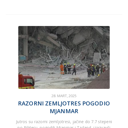
28. MART, 2025
RAZORNI ZEMLJOTRES POGODIO
MJANMAR
Jutros su razorni zemljotresi, jačine do 7.7 stepeni
po Rihteru, pogodili Mjanmar i Tajland, izazvavši