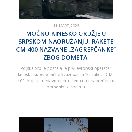
11. MART, 2026
MOĆNO KINESKO ORUŽJE U
SRPSKOM NAORUŽANJU: RAKETE
CM-400 NAZVANE „ZAGREPČANKE“
ZBOG DOMETA!
Vojska Srbije postala je prvi evropski operater
kineske supersonične kvazi-balističke rakete CM-
400, koja je nedavno primećena na unapređenim
borbenim avionima