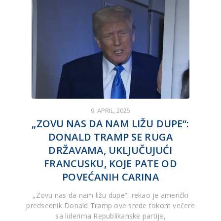
9. APRIL, 2025
„ZOVU NAS DA NAM LIŽU DUPE“:
DONALD TRAMP SE RUGA
DRŽAVAMA, UKLJUČUJUĆI
FRANCUSKU, KOJE PATE OD
POVEĆANIH CARINA
„Zovu nas da nam ližu dupe“, rekao je američki
predsednik Donald Tramp ove srede tokom večere
sa liderima Republikanske partije,