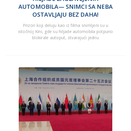
AUTOMOBILA— SNIMCI SA NEBA
OSTAVLJAJU BEZ DAHA!
Prizori koji deluju kao iz filma snimljeni su u
istočnoj Kini, gde su hiljade automobila potpuno
blokirale autoput, stvarajući jednu