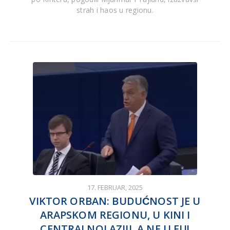
strah i haos u regionu.
17. FEBRUAR, 2025
VIKTOR ORBAN: BUDUĆNOST JE U
ARAPSKOM REGIONU, U KINI I
CENTRALNOJ AZIJI, A NE U EU!