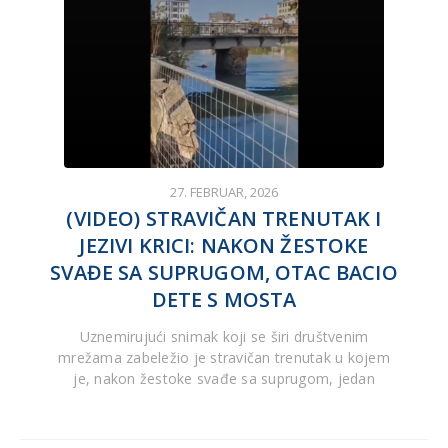
27. FEBRUAR, 2026
(VIDEO) STRAVIČAN TRENUTAK I
JEZIVI KRICI: NAKON ŽESTOKE
SVAĐE SA SUPRUGOM, OTAC BACIO
DETE S MOSTA
Uznemirujući snimak koji se širi društvenim
mrežama zabeležio je stravičan trenutak u kojem
je, nakon žestoke svađe sa suprugom, jedan