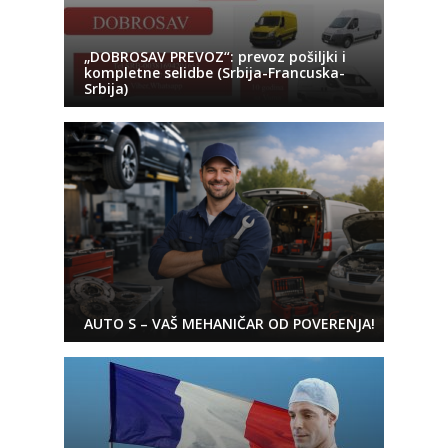
„DOBROSAV PREVOZ“: prevoz pošiljki i
kompletne selidbe (Srbija-Francuska-
Srbija)
AUTO S – VAŠ MEHANIČAR OD POVERENJA!