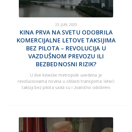
23. JUN, 2025
KINA PRVA NA SVETU ODOBRILA
KOMERCIJALNE LETOVE TAKSIJIMA
BEZ PILOTA – REVOLUCIJA U
VAZDUŠNOM PREVOZU ILI
BEZBEDNOSNI RIZIK?
U dve kineske metropole uvedena je
revolucionarna novina u oblasti transporta: leteći
taksiji bez pilota sada su i zvanično odobreni