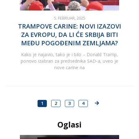
5. FEBRUAR, 2025
TRAMPOVE CARINE: NOVI IZAZOVI
ZA EVROPU, DA LI ĆE SRBIJA BITI
MEĐU POGOĐENIM ZEMLJAMA?
Kako je najavio, tako je i bilo – Donald Tramp,
ponovo izabran za predsednika SAD-a, uveo je
nove carine na
1
2
3
4
Oglasi