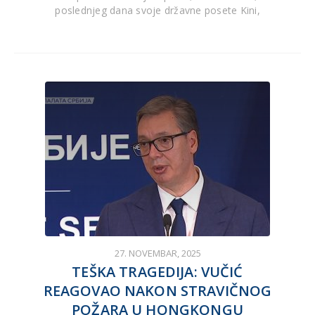
poslednjeg dana svoje državne posete Kini,
27. NOVEMBAR, 2025
TEŠKA TRAGEDIJA: VUČIĆ
REAGOVAO NAKON STRAVIČNOG
POŽARA U HONGKONGU