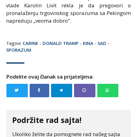
vlade Karolin Livit rekla je da pregovori o
pronalaženju trgovinskog sporazuma sa Pekingom
napreduju „veoma dobro“.
Tagovi:
CARINE
-
DONALD TRAMP
-
KINA
-
SAD
-
SPORAZUM
Podelite ovaj članak sa prijateljima:
Podržite rad sajta!
Ukoliko želite da pomognete rad našeg sajta