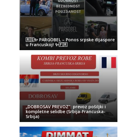
🇷🇸✨ PARGOBEL – Ponos srpske dijaspore
u Francuskoj! ✨🇫🇷
„DOBROSAV PREVOZ“: prevoz pošiljki i
kompletne selidbe (Srbija-Francuska-
Srbija)