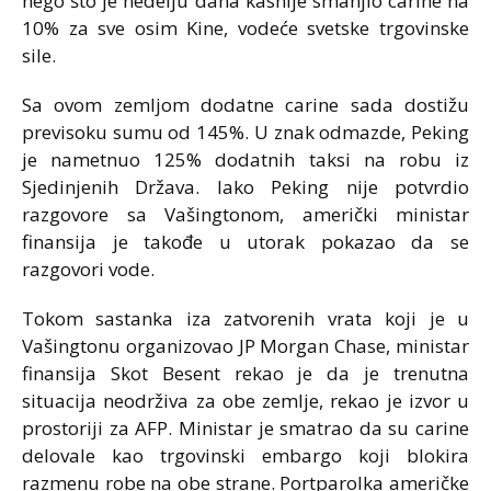
nego što je nedelju dana kasnije smanjio carine na
10% za sve osim Kine, vodeće svetske trgovinske
sile.
Sa ovom zemljom dodatne carine sada dostižu
previsoku sumu od 145%. U znak odmazde, Peking
je nametnuo 125% dodatnih taksi na robu iz
Sjedinjenih Država. Iako Peking nije potvrdio
razgovore sa Vašingtonom, američki ministar
finansija je takođe u utorak pokazao da se
razgovori vode.
Tokom sastanka iza zatvorenih vrata koji je u
Vašingtonu organizovao JP Morgan Chase, ministar
finansija Skot Besent rekao je da je trenutna
situacija neodrživa za obe zemlje, rekao je izvor u
prostoriji za AFP. Ministar je smatrao da su carine
delovale kao trgovinski embargo koji blokira
razmenu robe na obe strane. Portparolka američke