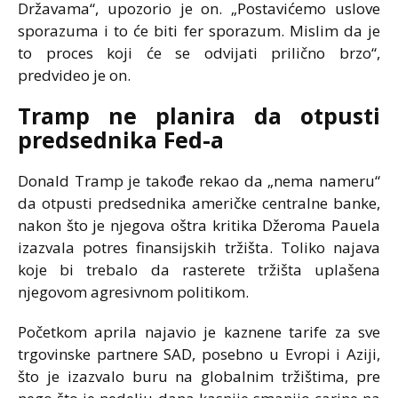
Državama“, upozorio je on. „Postavićemo uslove
sporazuma i to će biti fer sporazum. Mislim da je
to proces koji će se odvijati prilično brzo“,
predvideo je on.
Tramp ne planira da otpusti
predsednika Fed-a
Donald Tramp je takođe rekao da „nema nameru“
da otpusti predsednika američke centralne banke,
nakon što je njegova oštra kritika Džeroma Pauela
izazvala potres finansijskih tržišta. Toliko najava
koje bi trebalo da rasterete tržišta uplašena
njegovom agresivnom politikom.
Početkom aprila najavio je kaznene tarife za sve
trgovinske partnere SAD, posebno u Evropi i Aziji,
što je izazvalo buru na globalnim tržištima, pre