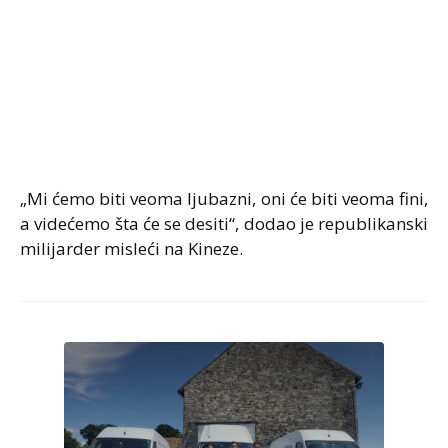
„Mi ćemo biti veoma ljubazni, oni će biti veoma fini,
a videćemo šta će se desiti“, dodao je republikanski
milijarder misleći na Kineze.