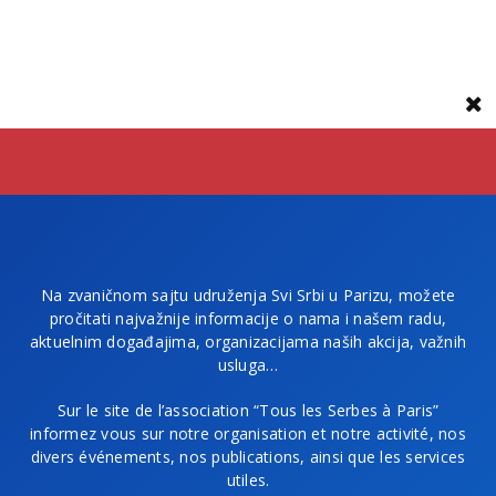
Na zvaničnom sajtu udruženja Svi Srbi u Parizu, možete
pročitati najvažnije informacije o nama i našem radu,
aktuelnim događajima, organizacijama naših akcija, važnih
usluga…
Sur le site de l’association “Tous les Serbes à Paris”
informez vous sur notre organisation et notre activité, nos
divers événements, nos publications, ainsi que les services
utiles.