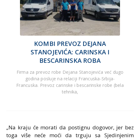
KOMBI PREVOZ DEJANA
STANOJEVIĆA: CARINSKA I
BESCARINSKA ROBA
Firma za prevoz robe Dejana Stanojevića već dugo
godina posluje na relaciji Francuska-Srbija-
Francuska. Prevoz carinske i bescarinske robe (bela
tehnika,
„Na kraju će morati da postignu dogovor, jer bez
toga više neće moći da trguju sa Sjedinjenim