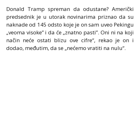
Donald Tramp spreman da odustane? Američki
predsednik je u utorak novinarima priznao da su
naknade od 145 odsto koje je on sam uveo Pekingu
„veoma visoke” i da će „znatno pasti”. Oni ni na koji
način neće ostati blizu ove cifre“, rekao je on i
dodao, međutim, da se „nećemo vratiti na nulu“.