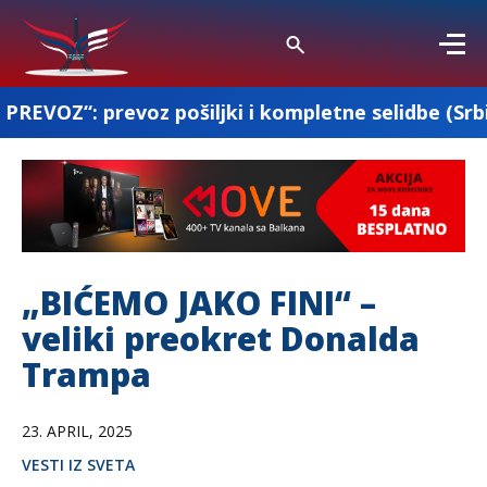
z pošiljki i kompletne selidbe (Srbija-Francuska-
„BIĆEMO JAKO FINI“ –
veliki preokret Donalda
Trampa
23. APRIL, 2025
VESTI IZ SVETA