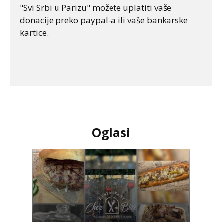
"Svi Srbi u Parizu" možete uplatiti vaše
donacije preko paypal-a ili vaše bankarske
kartice.
Oglasi