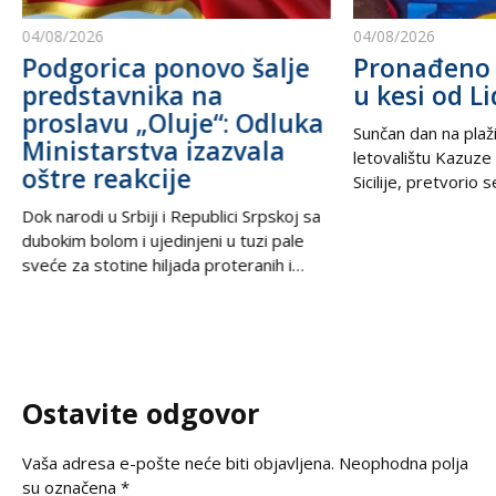
04/08/2026
04/08/2026
Podgorica ponovo šalje
Pronađeno 
predstavnika na
u kesi od Li
proslavu „Oluje“: Odluka
Sunčan dan na plaži
Ministarstva izazvala
letovalištu Kazuze
oštre reakcije
Sicilije, pretvorio 
trilera kada su izne
Dok narodi u Srbiji i Republici Srpskoj sa
pesku uočili neobič
dubokim bolom i ujedinjeni u tuzi pale
izbacili talasi. U
sveće za stotine hiljada proteranih i
kesama za zamrziv
hiljade nevino stradalih u krvavom
nevjerovatnih 665.
pogromu 1995. godine, iz Podgorice
Sve je počelo neda
stiže vest koja ponovo otvara stare
pokvario čamac
rane i izaziva gnev u regionu. U danima
kada se na prostranstvima Balkana tiho i
Ostavite odgovor
dostojanstveno odaje počast
Vaša adresa e-pošte neće biti objavljena.
Neophodna polja
su označena
*