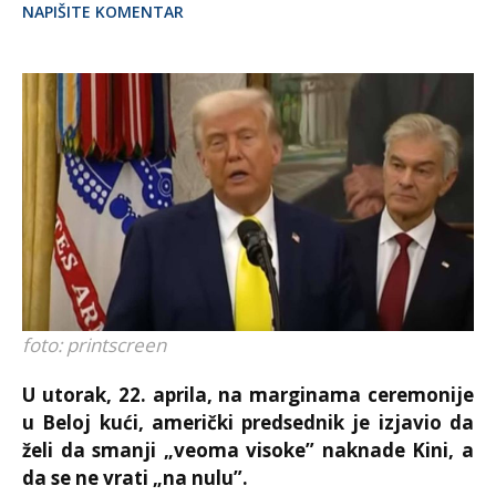
NAPIŠITE KOMENTAR
foto: printscreen
U utorak, 22. aprila, na marginama ceremonije
u Beloj kući, američki predsednik je izjavio da
želi da smanji „veoma visoke” naknade Kini, a
da se ne vrati „na nulu”.