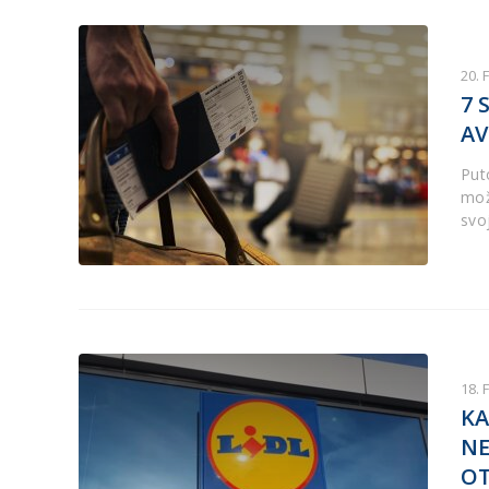
20. 
7 
AV
Put
mož
svo
18. 
KA
NE
OT