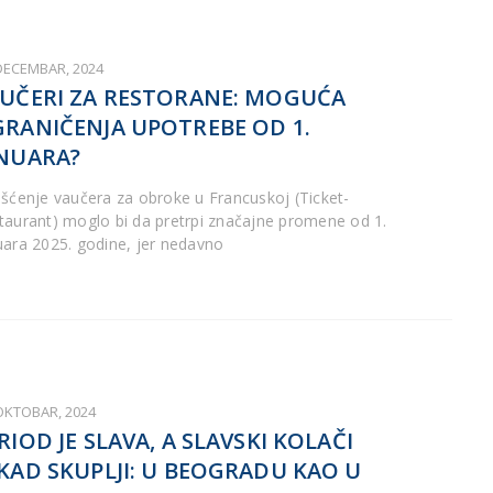
 DECEMBAR, 2024
UČERI ZA RESTORANE: MOGUĆA
RANIČENJA UPOTREBE OD 1.
NUARA?
išćenje vaučera za obroke u Francuskoj (Ticket-
taurant) moglo bi da pretrpi značajne promene od 1.
uara 2025. godine, jer nedavno
 OKTOBAR, 2024
RIOD JE SLAVA, A SLAVSKI KOLAČI
KAD SKUPLJI: U BEOGRADU KAO U