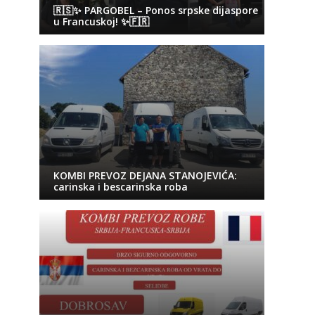
🇷🇸✨ PARGOBEL – Ponos srpske dijaspore
u Francuskoj! ✨🇫🇷
KOMBI PREVOZ DEJANA STANOJEVIĆA:
carinska i bescarinska roba