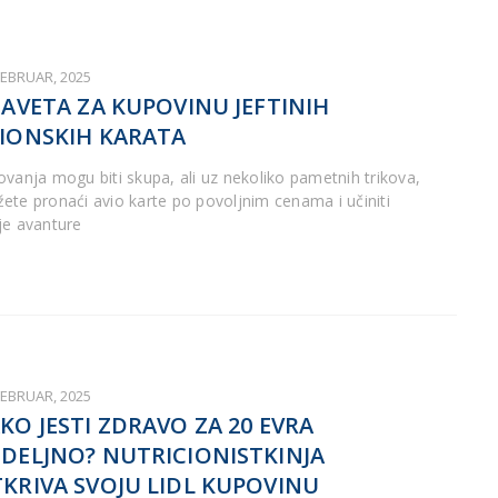
FEBRUAR, 2025
SAVETA ZA KUPOVINU JEFTINIH
IONSKIH KARATA
ovanja mogu biti skupa, ali uz nekoliko pametnih trikova,
ete pronaći avio karte po povoljnim cenama i učiniti
je avanture
FEBRUAR, 2025
KO JESTI ZDRAVO ZA 20 EVRA
DELJNO? NUTRICIONISTKINJA
KRIVA SVOJU LIDL KUPOVINU