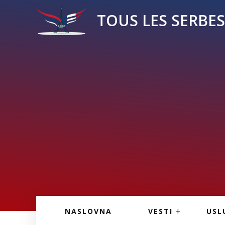
TOUS LES SERBES 
VESTI IZ FRANCU
OGL
NASLOVNA
VESTI
USL
VESTI IZ SRBIJE
VAŽ