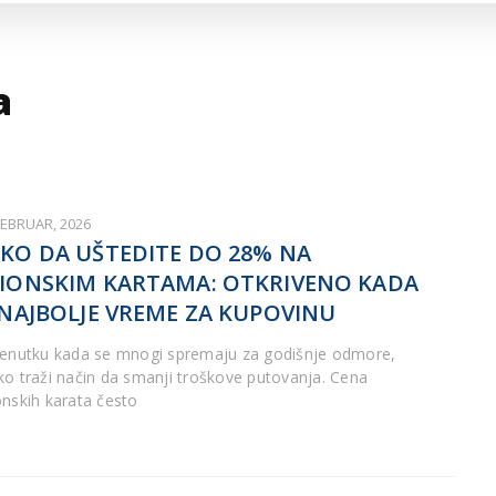
ARTICLES DE BLOG
ISNE
ORMACIJE
CUISINE SERBE
SERVICES
a
FEBRUAR, 2026
KO DA UŠTEDITE DO 28% NA
IONSKIM KARTAMA: OTKRIVENO KADA
 NAJBOLJE VREME ZA KUPOVINU
renutku kada se mnogi spremaju za godišnje odmore,
ko traži način da smanji troškove putovanja. Cena
onskih karata često