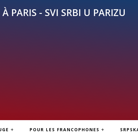
À PARIS - SVI SRBI U PARIZU
SKE
ASI
TOUS LES SERBES À
UGE
POUR LES FRANCOPHONES
SRPSK
PARIS
NE USLUGE