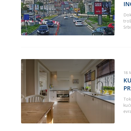
I
Dok
tro
Srbi
18. 
KU
PR
Tok
kuć
evra