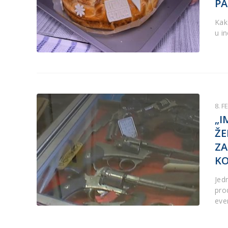
PA
Kako
u i
8. F
„I
ŽE
ZA
KO
Jed
pro
eve