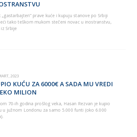
NOSTRANSTVU
 „gastarbajteri“ prave kuće i kupuju stanove po Srbiji
šeći tako teškom mukom stečeni novac u inostranstvu,
 iz Srbije
MART, 2023
PIO KUĆU ZA 6000€ A SADA MU VREDI
EKO MILION
om 70-ih godina prošlog veka, Hasan Rezvan je kupio
u u južnom Londonu za samo 5.000 funti (oko 6.000
).