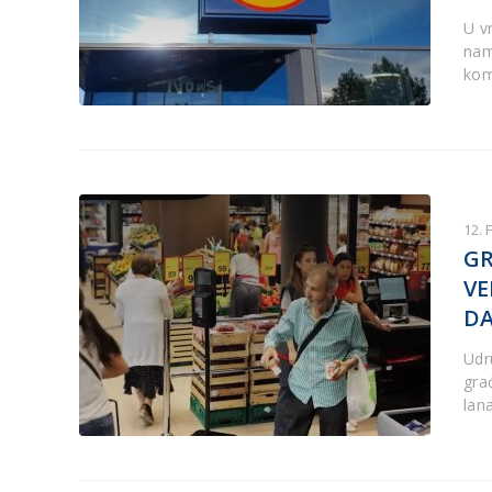
U v
nam
kom
12. 
GR
VE
DA
Udr
gra
lana