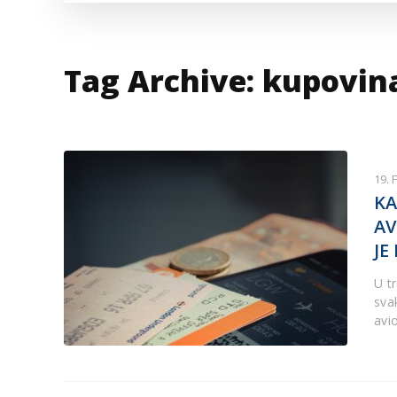
VESTI IZ SVETA
KOR
INF
Tag Archive: kupovin
19. 
KA
AV
JE
U t
sva
avi