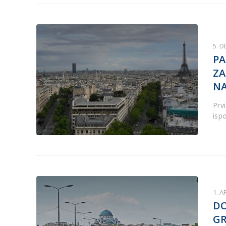
5. 
PA
ZA
NA
Prv
isp
1. A
DO
GR