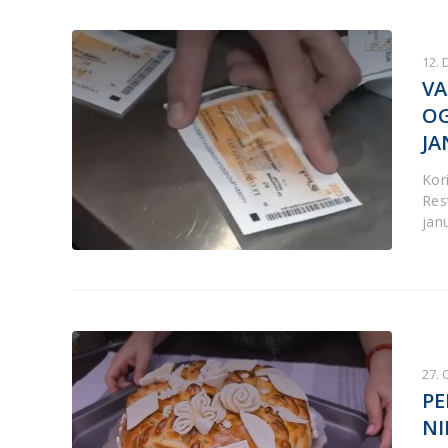
12.
VA
OG
JA
Kor
Res
jan
27.
PE
NI