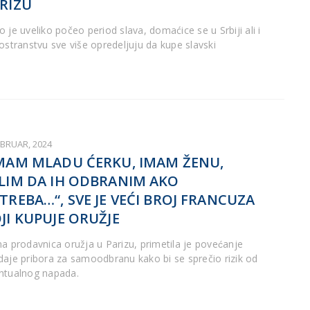
RIZU
 je uveliko počeo period slava, domaćice se u Srbiji ali i
nostranstvu sve više opredeljuju da kupe slavski
EBRUAR, 2024
MAM MLADU ĆERKU, IMAM ŽENU,
LIM DA IH ODBRANIM AKO
TREBA…“, SVE JE VEĆI BROJ FRANCUZA
JI KUPUJE ORUŽJE
na prodavnica oružja u Parizu, primetila je povećanje
daje pribora za samoodbranu kako bi se sprečio rizik od
ntualnog napada.