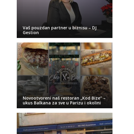
Vaš pouzdan partner u biznisu – DJ
Gestion
Novootvoreni naš restoran „Kod Bize“ –
ukus Balkana za sve u Parizu i okolini