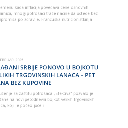
remenu kada inflacija povećava cene osnovnih
irnica, mnogi potrošači traže načine da uštede bez
promisa po zdravlje. Francuska nutricionistkinja
FEBRUAR, 2025
AĐANI SRBIJE PONOVO U BOJKOTU
LIKIH TRGOVINSKIH LANACA – PET
NA BEZ KUPOVINE
uženje za zaštitu potrošača „Efektiva“ pozvalo je
đane na novi petodnevni bojkot velikih trgovinskih
ca, koji je počeo juče i