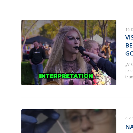
16.
VI
BE
GO
„Vi
je 
tra
9. 
NA