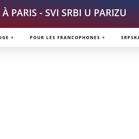
À PARIS - SVI SRBI U PARIZU
SKE
ASI
TOUS LES SERBES À
UGE
POUR LES FRANCOPHONES
SRPSK
PARIS
NE USLUGE
ARTICLES DE BLOG
ISNE
ORMACIJE
CUISINE SERBE
SERVICES