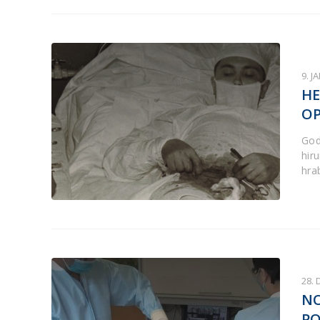
9. J
HE
OP
God
hir
hrab
28.
NO
PO