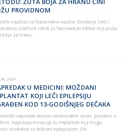
TODU: ŽUTA BOJA ZA HRANU ČINI
OŽU PROVIDNOM
rički naučnici sa Nacionalne naučne fondacije SAD i
erziteta Stanford otkrili su fascinantan efekat koji pruža
a boja za hranu,
JUN, 2024
PREDAK U MEDICINI: MOŽDANI
PLANTAT KOJI LEČI EPILEPSIJU
RAĐEN KOD 13-GODIŠNJEG DEČAKA
nološki napredak donosi neverovatne stvari, posebno u
icini. Najnovija inovacija su implantati koji mogu
oći osobama sa teškom epilepsijom. Ovi