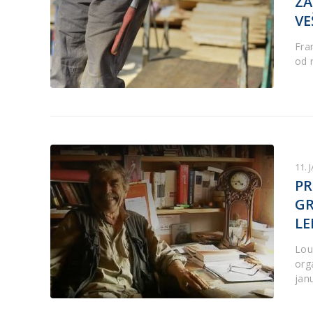
ZA
VE
Fra
od n
11. 
PR
GR
LE
Lou
org
jan