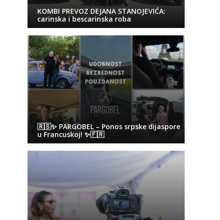
KOMBI PREVOZ DEJANA STANOJEVIĆA:
carinska i bescarinska roba
🇷🇸✨ PARGOBEL – Ponos srpske dijaspore
u Francuskoj! ✨🇫🇷