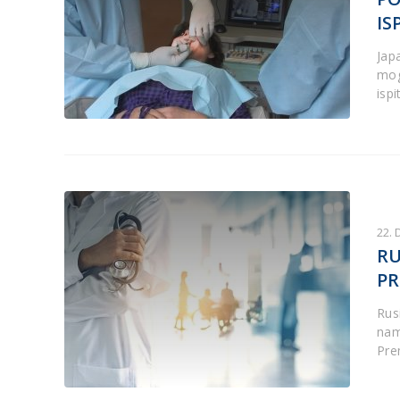
IS
Jap
mog
ispi
22.
RU
PR
Rusi
nam
Pr