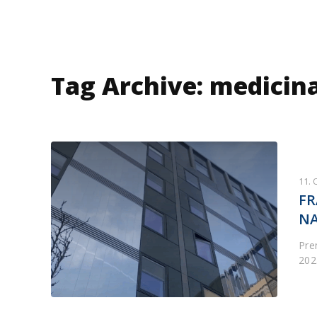
Tag Archive: medicin
11.
FR
NA
Pre
202