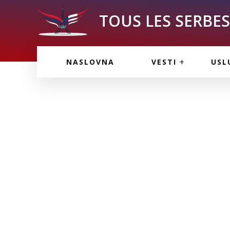
TOUS LES SERBES 
VESTI IZ FRANCU
OGL
NASLOVNA
VESTI
USL
VESTI IZ SRBIJE
VAŽ
VESTI IZ SVETA
KOR
INF