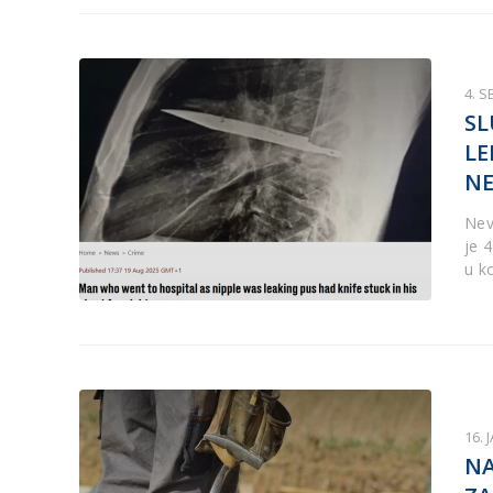
4. 
SL
LE
N
Nev
je 
u k
16. 
NA