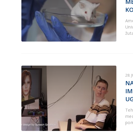
ME
K
Ame
Univ
žut
28. 
NA
IM
UG
Teh
med
pom