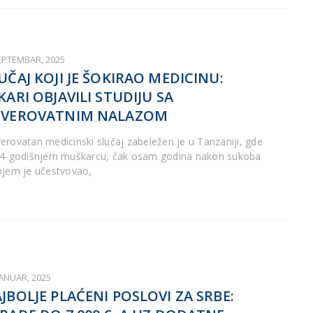
SEPTEMBAR, 2025
UČAJ KOJI JE ŠOKIRAO MEDICINU:
KARI OBJAVILI STUDIJU SA
EVEROVATNIM NALAZOM
erovatan medicinski slučaj zabeležen je u Tanzaniji, gde
44-godišnjem muškarcu, čak osam godina nakon sukoba
ojem je učestvovao,
JANUAR, 2025
JBOLJE PLAĆENI POSLOVI ZA SRBE: