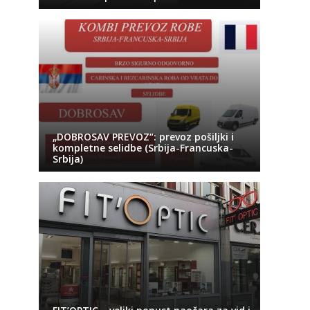
„DOBROSAV PREVOZ“: prevoz pošiljki i
kompletne selidbe (Srbija-Francuska-
Srbija)