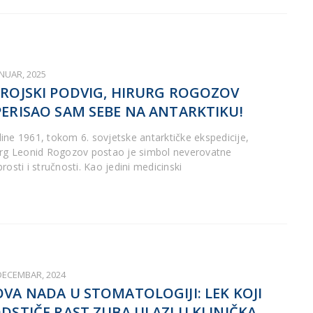
ANUAR, 2025
ROJSKI PODVIG, HIRURG ROGOZOV
ERISAO SAM SEBE NA ANTARKTIKU!
ine 1961, tokom 6. sovjetske antarktičke ekspedicije,
urg Leonid Rogozov postao je simbol neverovatne
rosti i stručnosti. Kao jedini medicinski
 DECEMBAR, 2024
VA NADA U STOMATOLOGIJI: LEK KOJI
DSTIČE RAST ZUBA ULAZI U KLINIČKA