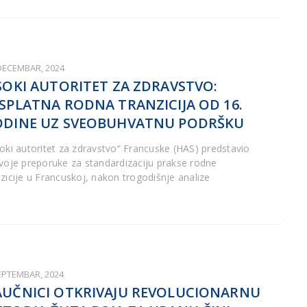
 DECEMBAR, 2024
SOKI AUTORITET ZA ZDRAVSTVO:
SPLATNA RODNA TRANZICIJA OD 16.
DINE UZ SVEOBUHVATNU PODRŠKU
soki autoritet za zdravstvo“ Francuske (HAS) predstavio
svoje preporuke za standardizaciju prakse rodne
nzicije u Francuskoj, nakon trogodišnje analize
SEPTEMBAR, 2024
UČNICI OTKRIVAJU REVOLUCIONARNU