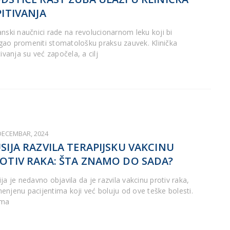
PITIVANJA
anski naučnici rade na revolucionarnom leku koji bi
ao promeniti stomatološku praksu zauvek. Klinička
tivanja su već započela, a cilj
 DECEMBAR, 2024
SIJA RAZVILA TERAPIJSKU VAKCINU
OTIV RAKA: ŠTA ZNAMO DO SADA?
ja je nedavno objavila da je razvila vakcinu protiv raka,
enjenu pacijentima koji već boluju od ove teške bolesti.
ema