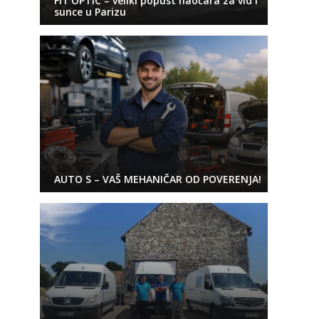
FIT’OPTIC – veliki popust naočara za vid i
sunce u Parizu
AUTO S – VAŠ MEHANIČAR OD POVERENJA!