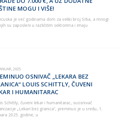
RADE DO 7.000 €, A UZ DODATNE
ŠTINE MOGU I VIŠE!
ncuska je već godinama dom za veliki broj Srba, a mnogi
jih su zaposleni u različitim sektorima i imaju
JANUAR, 2025
EMINUO OSNIVAČ „LEKARA BEZ
ANICA“ LOUIS SCHITTLY, ČUVENI
KAR I HUMANITARAC
is Schittly, čuveni lekar i humanitarac, suosnivač
anizacije „Lekari bez granica“, preminuo je u sredu, 1.
uara 2025. godine, u