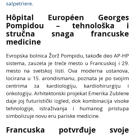
salpetriere
.
Hôpital Européen Georges
Pompidou – tehnološka i
stručna snaga francuske
medicine
Evropska bolnica Žorž Pompidu, takođe deo AP-HP
sistema, zauzela je treće mesto u Francuskoj i 29.
mesto na svetskoj listi. Ova moderna ustanova,
locirana u 15. arondismanu, poznata je po svojim
centrima za kardiologiju, kardiohirurgiju i
onkologiju. Arhitektonski projekat Emerika Zublene
daje joj futuristički izgled, dok kombinacija visoke
tehnologije, istraživanja i humanog pristupa
simbolizuje novu eru pariske medicine.
Francuska potvrđuje svoje