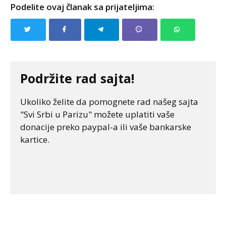
Podelite ovaj članak sa prijateljima:
Podržite rad sajta!
Ukoliko želite da pomognete rad našeg sajta
"Svi Srbi u Parizu" možete uplatiti vaše
donacije preko paypal-a ili vaše bankarske
kartice.