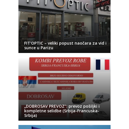
FIT’OPTIC – veliki popust naočara za vid i
sunce u Parizu
„DOBROSAV PREVOZ“: prevoz pošiljki i
kompletne selidbe (Srbija-Francuska-
Srbija)