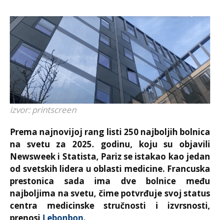
izvor: printscreen
Prema najnovijoj rang listi 250 najboljih bolnica
na svetu za 2025. godinu, koju su objavili
Newsweek i Statista, Pariz se istakao kao jedan
od svetskih lidera u oblasti medicine. Francuska
prestonica sada ima dve bolnice među
najboljima na svetu, čime potvrđuje svoj status
centra medicinske stručnosti i izvrsnosti,
prenosi
Lebonbon.