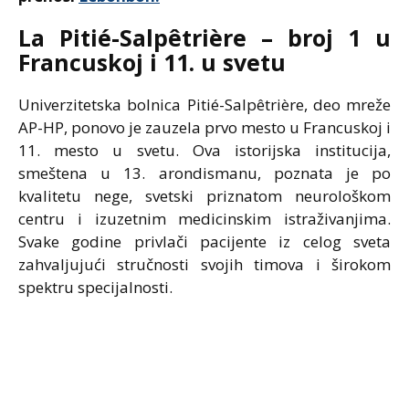
La Pitié-Salpêtrière – broj 1 u
Francuskoj i 11. u svetu
Univerzitetska bolnica Pitié-Salpêtrière, deo mreže
AP-HP, ponovo je zauzela prvo mesto u Francuskoj i
11. mesto u svetu. Ova istorijska institucija,
smeštena u 13. arondismanu, poznata je po
kvalitetu nege, svetski priznatom neurološkom
centru i izuzetnim medicinskim istraživanjima.
Svake godine privlači pacijente iz celog sveta
zahvaljujući stručnosti svojih timova i širokom
spektru specijalnosti.