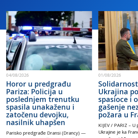
04/08/2026
01/08/2026
Horor u predgrađu
Solidarnost
Pariza: Policija u
Ukrajina po
poslednjem trenutku
spasioce i 
spasila unakaženu i
gašenje ne
zatočenu devojku,
požara u F
nasilnik uhapšen
KIJEV / PARIZ – U p
Ukrajine je ka Fra
Parisko predgrađe Dransi (Drancy) —