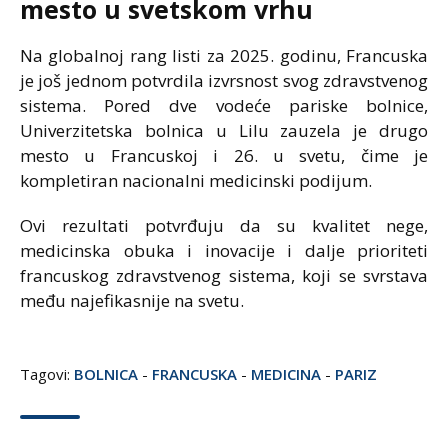
mesto u svetskom vrhu
Na globalnoj rang listi za 2025. godinu, Francuska
je još jednom potvrdila izvrsnost svog zdravstvenog
sistema. Pored dve vodeće pariske bolnice,
Univerzitetska bolnica u Lilu zauzela je drugo
mesto u Francuskoj i 26. u svetu, čime je
kompletiran nacionalni medicinski podijum.
Ovi rezultati potvrđuju da su kvalitet nege,
medicinska obuka i inovacije i dalje prioriteti
francuskog zdravstvenog sistema, koji se svrstava
među najefikasnije na svetu.
Tagovi:
BOLNICA
-
FRANCUSKA
-
MEDICINA
-
PARIZ