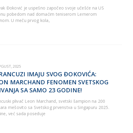
ak Đoković je uspešno započeo svoje učešće na US
nu pobedom nad domaćim teniserom Lernerom
enom. U meču prvog kola,
VGUST, 2025
FRANCUZI IMAJU SVOG ĐOKOVIĆA:
EON MARCHAND FENOMEN SVETSKOG
IVANJA SA SAMO 23 GODINE!
ncuski plivač Leon Marchand, svetski šampion na 200
ara mešovito sa Svetskog prvenstva u Singapuru 2025.
ine, već sada poseduje