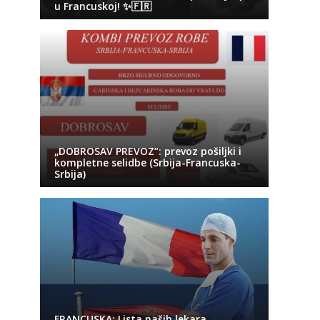
u Francuskoj! ✨🇫🇷
„DOBROSAV PREVOZ“: prevoz pošiljki i
kompletne selidbe (Srbija-Francuska-
Srbija)
FRANCUSKA: Lista naših lekara,