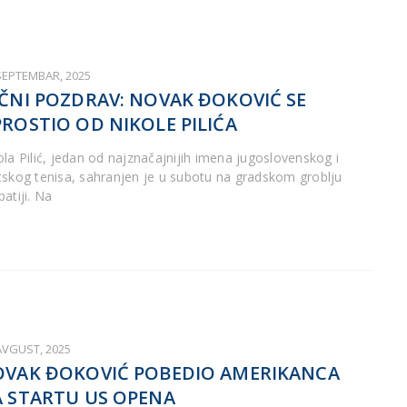
 SEPTEMBAR, 2025
ČNI POZDRAV: NOVAK ĐOKOVIĆ SE
ROSTIO OD NIKOLE PILIĆA
ola Pilić, jedan od najznačajnijih imena jugoslovenskog i
tskog tenisa, sahranjen je u subotu na gradskom groblju
atiji. Na
AVGUST, 2025
VAK ĐOKOVIĆ POBEDIO AMERIKANCA
 STARTU US OPENA