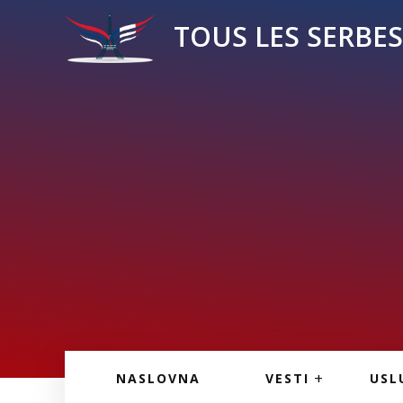
TOUS LES SERBES 
VESTI IZ FRANCU
OGL
NASLOVNA
VESTI
USL
VESTI IZ SRBIJE
VAŽ