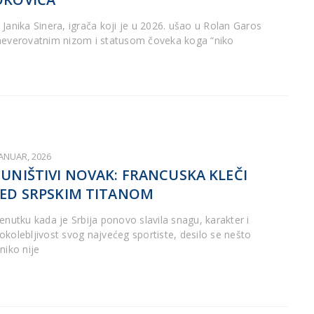
 Janika Sinera, igrača koji je u 2026. ušao u Rolan Garos
neverovatnim nizom i statusom čoveka koga “niko
JANUAR, 2026
UNIŠTIVI NOVAK: FRANCUSKA KLEČI
ED SRPSKIM TITANOM
renutku kada je Srbija ponovo slavila snagu, karakter i
okolebljivost svog najvećeg sportiste, desilo se nešto
niko nije