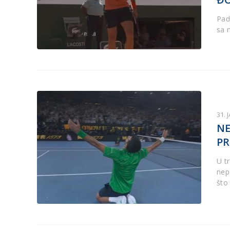
Pad
sa 
31. 
NE
PR
U t
nep
što 