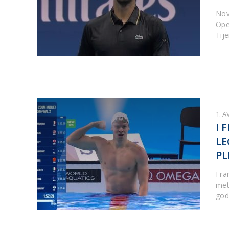
Nov
Ope
Tij
1. A
I 
L
PL
Fra
met
god