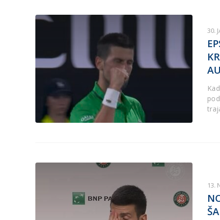
30. 
EP
KR
AU
Kad
podi
traj
13.
NO
ŠA