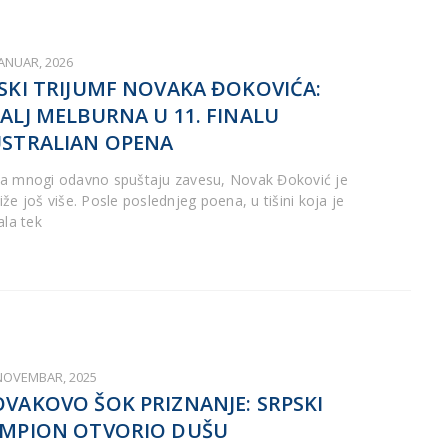
JANUAR, 2026
SKI TRIJUMF NOVAKA ĐOKOVIĆA:
ALJ MELBURNA U 11. FINALU
STRALIAN OPENA
a mnogi odavno spuštaju zavesu, Novak Đoković je
že još više. Posle poslednjeg poena, u tišini koja je
ala tek
 NOVEMBAR, 2025
VAKOVO ŠOK PRIZNANJE: SRPSKI
MPION OTVORIO DUŠU