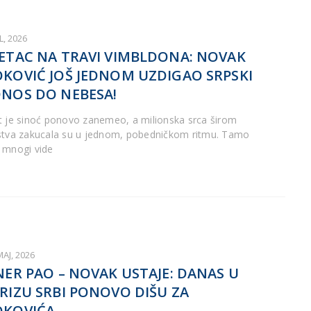
UL, 2026
ETAC NA TRAVI VIMBLDONA: NOVAK
KOVIĆ JOŠ JEDNOM UZDIGAO SRPSKI
NOS DO NEBESA!
t je sinoć ponovo zanemeo, a milionska srca širom
stva zakucala su u jednom, pobedničkom ritmu. Tamo
 mnogi vide
MAJ, 2026
NER PAO – NOVAK USTAJE: DANAS U
RIZU SRBI PONOVO DIŠU ZA
OKOVIĆA