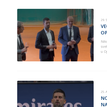
29.
VE
OP
Nik
sve
u Op
25. 
NO
NA