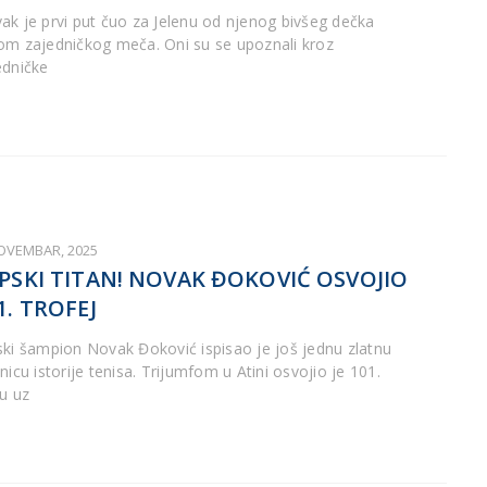
ak je prvi put čuo za Jelenu od njenog bivšeg dečka
om zajedničkog meča. Oni su se upoznali kroz
edničke
NOVEMBAR, 2025
PSKI TITAN! NOVAK ĐOKOVIĆ OSVOJIO
1. TROFEJ
ski šampion Novak Đoković ispisao je još jednu zlatnu
nicu istorije tenisa. Trijumfom u Atini osvojio je 101.
lu uz