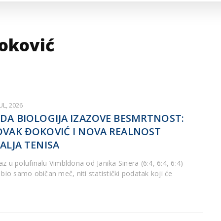
ARTICLES DE BLOG
ISNE
ORMACIJE
CUISINE SERBE
SERVICES
oković
JUL, 2026
DA BIOLOGIJA IZAZOVE BESMRTNOST:
VAK ĐOKOVIĆ I NOVA REALNOST
ALJA TENISA
az u polufinalu Vimbldona od Janika Sinera (6:4, 6:4, 6:4)
 bio samo običan meč, niti statistički podatak koji će