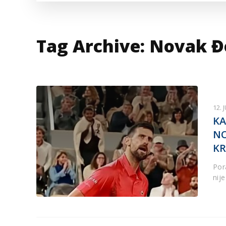
VESTI IZ SVETA
KOR
INF
Tag Archive: Novak Đ
12. 
KA
NO
KR
Por
nije