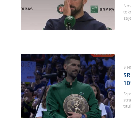
Nov
tok
zaj
9. 
SR
10
Srp
stra
titu