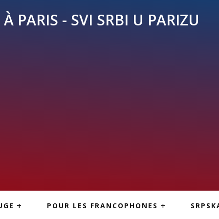
À PARIS - SVI SRBI U PARIZU
SKE
ASI
TOUS LES SERBES À
UGE
POUR LES FRANCOPHONES
SRPSK
PARIS
NE USLUGE