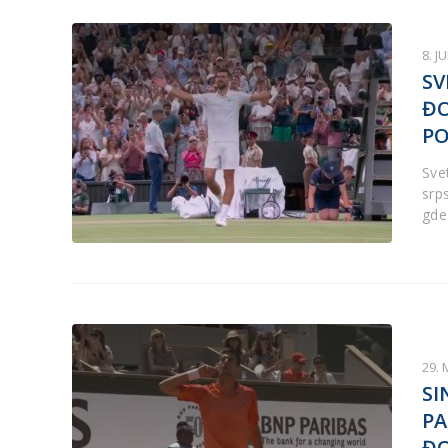
8. J
SV
ĐO
PO
Sve
srp
gde
29. 
SI
PA
Đ