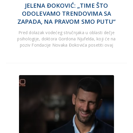
JELENA ĐOKOVIĆ: „TIME ŠTO
ODOLEVAMO TRENDOVIMA SA
ZAPADA, NA PRAVOM SMO PUTU“
Pred dolazak vodećeg stručnjaka u oblasti dečje
psihologije, doktora Gordona Njufelda, koji će na
poziv Fondacije Novaka Đokovića posetiti ovaj