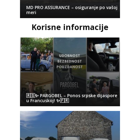
MD PRO ASSURANCE – osiguranje po vašoj
meri
Korisne informacije
🇷🇸✨ PARGOBEL – Ponos srpske dijaspore
u Francuskoj! ✨🇫🇷