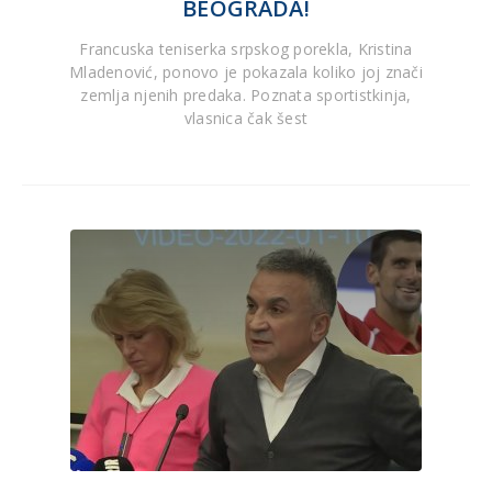
BEOGRADA!
Francuska teniserka srpskog porekla, Kristina
Mladenović, ponovo je pokazala koliko joj znači
zemlja njenih predaka. Poznata sportistkinja,
vlasnica čak šest