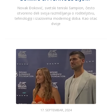
Novak Đoković, svetski teniski šampion, često
otvoreno deli svoja razmišljanja o roditeljstvu,
tehnologiji i izazovima modernog doba. Kao otac
dvoje
17. SEPTEMBAR, 2024