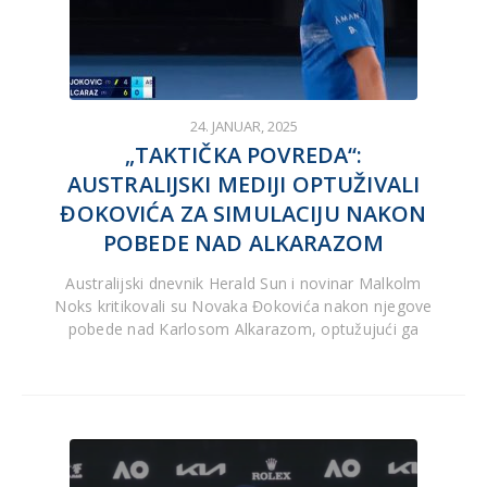
24. JANUAR, 2025
„TAKTIČKA POVREDA“:
AUSTRALIJSKI MEDIJI OPTUŽIVALI
ĐOKOVIĆA ZA SIMULACIJU NAKON
POBEDE NAD ALKARAZOM
Australijski dnevnik Herald Sun i novinar Malkolm
Noks kritikovali su Novaka Đokovića nakon njegove
pobede nad Karlosom Alkarazom, optužujući ga