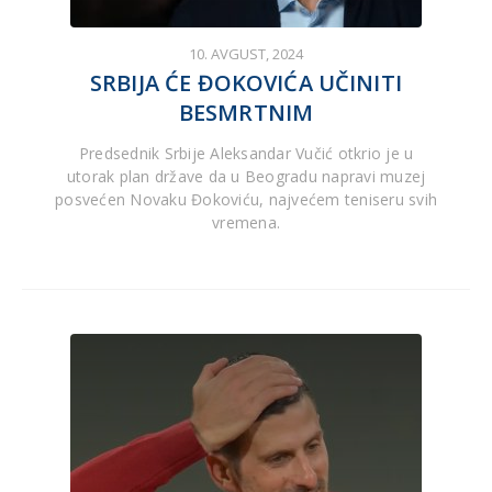
10. AVGUST, 2024
SRBIJA ĆE ĐOKOVIĆA UČINITI
BESMRTNIM
Predsednik Srbije Aleksandar Vučić otkrio je u
utorak plan države da u Beogradu napravi muzej
posvećen Novaku Đokoviću, najvećem teniseru svih
vremena.