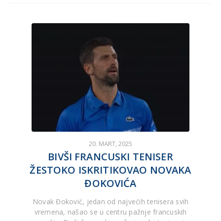
20. MART, 2025
BIVŠI FRANCUSKI TENISER
ŽESTOKO ISKRITIKOVAO NOVAKA
ĐOKOVIĆA
Novak Đoković, jedan od najvećih tenisera svih
vremena, našao se u centru pažnje francuskih