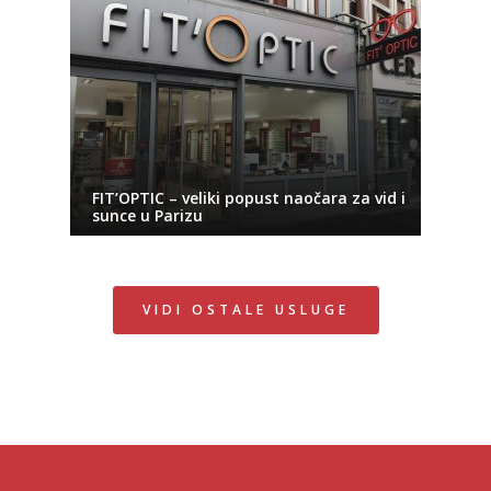
FIT’OPTIC – veliki popust naočara za vid i
sunce u Parizu
VIDI OSTALE USLUGE