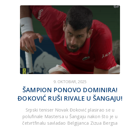
9. OKTOBAR, 2025
ŠAMPION PONOVO DOMINIRA!
ĐOKOVIĆ RUŠI RIVALE U ŠANGAJU!
Srpski teniser Novak Đoković plasirao se u
polufinale Mastersa u Šangaju nakon što je u
četvrtfinalu savladao Belgijanca Zizua Bergsa