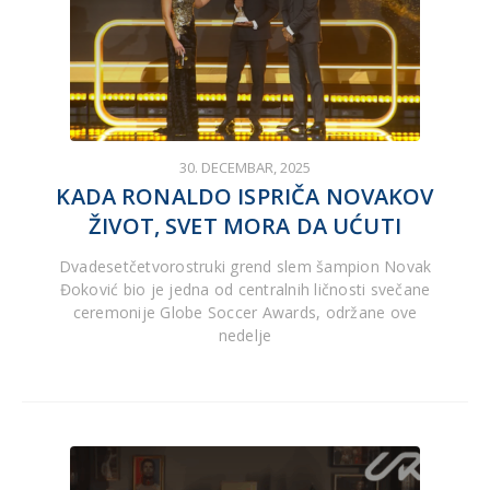
30. DECEMBAR, 2025
KADA RONALDO ISPRIČA NOVAKOV
ŽIVOT, SVET MORA DA UĆUTI
Dvadesetčetvorostruki grend slem šampion Novak
Đoković bio je jedna od centralnih ličnosti svečane
ceremonije Globe Soccer Awards, održane ove
nedelje