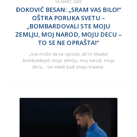
14. MART, 2025
ĐOKOVIĆ BESAN: „SRAM VAS BILO!“
OŠTRA PORUKA SVETU –
„BOMBARDOVALI STE MOJU
ZEMLJU, MOJ NAROD, MOJU DECU –
TO SE NE OPRAŠTA!“
„Sve može da se oprosti, ali to nikada!
Bombarduješ moju zemlju, moj narod, moju
decu… Svi mladi ljudi imaju traume.