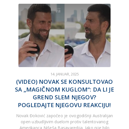
14. JANUAR, 2025
(VIDEO) NOVAK SE KONSULTOVAO
SA „MAGIČNOM KUGLOM“: DA LI JE
GREND SLEM NJEGOV?
POGLEDAJTE NJEGOVU REAKCIJU!
Novak Đoković započeo je ovogodišnji Australijan
open uzbudljivim duelom protiv talentovanog
Amerikanca Nišeša Basavaredija. Iako nije bilo