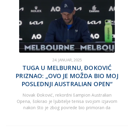
24. JANUAR, 2025
TUGA U MELBURNU, ĐOKOVIĆ
PRIZNAO: „OVO JE MOŽDA BIO MOJ
POSLEDNJI AUSTRALIAN OPEN“
Novak Đoković, rekordni šampion Australian
Opena, šokirao je ljubitelje tenisa svojom izjavom
nakon što je zbog povrede bio primoran da