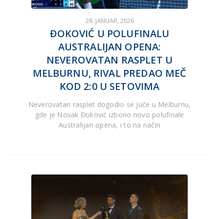
28. JANUAR, 2026
ĐOKOVIĆ U POLUFINALU
AUSTRALIJAN OPENA:
NEVEROVATAN RASPLET U
MELBURNU, RIVAL PREDAO MEČ
KOD 2:0 U SETOVIMA
Neverovatan rasplet dogodio se juče u Melburnu,
gde je Novak Đoković izborio novo polufinale
Australijan opena, i to na način