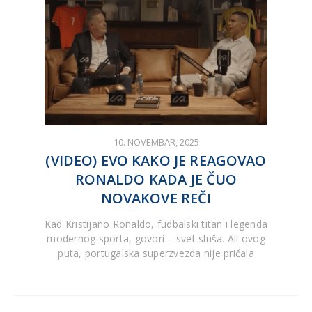
10. NOVEMBAR, 2025
(VIDEO) EVO KAKO JE REAGOVAO
RONALDO KADA JE ČUO
NOVAKOVE REČI
Kad Kristijano Ronaldo, fudbalski titan i legenda
modernog sporta, govori – svet sluša. Ali ovog
puta, portugalska superzvezda nije pričala