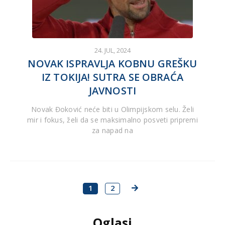
24. JUL, 2024
NOVAK ISPRAVLJA KOBNU GREŠKU
IZ TOKIJA! SUTRA SE OBRAĆA
JAVNOSTI
Novak Đoković neće biti u Olimpijskom selu. Želi
mir i fokus, želi da se maksimalno posveti pripremi
za napad na
1
2
Oglasi