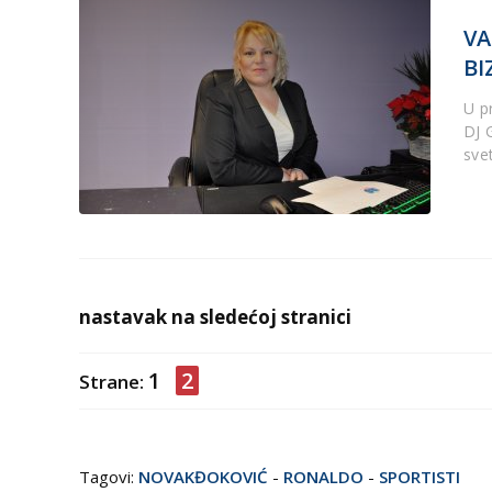
VA
BI
U pr
DJ G
sve
nastavak na sledećoj stranici
1
2
Strane:
Tagovi:
NOVAKĐOKOVIĆ
-
RONALDO
-
SPORTISTI