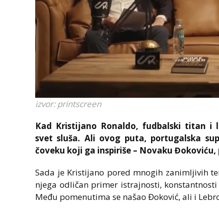
izvor: printscreen
Kad Kristijano Ronaldo, fudbalski titan i
svet sluša. Ali ovog puta, portugalska sup
čoveku koji ga inspiriše – Novaku Đokoviću,
Sada je Kristijano pored mnogih zanimljivih te
njega odličan primer istrajnosti, konstantnost
Među pomenutima se našao Đoković, ali i Leb