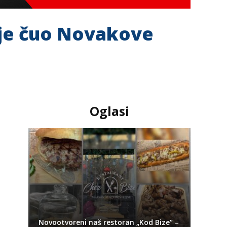
 je čuo Novakove
Oglasi
Novootvoreni naš restoran „Kod Bize“ –