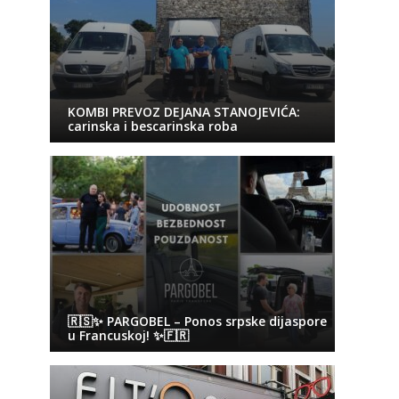
KOMBI PREVOZ DEJANA STANOJEVIĆA:
carinska i bescarinska roba
🇷🇸✨ PARGOBEL – Ponos srpske dijaspore
u Francuskoj! ✨🇫🇷