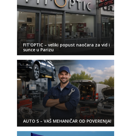
FIT’OPTIC – veliki popust naočara za vid i
sunce u Parizu
AUTO S – VAŠ MEHANIČAR OD POVERENJA!