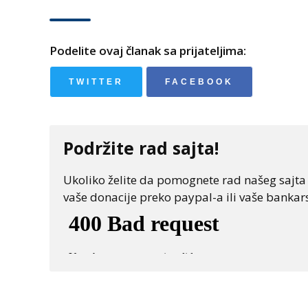
Podelite ovaj članak sa prijateljima:
TWITTER
FACEBOOK
Podržite rad sajta!
Ukoliko želite da pomognete rad našeg sajta "
vaše donacije preko paypal-a ili vaše bankars