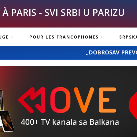
À PARIS - SVI SRBI U PARIZU
SKE
ASI
TOUS LES SERBES À
UGE
POUR LES FRANCOPHONES
SRPSK
PARIS
NE USLUGE
ARTICLES DE BLOG
„DOBROSAV PREVOZ“: prevoz pošiljki
ISNE
ORMACIJE
CUISINE SERBE
SERVICES