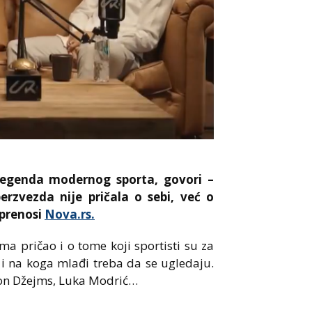
 legenda modernog sporta, govori –
erzvezda nije pričala o sebi, već o
 prenosi
Nova.rs.
ma pričao i o tome koji sportisti su za
i i na koga mlađi treba da se ugledaju.
ron Džejms, Luka Modrić…