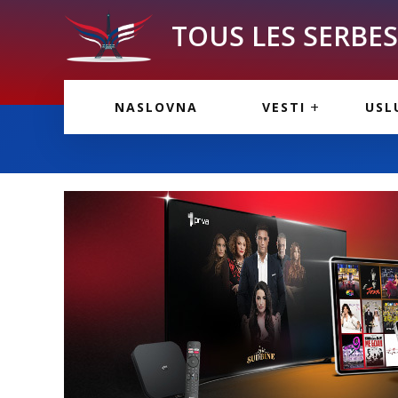
TOUS LES SERBES 
VESTI IZ FRANCU
OGL
NASLOVNA
VESTI
USL
VESTI IZ SRBIJE
VAŽ
VESTI IZ SVETA
KOR
INF