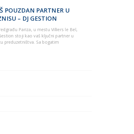
Š POUZDAN PARTNER U
ZNISU – DJ GESTION
edgrađu Pariza, u mestu Villiers le Bel,
estion stoji kao vaš ključni partner u
tu preduzetništva. Sa bogatim