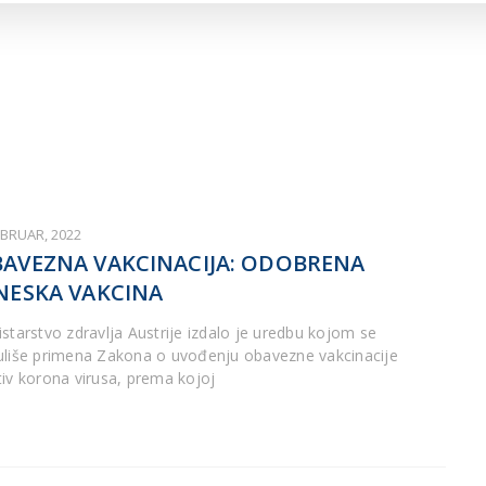
ARTICLES DE BLOG
ISNE
ORMACIJE
CUISINE SERBE
SERVICES
EBRUAR, 2022
AVEZNA VAKCINACIJA: ODOBRENA
NESKA VAKCINA
istarstvo zdravlja Austrije izdalo je uredbu kojom se
uliše primena Zakona o uvođenju obavezne vakcinacije
tiv korona virusa, prema kojoj