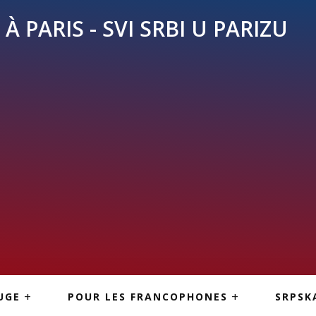
À PARIS - SVI SRBI U PARIZU
SKE
ASI
TOUS LES SERBES À
UGE
POUR LES FRANCOPHONES
SRPSK
PARIS
NE USLUGE