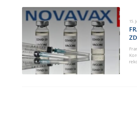
15. 
FR
ZD
Fra
Kor
rek