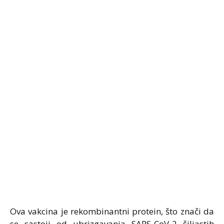
Ova vakcina je rekombinantni protein, što znači da
se sastoji od ubrizgavanja SARS-CoV-2 šiljastih