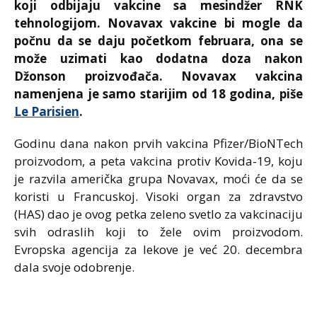
koji odbijaju vakcine sa mesindžer RNK
tehnologijom. Novavax vakcine bi mogle da
počnu da se daju početkom februara, ona se
može uzimati kao dodatna doza nakon
Džonson proizvođača. Novavax vakcina
namenjena je samo starijim od 18 godina, piše
Le Parisien
.
Godinu dana nakon prvih vakcina Pfizer/BioNTech
proizvodom, a peta vakcina protiv Kovida-19, koju
je razvila američka grupa Novavax, moći će da se
koristi u Francuskoj. Visoki organ za zdravstvo
(HAS) dao je ovog petka zeleno svetlo za vakcinaciju
svih odraslih koji to žele ovim proizvodom.
Evropska agencija za lekove je već 20. decembra
dala svoje odobrenje.