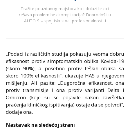
Tražite pouzdanog majstora koji dolazi brzo i
rešava problem bez komplikacija? Dobrodošli u
AUTO S – spoj iskustva, profesionalnosti i
„Podaci iz različitih studija pokazuju veoma dobru
efikasnost protiv simptomatskih oblika Kovida-19
(skoro 90%), a posebno protiv teških oblika sa
skoro 100% efikasnosti“, ukazuje HAS u njegovom
mišljenju. Ali pazite: „Dugoročna efikasnost, ona
protiv transmisije i ona protiv varijanti Delta i
Omicron (koje su se pojavile nakon završetka
praćenja kliničkog ispitivanja) ostaje da se potvrdi“,
dodaje ona.
Nastavak na sledećoj strani