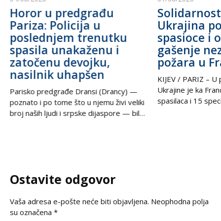
Horor u predgrađu
Solidarnost
Pariza: Policija u
Ukrajina po
poslednjem trenutku
spasioce i 
spasila unakaženu i
gašenje ne
zatočenu devojku,
požara u F
nasilnik uhapšen
KIJEV / PARIZ – U p
Ukrajine je ka Fra
Parisko predgrađe Dransi (Drancy) —
spasilaca i 15 speci
poznato i po tome što u njemu živi veliki
kako bi pomogli u g
broj naših ljudi i srpske dijaspore — bilo
šumskih požara koj
je poprište prave drame u noći između
pustoše jugozapad
petka i subote. Zahvaljujući izuzetnoj
Ova pomoć rezultat
upornosti i profesionalizmu policijskih
tokom nedelje u t
službenika, iz zaključanog stana spasena
postigli ukrajinski
je mlada žena koja je pretrpela brutalno
Ostavite odgovor
Zelenski i predsed
vršnjačko i partnerovo nasilje i
Vaša adresa e-pošte neće biti objavljena.
Neophodna polja
su označena
*