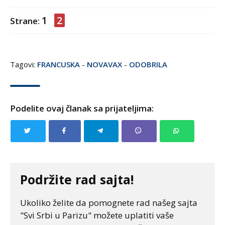
1
2
Strane:
Tagovi:
FRANCUSKA
-
NOVAVAX
-
ODOBRILA
Podelite ovaj članak sa prijateljima:
Podržite rad sajta!
Ukoliko želite da pomognete rad našeg sajta
"Svi Srbi u Parizu" možete uplatiti vaše