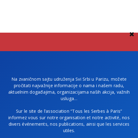
Na zvaničnom sajtu udruženja Svi Srbi u Parizu, možete
pročitati najvažnije informacije o nama i našem radu,
aktuelnim događajima, organizacijama naših akcija, važnih
usluga…
Sur le site de l’association “Tous les Serbes à Paris”
informez vous sur notre organisation et notre activité, nos
divers événements, nos publications, ainsi que les services
utiles.