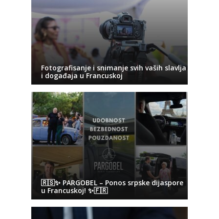
Fotografisanje i snimanje svih vaših slavlja
i događaja u Francuskoj
🇷🇸✨ PARGOBEL – Ponos srpske dijaspore
u Francuskoj! ✨🇫🇷