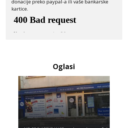
donacije preko paypal-a ili vaše bankarske
kartice.
Oglasi