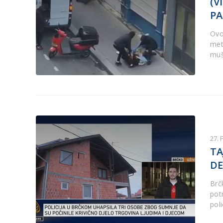
(V
PA
Ovog
met
muš
27. 
TA
DE
Brč
potr
poli