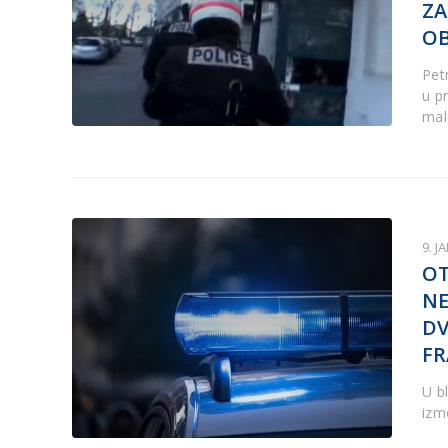
ZA
O
Pet
u p
mal
9. J
OT
NE
DV
F
U bl
izm