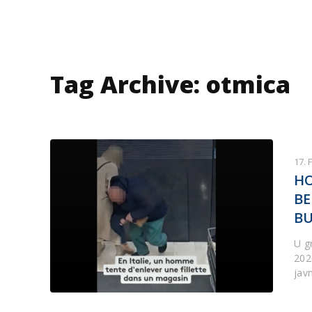
Tag Archive: otmica
17. 
HO
BE
BU
U g
202
jav