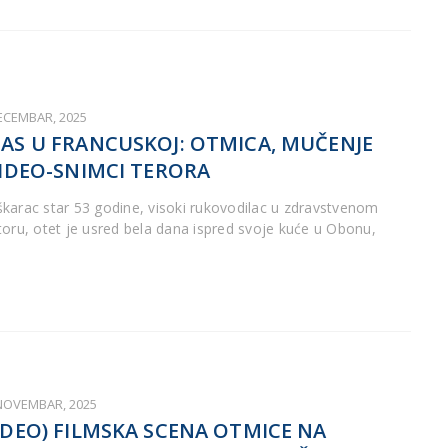
DECEMBAR, 2025
AS U FRANCUSKOJ: OTMICA, MUČENJE
VIDEO-SNIMCI TERORA
karac star 53 godine, visoki rukovodilac u zdravstvenom
toru, otet je usred bela dana ispred svoje kuće u Obonu,
 NOVEMBAR, 2025
IDEO) FILMSKA SCENA OTMICE NA