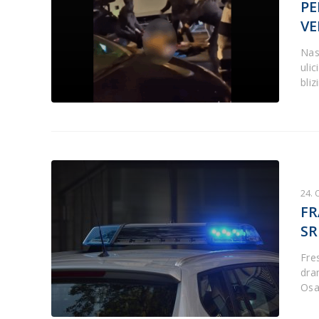
PE
VE
Nas
uli
bliz
24.
FR
SR
Fre
dra
Osa