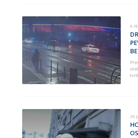
9. F
DR
PE
BE
Pre
ote
tvr
29. 
HO
OS