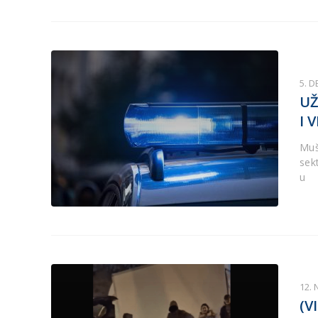
5. 
UŽ
I 
Muš
sek
u
12.
(V