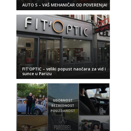
AUTO S – VAŠ MEHANIČAR OD POVERENJA!
FIT’OPTIC – veliki popust naočara za vid i
sunce u Parizu