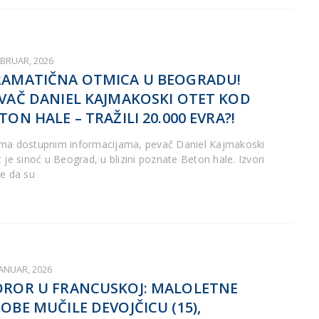
EBRUAR, 2026
AMATIČNA OTMICA U BEOGRADU!
VAČ DANIEL KAJMAKOSKI OTET KOD
TON HALE – TRAŽILI 20.000 EVRA?!
ma dostupnim informacijama, pevač Daniel Kajmakoski
t je sinoć u Beograd, u blizini poznate Beton hale. Izvori
de da su
JANUAR, 2026
ROR U FRANCUSKOJ: MALOLETNE
OBE MUČILE DEVOJČICU (15),