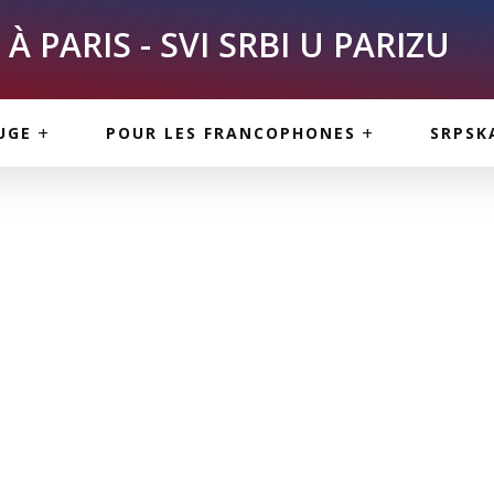
À PARIS - SVI SRBI U PARIZU
SKE
ASI
TOUS LES SERBES À
UGE
POUR LES FRANCOPHONES
SRPSK
PARIS
NE USLUGE
ARTICLES DE BLOG
ISNE
ORMACIJE
CUISINE SERBE
SERVICES