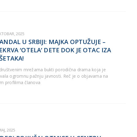
OKTOBAR, 2025
ANDAL U SRBIJI: MAJKA OPTUŽUJE –
EKRVA ‘OTELA’ DETE DOK JE OTAC IZA
ŠETAKA!
društvenim mrežama bukti porodična drama koja je
zvala ogromnu pažnju javnosti. Reč je o objavama na
nim profilima članova
MAJ, 2025