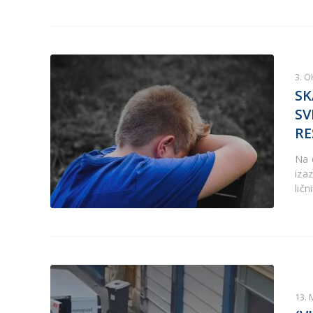
3. 
SK
SV
RE
Na 
iza
lič
13. 