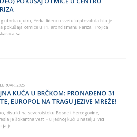
IDEO) POKUŠAJ OTMICE U CENTRU
RIZA
 utorka ujutru, ćerka lidera u svetu kriptovaluta bila je
a pokušaja otmice u 11. arondismanu Pariza. Trojica
karaca sa
FEBRUAR, 2025
JNA KUĆA U BRČKOM: PRONAĐENO 31
TE, EUROPOL NA TRAGU JEZIVE MREŽE!
ko, distrikt na severoistoku Bosne i Hercegovine,
esla je šokantna vest – u jednoj kući u naselju Ivici
cija je