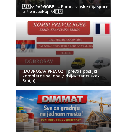
🇷🇸✨ PARGOBEL – Ponos srpske dijaspore
u Francuskoj! ✨🇫🇷
„DOBROSAV PREVOZ“: prevoz pošiljki i
kompletne selidbe (Srbija-Francuska-
Srbija)