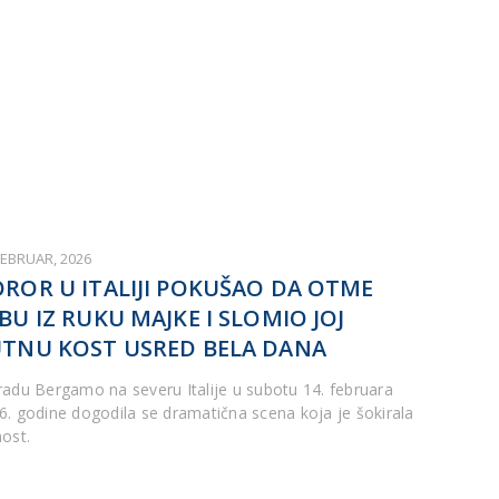
FEBRUAR, 2026
ROR U ITALIJI POKUŠAO DA OTME
BU IZ RUKU MAJKE I SLOMIO JOJ
TNU KOST USRED BELA DANA
radu Bergamo na severu Italije u subotu 14. februara
6. godine dogodila se dramatična scena koja je šokirala
nost.