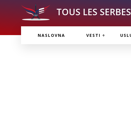
TOUS LES SERBES 
VESTI IZ FRANCU
OGL
NASLOVNA
VESTI
USL
VESTI IZ SRBIJE
VAŽ
VESTI IZ SVETA
KOR
INF