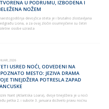
TVORENA U PODRUMU, IZBODENA I
BELEŽENA NOŽEM
naestogodišnja devojčica oteta je i brutalno zlostavljana
redgrađu Liona, a za ovaj zločin osumnjičene su četiri
oletne osobe uzrasta
ANUAR, 2026
ETI USRED NOĆI, ODVEDENI NA
POZNATO MESTO: JEZIVA DRAMA
OJE TINEJDŽERA POTRESLA ZAPAD
RANCUSKE
izini Nant (Atlantska Loara), dvoje tinejdžera je u noći
eđu petka 2. i subote 3. januara doživelo pravu noćnu