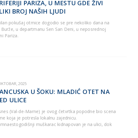
RIFERIJI PARIZA, U MESTU GDE ŽIVI
LIKI BROJ NAŠIH LJUDI
ilan pokušaj otmice dogodio se pre nekoliko dana na
ci Burže, u departmanu Sen San Deni, u neposrednoj
ini Pariza.
 OKTOBAR, 2025
ANCUSKA U ŠOKU: MLADIĆ OTET NA
ED ULICE
snes (Val-de-Marne) je ovog četvrtka popodne bio scena
me koja je potresla lokalnu zajednicu.
mnaestogodišnji muškarac kidnapovan je na ulici, dok