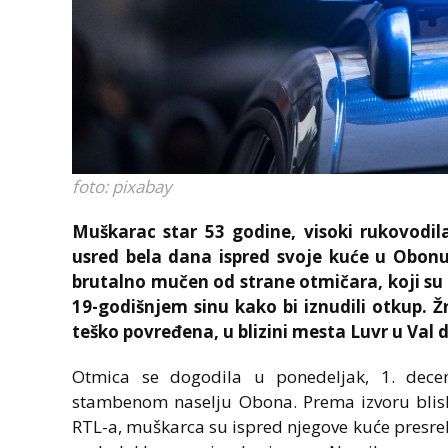
foto: pixabay
Muškarac star 53 godine, visoki rukovodil
usred bela dana ispred svoje kuće u Obon
brutalno mučen od strane otmičara, koji su
19-godišnjem sinu kako bi iznudili otkup. Ž
teško povređena, u blizini mesta Luvr u Val 
Otmica se dogodila u ponedeljak, 1. dec
stambenom naselju Obona. Prema izvoru blisko
RTL-a, muškarca su ispred njegove kuće presre