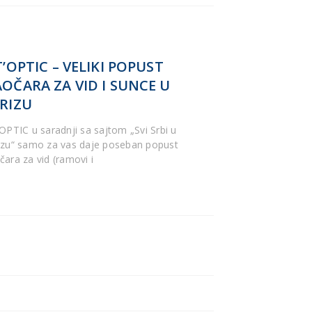
T’OPTIC – VELIKI POPUST
OČARA ZA VID I SUNCE U
RIZU
’OPTIC u saradnji sa sajtom „Svi Srbi u
izu“ samo za vas daje poseban popust
čara za vid (ramovi i