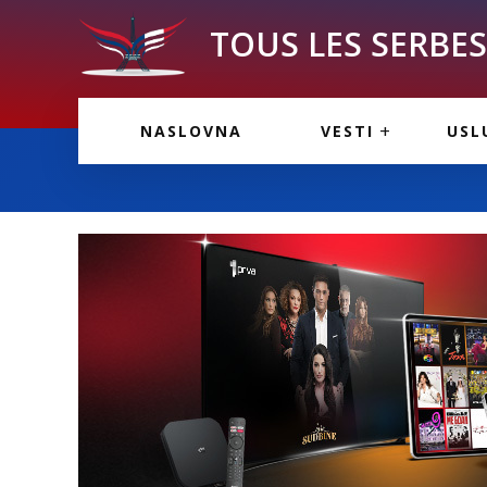
TOUS LES SERBES 
VESTI IZ FRANCU
OGL
NASLOVNA
VESTI
USL
VESTI IZ SRBIJE
VAŽ
VESTI IZ SVETA
KOR
INF