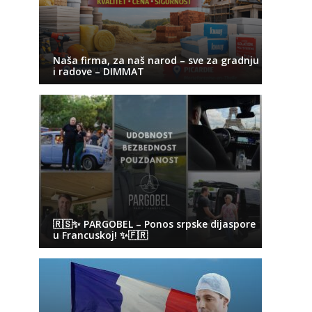
Naša firma, za naš narod – sve za gradnju
i radove – DIMMAT
🇷🇸✨ PARGOBEL – Ponos srpske dijaspore
u Francuskoj! ✨🇫🇷