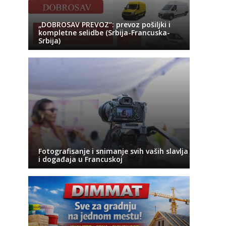
„DOBROSAV PREVOZ“: prevoz pošiljki i
kompletne selidbe (Srbija-Francuska-
Srbija)
Fotografisanje i snimanje svih vaših slavlja
i događaja u Francuskoj