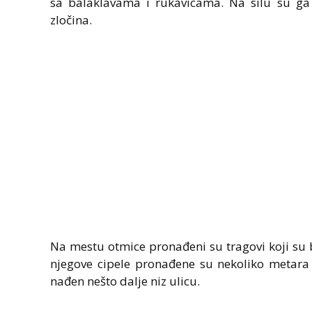
sa balaklavama i rukavicama. Na silu su ga
zločina.
Na mestu otmice pronađeni su tragovi koji su b
njegove cipele pronađene su nekoliko metara 
nađen nešto dalje niz ulicu.