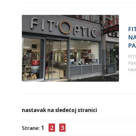
FI
NA
PA
FIT
Par
nao
nastavak na sledećoj stranici
1
2
3
Strane: