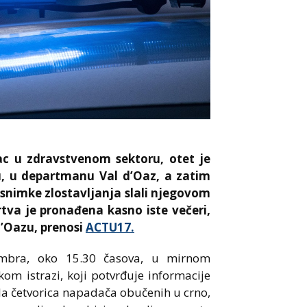
ac u zdravstvenom sektoru, otet je
u, u departmanu Val d’Oaz, a zatim
 snimke zlostavljanja slali njegovom
rtva je pronađena kasno iste večeri,
d’Oazu, prenosi
ACTU17.
embra, oko 15.30 časova, u mirnom
m istrazi, koji potvrđuje informacije
la četvorica napadača obučenih u crno,