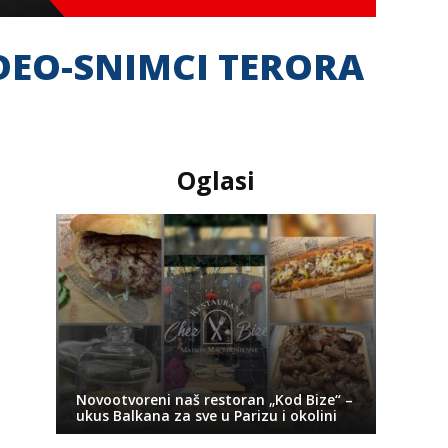
IDEO-SNIMCI TERORA
Oglasi
Novootvoreni naš restoran „Kod Bize“ –
ukus Balkana za sve u Parizu i okolini