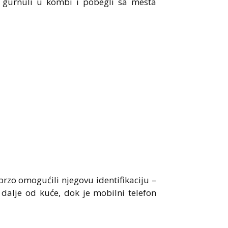
 gurnuli u kombi i pobegli sa mesta
rzo omogućili njegovu identifikaciju –
dalje od kuće, dok je mobilni telefon