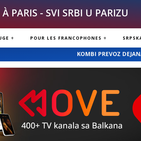
À PARIS - SVI SRBI U PARIZU
SKE
ASI
TOUS LES SERBES À
UGE
POUR LES FRANCOPHONES
SRPSK
PARIS
NE USLUGE
ARTICLES DE BLOG
KOMBI PREVOZ DEJANA STANOJEVIĆA: ca
ISNE
ORMACIJE
CUISINE SERBE
SERVICES