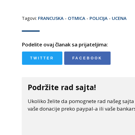
Tagovi:
FRANCUSKA
-
OTMICA
-
POLICIJA
-
UCENA
Podelite ovaj članak sa prijateljima:
TWITTER
FACEBOOK
Podržite rad sajta!
Ukoliko želite da pomognete rad našeg sajta "
vaše donacije preko paypal-a ili vaše bankars