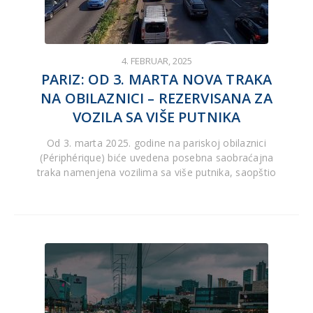
4. FEBRUAR, 2025
PARIZ: OD 3. MARTA NOVA TRAKA
NA OBILAZNICI – REZERVISANA ZA
VOZILA SA VIŠE PUTNIKA
Od 3. marta 2025. godine na pariskoj obilaznici
(Périphérique) biće uvedena posebna saobraćajna
traka namenjena vozilima sa više putnika, saopštio