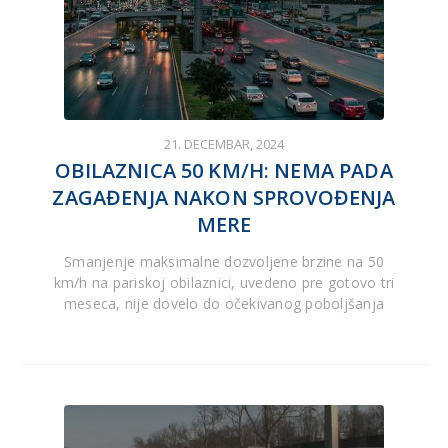
21. DECEMBAR, 2024
OBILAZNICA 50 KM/H: NEMA PADA
ZAGAĐENJA NAKON SPROVOĐENJA
MERE
Smanjenje maksimalne dozvoljene brzine na 50
km/h na pariskoj obilaznici, uvedeno pre gotovo tri
meseca, nije dovelo do očekivanog poboljšanja