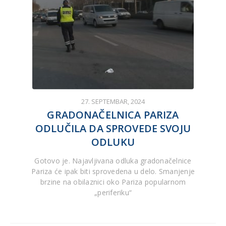
27. SEPTEMBAR, 2024
GRADONAČELNICA PARIZA
ODLUČILA DA SPROVEDE SVOJU
ODLUKU
Gotovo je. Najavljivana odluka gradonačelnice
Pariza će ipak biti sprovedena u delo. Smanjenje
brzine na obilaznici oko Pariza popularnom
„periferiku“