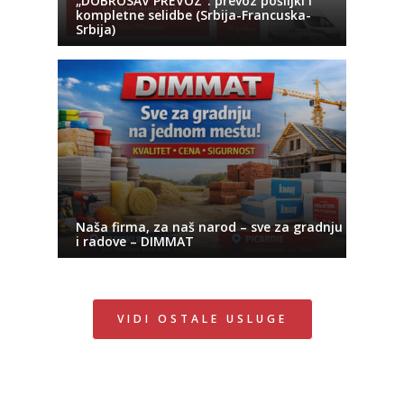
„DOBROSAV PREVOZ“: prevoz pošiljki i
kompletne selidbe (Srbija-Francuska-
Srbija)
Naša firma, za naš narod – sve za gradnju
i radove – DIMMAT
VIDI OSTALE USLUGE