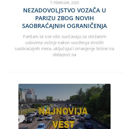
7. FEBRUAR, 2025
NEZADOVOLJSTVO VOZAČA U
PARIZU ZBOG NOVIH
SAOBRAĆAJNIH OGRANIČENJA
Parižani se sve više suočavaju sa otežanim
uslovima vožnje nakon uvođenja strožih
saobraćajnih mera, uključujući smanjenje brzine na
obilaznici na