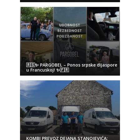
🇷🇸✨ PARGOBEL – Ponos srpske dijaspore
u Francuskoj! ✨🇫🇷
KOMBI PREVOZ DEJANA STANOJEVIĆA: