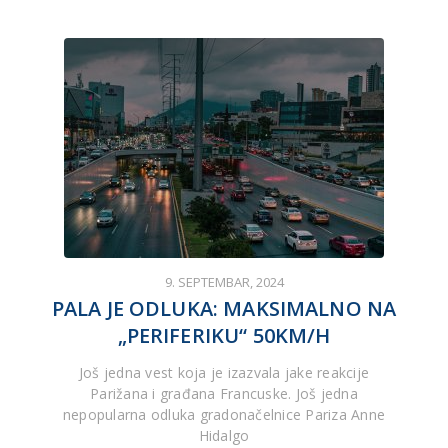
9. SEPTEMBAR, 2024
PALA JE ODLUKA: MAKSIMALNO NA
„PERIFERIKU“ 50KM/H
Još jedna vest koja je izazvala jake reakcije
Parižana i građana Francuske. Još jedna
nepopularna odluka gradonačelnice Pariza Anne
Hidalgo