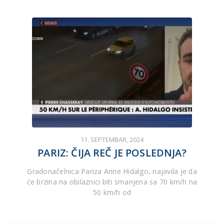
11. SEPTEMBAR, 2024
PARIZ: ČIJA REČ JE POSLEDNJA?
Gradonačelnica Pariza Anne Hidalgo, najavila je da
će brzina na obilaznici biti smanjena sa 70 km/h na
50 km/h od