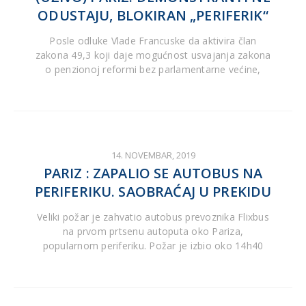
ODUSTAJU, BLOKIRAN „PERIFERIK“
Posle odluke Vlade Francuske da aktivira član
zakona 49,3 koji daje mogućnost usvajanja zakona
o penzionoj reformi bez parlamentarne većine,
14. NOVEMBAR, 2019
PARIZ : ZAPALIO SE AUTOBUS NA
PERIFERIKU. SAOBRAĆAJ U PREKIDU
Veliki požar je zahvatio autobus prevoznika Flixbus
na prvom prtsenu autoputa oko Pariza,
popularnom periferiku. Požar je izbio oko 14h40