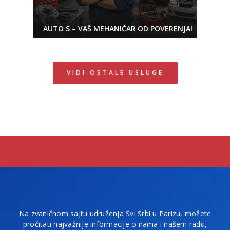
AUTO S – VAŠ MEHANIČAR OD POVERENJA!
VIDI OSTALE USLUGE
Na zvaničnom sajtu udruženja Svi Srbi u Parizu, možete
pročitati najvažnije informacije o nama i našem radu,