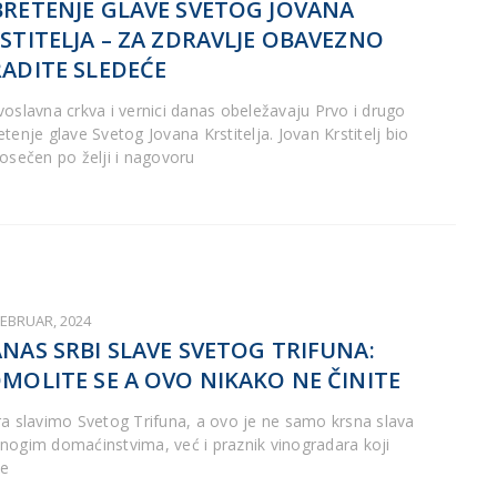
RETENJE GLAVE SVETOG JOVANA
STITELJA – ZA ZDRAVLJE OBAVEZNO
ADITE SLEDEĆE
voslavna crkva i vernici danas obeležavaju Prvo i drugo
tenje glave Svetog Jovana Krstitelja. Jovan Krstitelj bio
posečen po želji i nagovoru
FEBRUAR, 2024
NAS SRBI SLAVE SVETOG TRIFUNA:
MOLITE SE A OVO NIKAKO NE ČINITE
ra slavimo Svetog Trifuna, a ovo je ne samo krsna slava
nogim domaćinstvima, već i praznik vinogradara koji
ve