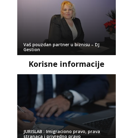
Vaš pouzdan partner u biznisu – DJ
Gestion
Korisne informacije
JURISLAB : Imigraciono pravo, prava
stranaca i privredno pravo