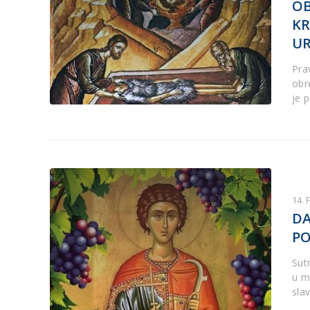
OB
KR
UR
Pra
obre
je 
14. 
DA
PO
Sut
u m
sla