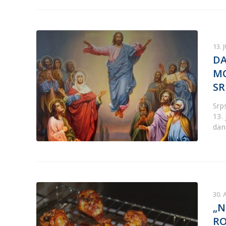
13. 
DA
MO
SR
Srp
13.
dan
30. 
„N
RO