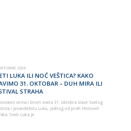
 OKTOBAR, 2024
ETI LUKA ILI NOĆ VEŠTICA? KAKO
AVIMO 31. OKTOBAR – DUH MIRA ILI
STIVAL STRAHA
voslavni vernici širom sveta 31. oktobra slave Svetog
stola i jevanđelistu Luku, jednog od prvih Hristovih
nika. Sveti Luka je