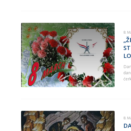
8. M
„Ž
ST
LO
Dan
dan
ćer
8. M
DA