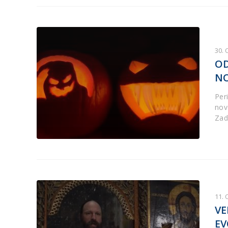
30.
OD
NO
Per
nov
Zad
11.
VE
EV