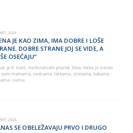
ART, 2024
ENA JE KAO ZIMA, IMA DOBRE I LOŠE
RANE. DOBRE STRANE JOJ SE VIDE, A
ŠE OSEĆAJU“
as je 8. mart, međunarodni praznik žena. Neka je srećan
 svim mamama, sestrama, tetkama, strinama, bakama.
kama i svima
ART, 2024
NAS SE OBELEŽAVAJU PRVO I DRUGO