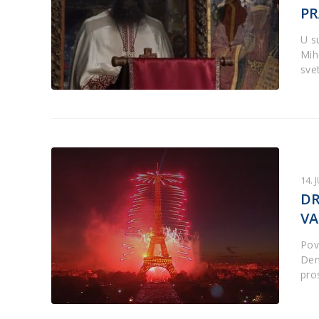
PR
U s
Mih
svet
14. 
DR
VA
Pov
Den
pro