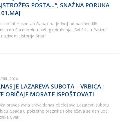
JSTROŽEG POSTA…“, SNAŽNA PORUKA
 01.MAJ
zetno interesantan članak na jednoj od partnerskih
anica na Facebook-u našeg udruženja „Svi Srbi u Parizu“
 nazivom „Istorija Srba“.
APRIL, 2024
NAS JE LAZAREVA SUBOTA – VRBICA :
E OBIČAJE MORATE ISPOŠTOVATI
ska pravoslavna crkva danas obeležava Lazarevu subotu
rbicu. Spada u pokretne praznike i obeležava se dan uoči
nika Cveti.