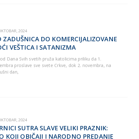
 OKTOBAR, 2024
 ZADUŠNICA DO KOMERCIJALIZOVANE
ĆI VEŠTICA I SATANIZMA
iod Dana Svih svetih pruža katolicima priliku da 1.
embra proslave sve svete Crkve, dok 2. novembra, na
ušni dan,
 OKTOBAR, 2024
RNICI SUTRA SLAVE VELIKI PRAZNIK:
O KOJI OBIČAJI I NARODNO PREDANJE