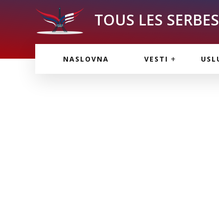
TOUS LES SERBES 
VESTI IZ FRANCU
OGL
NASLOVNA
VESTI
USL
VESTI IZ SRBIJE
VAŽ
VESTI IZ SVETA
KOR
INF