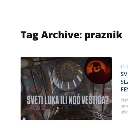
Tag Archive: praznik
31.
SV
SL
FE
Pra
apo
uče