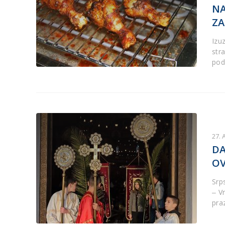
NA
ZA
Izu
str
pod
27. 
DA
OV
Srp
‒ V
praz