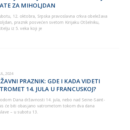
ATE ZA MIHOLJDAN
ubotu, 12. oktobra, Srpska pravoslavna crkva obeležava
oljdan, praznik posvećen svetom Kirijaku Otšelniku,
itelju iz 5. veka koji je
JUL, 2024
ŽAVNI PRAZNIK: GDE I KADA VIDETI
TROMET 14. JULA U FRANCUSKOJ?
odom Dana državnosti 14. jula, nebo nad Seine-Saint-
is će biti obasjano vatrometom tokom dva dana
slave – u subotu 13.