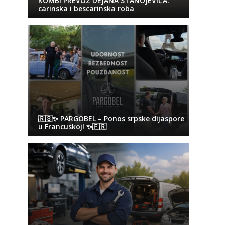
KOMBI PREVOZ DEJANA STANOJEVIĆA:
carinska i bescarinska roba
🇷🇸✨ PARGOBEL – Ponos srpske dijaspore
u Francuskoj! ✨🇫🇷