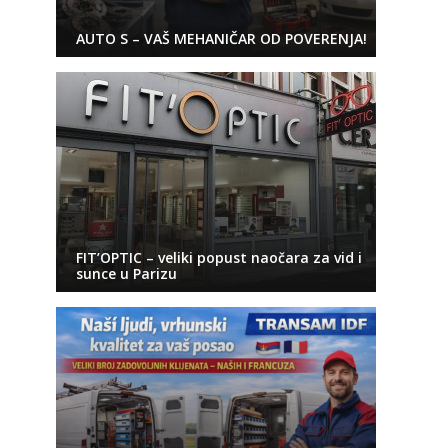
AUTO S – VAŠ MEHANIČAR OD POVERENJA!
FIT’OPTIC – veliki popust naočara za vid i
sunce u Parizu