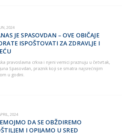
JUN, 2024
NAS JE SPASOVDAN – OVE OBIČAJE
RATE ISPOŠTOVATI ZA ZDRAVLJE I
EĆU
ska pravoslavna crkva i njeni vernici praznuju u četvrtak,
 juna Spasovdan, praznik koji se smatra najsrećnijim
om u godini.
APRIL, 2024
EMOJMO DA SE OBŽDIREMO
ŠTILJEM I OPIJAMO U SRED