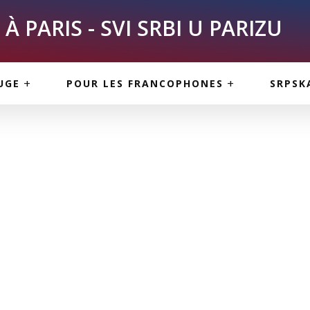
À PARIS - SVI SRBI U PARIZU
SKE
ASI
TOUS LES SERBES À
UGE
POUR LES FRANCOPHONES
SRPSK
PARIS
NE USLUGE
ARTICLES DE BLOG
ISNE
ORMACIJE
CUISINE SERBE
SERVICES