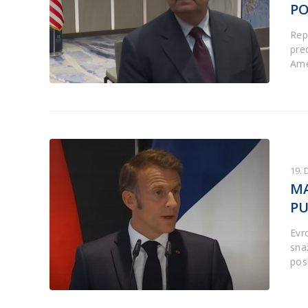
PO
Rep
pre
Ame
19.
M
PU
Evr
sna
pos