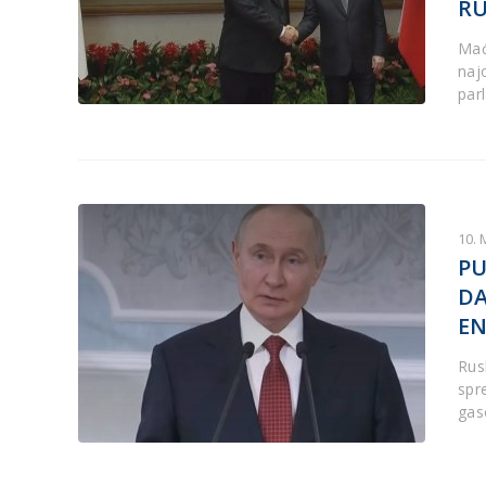
RU
Mađ
najo
par
10. 
PU
DA
EN
Rusk
spr
gas