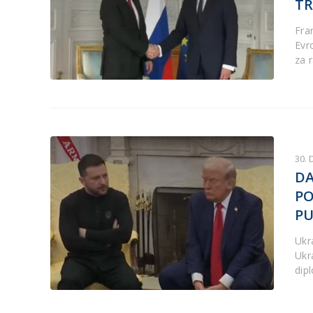
TR
Fra
Evr
za r
30.
DA
PO
PU
Ukra
Ukr
dip