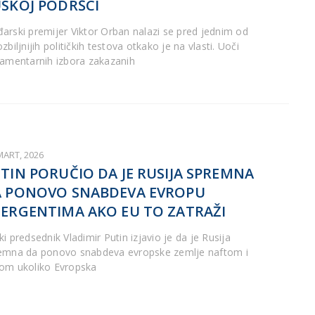
SKOJ PODRŠCI
arski premijer Viktor Orban nalazi se pred jednim od
zbiljnijih političkih testova otkako je na vlasti. Uoči
lamentarnih izbora zakazanih
MART, 2026
TIN PORUČIO DA JE RUSIJA SPREMNA
 PONOVO SNABDEVA EVROPU
ERGENTIMA AKO EU TO ZATRAŽI
i predsednik Vladimir Putin izjavio je da je Rusija
emna da ponovo snabdeva evropske zemlje naftom i
om ukoliko Evropska