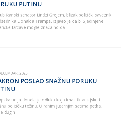
RUKU PUTINU
ublikanski senator Lindzi Grejem, blizak politički saveznik
dsednika Donalda Trampa, izjavio je da bi Sjedinjene
ričke Države mogle značajno da
 DECEMBAR, 2025
AKRON POSLAO SNAŽNU PORUKU
TINU
opska unija donela je odluku koja ima i finansijsku i
žnu političku težinu. U ranim jutarnjim satima petka,
le dugih