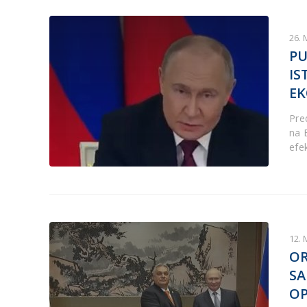
26. 
PU
IS
EK
Pre
na 
efe
12. 
OR
SA
OP