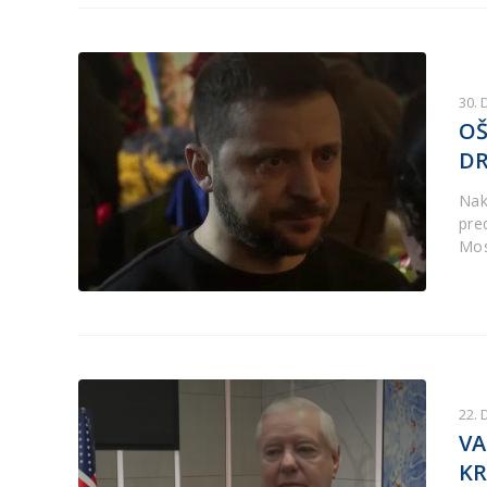
30.
OŠ
DR
Nak
pre
Mos
22.
VA
KR