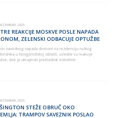
 DECEMBAR, 2025
TRE REAKCIJE MOSKVE POSLE NAPADA
ONOM, ZELENSKI ODBACUJE OPTUŽBE
on navodnog napada dronom na rezidenciju ruskog
dsednika u Novgorodskoj oblasti, usledile su reakcije
kve, dok je ukrajinski predsednik Volodimir
 DECEMBAR, 2025
ŠINGTON STEŽE OBRUČ OKO
EMLJA: TRAMPOV SAVEZNIK POSLAO