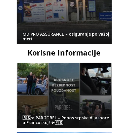
MD PRO ASSURANCE – osiguranje po vašoj
meri
Korisne informacije
🇷🇸✨ PARGOBEL – Ponos srpske dijaspore
u Francuskoj! ✨🇫🇷