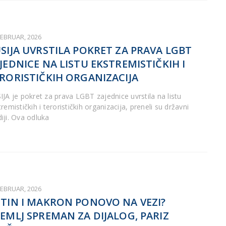
FEBRUAR, 2026
SIJA UVRSTILA POKRET ZA PRAVA LGBT
JEDNICE NA LISTU EKSTREMISTIČKIH I
RORISTIČKIH ORGANIZACIJA
IJA je pokret za prava LGBT zajednice uvrstila na listu
remističkih i terorističkih organizacija, preneli su državni
iji. Ova odluka
FEBRUAR, 2026
TIN I MAKRON PONOVO NA VEZI?
EMLJ SPREMAN ZA DIJALOG, PARIZ