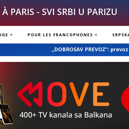
À PARIS - SVI SRBI U PARIZU
SKE
ASI
TOUS LES SERBES À
UGE
POUR LES FRANCOPHONES
SRPSK
PARIS
NE USLUGE
ARTICLES DE BLOG
„DOBROSAV PREVOZ“: prevoz pošiljki i kompletne 
ISNE
ORMACIJE
CUISINE SERBE
SERVICES