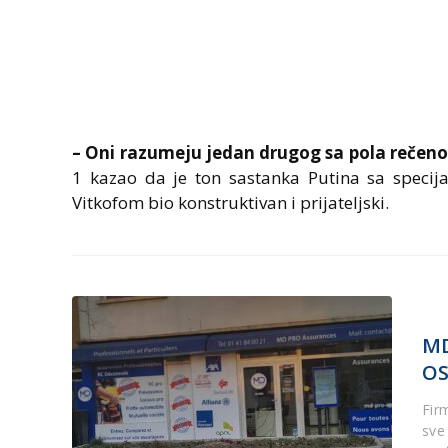
– Oni razumeju jedan drugog sa pola rečeno
1 kazao da je ton sastanka Putina sa speci
Vitkofom bio konstruktivan i prijateljski.
MD
OS
Fir
sve 