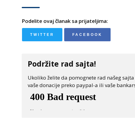
Podelite ovaj članak sa prijateljima:
TWITTER
FACEBOOK
Podržite rad sajta!
Ukoliko želite da pomognete rad našeg sajta "
vaše donacije preko paypal-a ili vaše bankars