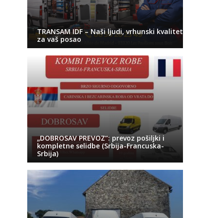
TRANSAM IDF – Naši ljudi, vrhunski kvalitet
za vaš posao
„DOBROSAV PREVOZ“: prevoz pošiljki i
kompletne selidbe (Srbija-Francuska-
Srbija)