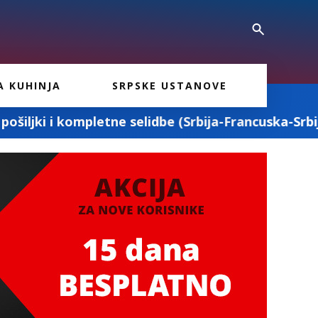
A KUHINJA
SRPSKE USTANOVE
selidbe (Srbija-Francuska-Srbija)
„Milenk