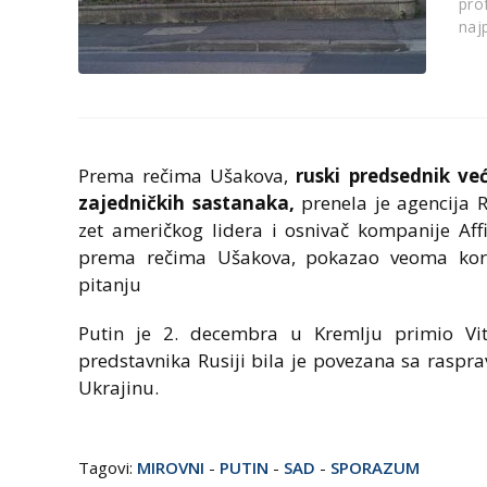
pro
naj
Prema rečima Ušakova,
ruski predsednik ve
zajedničkih sastanaka,
prenela je agencija R
zet američkog lidera i osnivač kompanije Affi
prema rečima Ušakova, pokazao veoma kor
pitanju
Putin je 2. decembra u Kremlju primio Vit
predstavnika Rusiji bila je povezana sa ras
Ukrajinu.
Tagovi:
MIROVNI
-
PUTIN
-
SAD
-
SPORAZUM