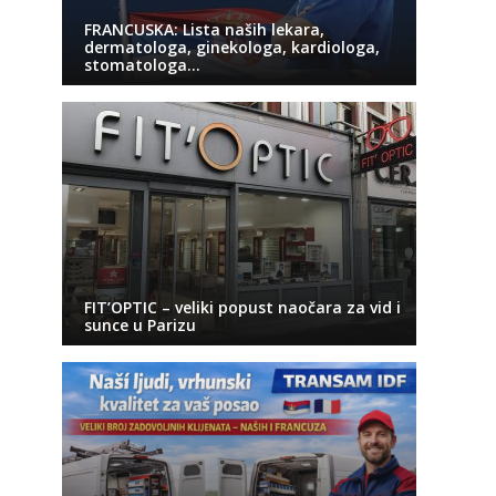
FRANCUSKA: Lista naših lekara,
dermatologa, ginekologa, kardiologa,
stomatologa…
FIT’OPTIC – veliki popust naočara za vid i
sunce u Parizu