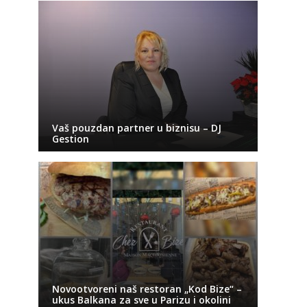
Vaš pouzdan partner u biznisu – DJ
Gestion
Novootvoreni naš restoran „Kod Bize“ –
ukus Balkana za sve u Parizu i okolini