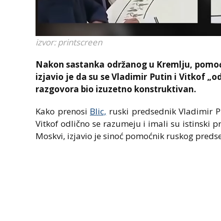
izvor: printscreen
Nakon sastanka održanog u Kremlju, pomoćn
izjavio je da su se Vladimir Putin i Vitkof „o
razgovora bio izuzetno konstruktivan.
Kako prenosi
Blic,
ruski predsednik Vladimir Put
Vitkof odlično se razumeju i imali su istinski 
Moskvi, izjavio je sinoć pomoćnik ruskog predse