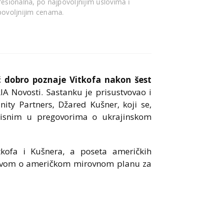
fesionalna, po najpovoljnijim uslovima i
povoljnijim cenama.
ć dobro poznaje Vitkofa nakon šest
IA Novosti. Sastanku je prisustvovao i
nity Partners, Džared Kušner, koji se,
isnim u pregovorima o ukrajinskom
kofa i Kušnera, a poseta američkih
pravom o američkom mirovnom planu za