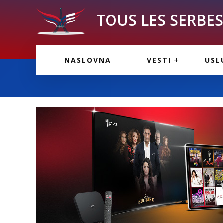
TOUS LES SERBES 
VESTI IZ FRANCU
OGL
NASLOVNA
VESTI
USL
VESTI IZ SRBIJE
VAŽ
VESTI IZ SVETA
KOR
INF