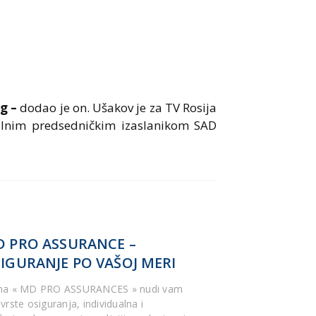
g –
dodao je on. Ušakov je za TV Rosija
jalnim predsedničkim izaslanikom SAD
 PRO ASSURANCE –
IGURANJE PO VAŠOJ MERI
ma « MD PRO ASSURANCES » nudi vam
vrste osiguranja, individualna i