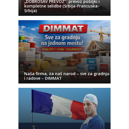
„DOBROSAV PREVOZ“: prevoz pošiljki i
kompletne selidbe (Srbija-Francuska-
Srbija)
Naša firma, za naš narod – sve za gradnju
i radove – DIMMAT