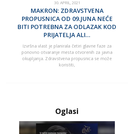
30. APRIL, 2021
MAKRON: ZDRAVSTVENA
PROPUSNICA OD 09.JUNA NEĆE
BITI POTREBNA ZA ODLAZAK KOD
PRIJATELJA ALI…
Izvršna vlast je planirala četiri glavne faze za
ponovno otvaranje mesta otvorenih za javna
okupljanja. Zdravstvena propusnica se može
koristiti,
Oglasi