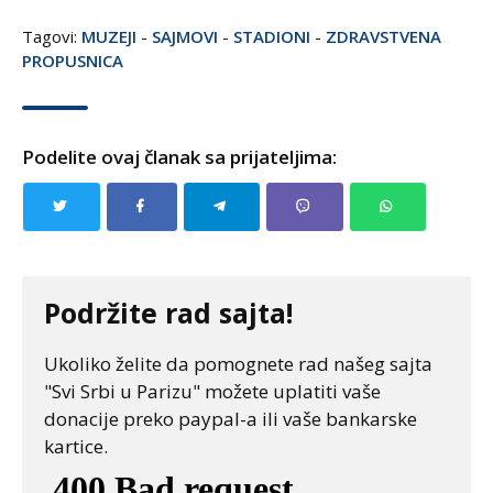
Tagovi:
MUZEJI
-
SAJMOVI
-
STADIONI
-
ZDRAVSTVENA
PROPUSNICA
Podelite ovaj članak sa prijateljima:
Podržite rad sajta!
Ukoliko želite da pomognete rad našeg sajta
"Svi Srbi u Parizu" možete uplatiti vaše
donacije preko paypal-a ili vaše bankarske
kartice.