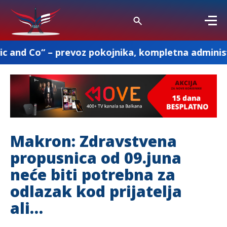
prevoz pokojnika, kompletna administracija i ost
Makron: Zdravstvena
propusnica od 09.juna
neće biti potrebna za
odlazak kod prijatelja
ali…