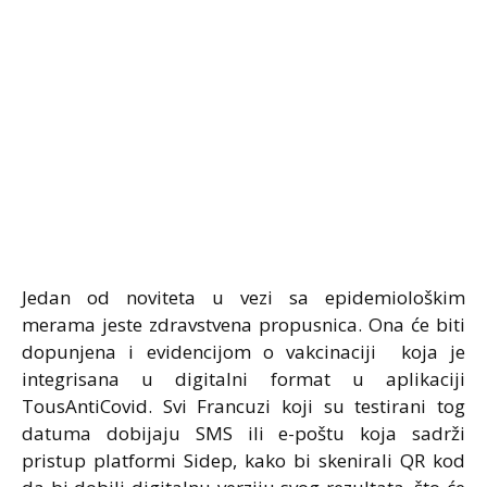
Jedan od noviteta u vezi sa epidemiološkim
merama jeste zdravstvena propusnica. Ona će biti
dopunjena i evidencijom o vakcinaciji koja je
integrisana u digitalni format u aplikaciji
TousAntiCovid. Svi Francuzi koji su testirani tog
datuma dobijaju SMS ili e-poštu koja sadrži
pristup platformi Sidep, kako bi skenirali QR kod