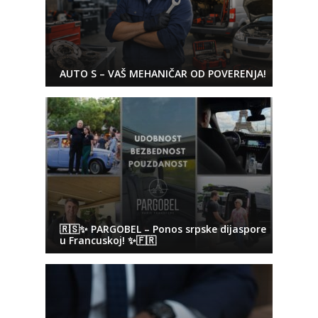
AUTO S – VAŠ MEHANIČAR OD POVERENJA!
🇷🇸✨ PARGOBEL – Ponos srpske dijaspore
u Francuskoj! ✨🇫🇷