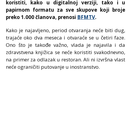
koristiti, kako u digitalnoj verziji, tako i u
papirnom formatu za sve skupove koji broje
preko 1.000 članova, prenosi
BFMTV
.
Kako je najavljeno, period otvaranja neće biti dug,
trajaće oko dva meseca i otvaraće se u četiri faze.
Ono što je takođe važno, vlada je najavila i da
zdr
avstvena knjižica se neće koristiti svakodnevno,
na primer za odlazak u restoran. Ali ni izvršna vlast
neće ograničiti putovanje u inostranstvo.