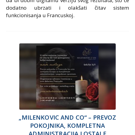
da bi dobili digitalnu verziju svog rezultata, što će
dodatno ubrzati i olakšati čitav sistem
funkcionisanja u Francuskoj.
„MILENKOVIC AND CO“ – PREVOZ
POKOJNIKA, KOMPLETNA
ADMINISTRACIJA I OSTALE