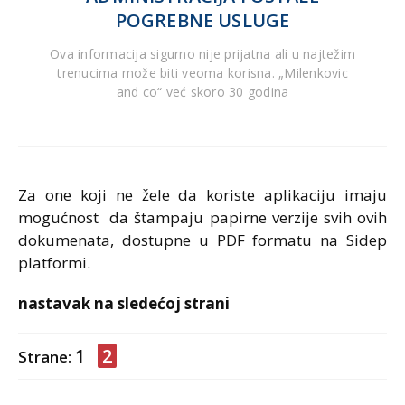
POGREBNE USLUGE
Ova informacija sigurno nije prijatna ali u najtežim
trenucima može biti veoma korisna. „Milenkovic
and co“ već skoro 30 godina
Za one koji ne žele da koriste aplikaciju imaju
mogućnost da štampaju papirne verzije svih ovih
dokumenata, dostupne u PDF formatu na Sidep
platformi.
nastavak na sledećoj strani
1
2
Strane: