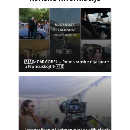
🇷🇸✨ PARGOBEL – Ponos srpske dijaspore
u Francuskoj! ✨🇫🇷
Fotografisanje i snimanje svih vaših slavlja