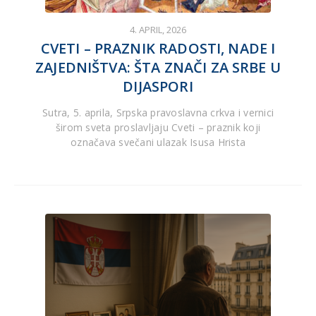
4. APRIL, 2026
CVETI – PRAZNIK RADOSTI, NADE I
ZAJEDNIŠTVA: ŠTA ZNAČI ZA SRBE U
DIJASPORI
Sutra, 5. aprila, Srpska pravoslavna crkva i vernici
širom sveta proslavljaju Cveti – praznik koji
označava svečani ulazak Isusa Hrista