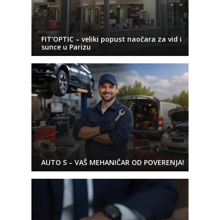
FIT’OPTIC – veliki popust naočara za vid i
sunce u Parizu
AUTO S – VAŠ MEHANIČAR OD POVERENJA!