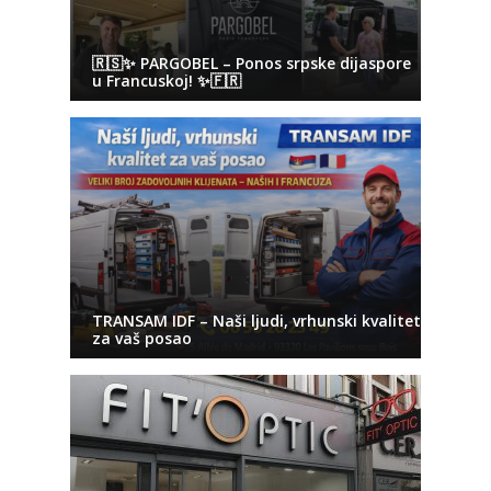
🇷🇸✨ PARGOBEL – Ponos srpske dijaspore
u Francuskoj! ✨🇫🇷
TRANSAM IDF – Naši ljudi, vrhunski kvalitet
za vaš posao