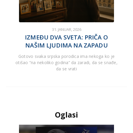
31. JANUAR, 2026
IZMEĐU DVA SVETA: PRIČA O
NAŠIM LJUDIMA NA ZAPADU
Gotovo svaka srpska porodica ima nekoga ko je
otišao “na nekoliko godina” da zaradi, da se snađe,
da se vrati
Oglasi