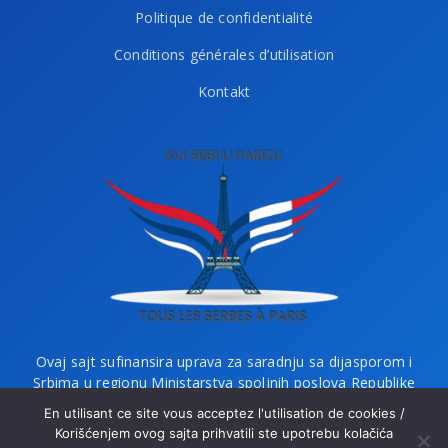
Politique de confidentialité
Conditions générales d’utilisation
Kontakt
Ovaj sajt sufinansira uprava za saradnju sa dijasporom i
Srbima u regionu Ministarstva spoljnih poslova Republike
Srbije i Ministarstvo bez portfelja zaduženo za dijasporu.
En utilisant ce site vous acceptez l'utilisation de cookies /
Korišćenjem ovog sajta prihvatili ste upotrebu kolačića