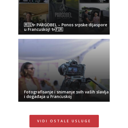
🇷🇸✨ PARGOBEL – Ponos srpske dijaspore
u Francuskoj! ✨🇫🇷
Fotografisanje i snimanje svih vaših slavlja
i događaja u Francuskoj
VIDI OSTALE USLUGE