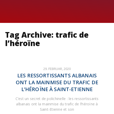
Tag Archive: trafic de
l’héroïne
29. FEBRUAR, 2020
LES RESSORTISSANTS ALBANAIS
ONT LA MAINMISE DU TRAFIC DE
L’HÉROÏNE À SAINT-ETIENNE
C’est un secret de polichinelle : les ressortissants
albanais ont la mainmise du trafic de l’héroïne à
Saint-Etienne et son