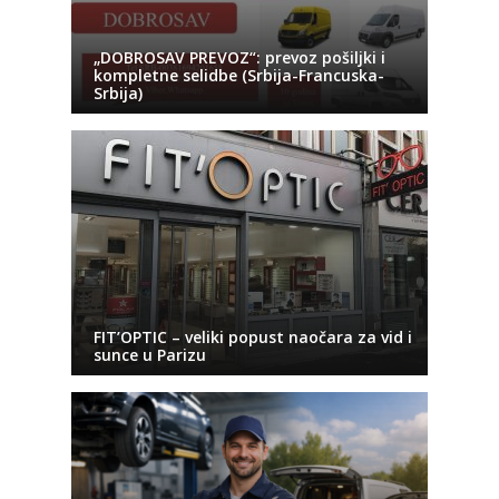
„DOBROSAV PREVOZ“: prevoz pošiljki i
kompletne selidbe (Srbija-Francuska-
Srbija)
FIT’OPTIC – veliki popust naočara za vid i
sunce u Parizu