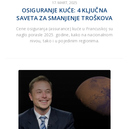
17. MART, 2025
OSIGURANJE KUĆE: 4 KLJUČNA
SAVETA ZA SMANJENJE TROŠKOVA
Cene osiguranja (assurance) kuće u Francuskoj su
naglo porasle 2025. godine, kako na nacionalnom
nivou, tako i u pojedinim regionima.