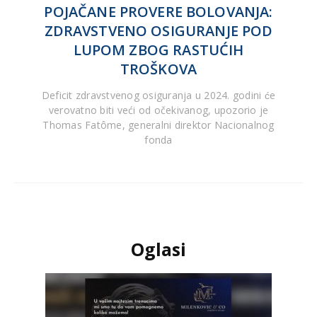
POJAČANE PROVERE BOLOVANJA:
ZDRAVSTVENO OSIGURANJE POD
LUPOM ZBOG RASTUĆIH
TROŠKOVA
Deficit zdravstvenog osiguranja u 2024. godini će
verovatno biti veći od očekivanog, upozorio je
Thomas Fatôme, generalni direktor Nacionalnog
fonda
Oglasi