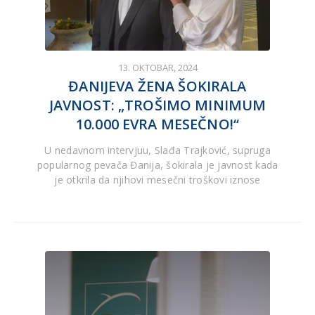
13. OKTOBAR, 2024
ĐANIJEVA ŽENA ŠOKIRALA
JAVNOST: „TROŠIMO MINIMUM
10.000 EVRA MESEČNO!“
U nedavnom intervjuu, Slađa Trajković, supruga
popularnog pevača Đanija, šokirala je javnost kada
je otkrila da njihovi mesečni troškovi iznose