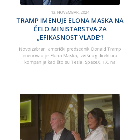
13. NOVEMBAR, 2024
TRAMP IMENUJE ELONA MASKA NA
ČELO MINISTARSTVA ZA
„EFIKASNOST VLADE“!
Novoizabrani američki predsednik Donald Tramp
imenovao je Elona Maska, izvršnog direktora
kompanija kao što su Tesla, SpaceX, i X, na