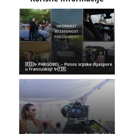
🇷🇸✨ PARGOBEL – Ponos srpske dijaspore
u Francuskoj! ✨🇫🇷