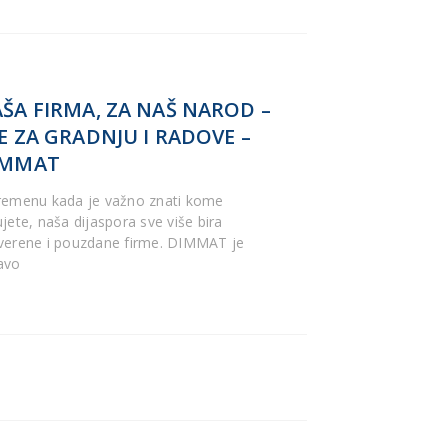
ŠA FIRMA, ZA NAŠ NAROD –
E ZA GRADNJU I RADOVE –
IMMAT
remenu kada je važno znati kome
ujete, naša dijaspora sve više bira
verene i pouzdane firme. DIMMAT je
avo