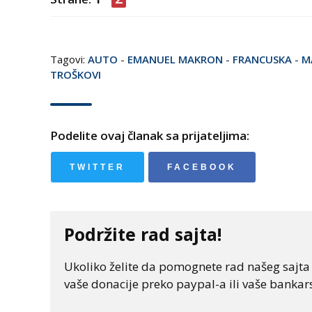
Tagovi:
AUTO
-
EMANUEL MAKRON
-
FRANCUSKA
-
M
TROŠKOVI
Podelite ovaj članak sa prijateljima:
TWITTER
FACEBOOK
Podržite rad sajta!
Ukoliko želite da pomognete rad našeg sajta "
vaše donacije preko paypal-a ili vaše bankars