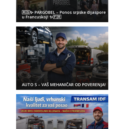
🇷🇸✨ PARGOBEL – Ponos srpske dijaspore
u Francuskoj! ✨🇫🇷
AUTO S – VAŠ MEHANIČAR OD POVERENJA!