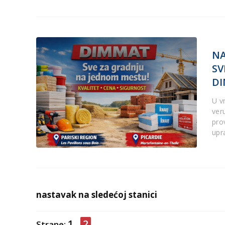
NA
SV
D
U v
ver
pro
upr
nastavak na sledećoj stanici
1
2
Strane: