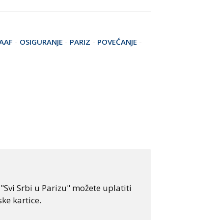
AAF
-
OSIGURANJE
-
PARIZ
-
POVEĆANJE
-
Svi Srbi u Parizu" možete uplatiti
ke kartice.