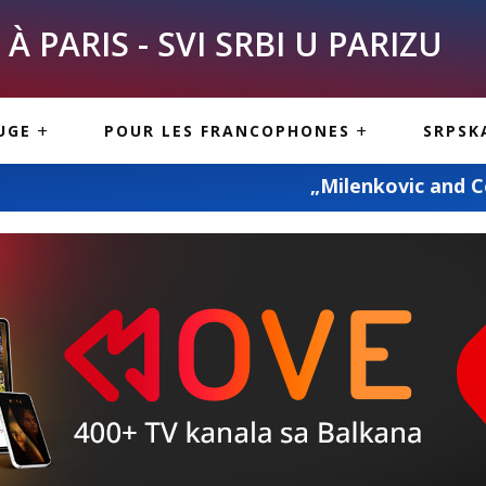
À PARIS - SVI SRBI U PARIZU
SKE
ASI
TOUS LES SERBES À
UGE
POUR LES FRANCOPHONES
SRPSK
PARIS
NE USLUGE
ARTICLES DE BLOG
„Milenkovic and Co“ – prevoz pokojni
ISNE
ORMACIJE
CUISINE SERBE
SERVICES