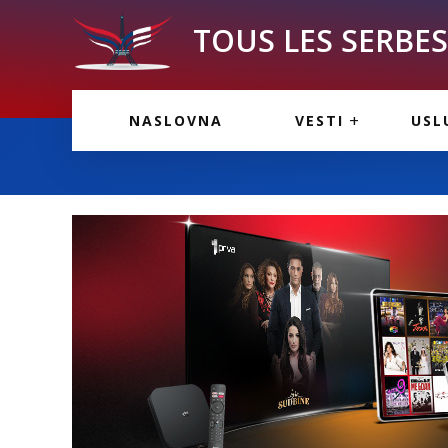
TOUS LES SERBES 
VESTI IZ FRANCU
OGL
NASLOVNA
VESTI
USL
VESTI IZ SRBIJE
VAŽ
VESTI IZ SVETA
KOR
INF