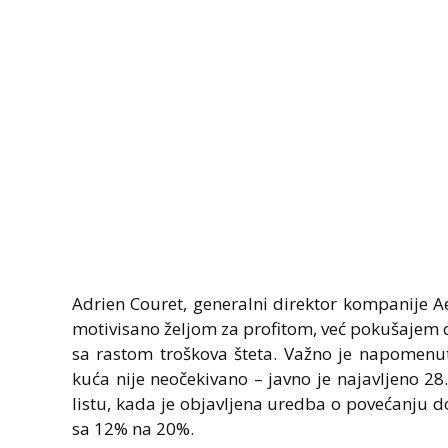
Adrien Couret, generalni direktor kompanije A
motivisano željom za profitom, već pokušajem d
sa rastom troškova šteta. Važno je napomenut
kuća nije neočekivano – javno je najavljeno 
listu, kada je objavljena uredba o povećanju d
sa 12% na 20%.