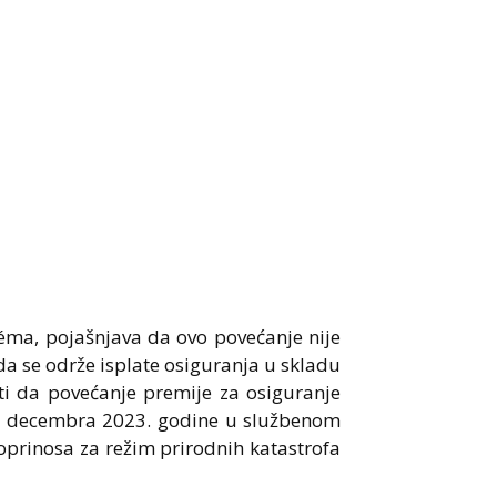
éma, pojašnjava da ovo povećanje nije
a se održe isplate osiguranja u skladu
i da povećanje premije za osiguranje
28. decembra 2023. godine u službenom
oprinosa za režim prirodnih katastrofa