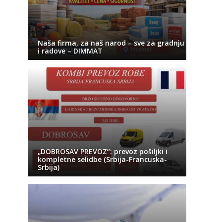
Naša firma, za naš narod – sve za gradnju
i radove – DIMMAT
„DOBROSAV PREVOZ“: prevoz pošiljki i
kompletne selidbe (Srbija-Francuska-
Srbija)