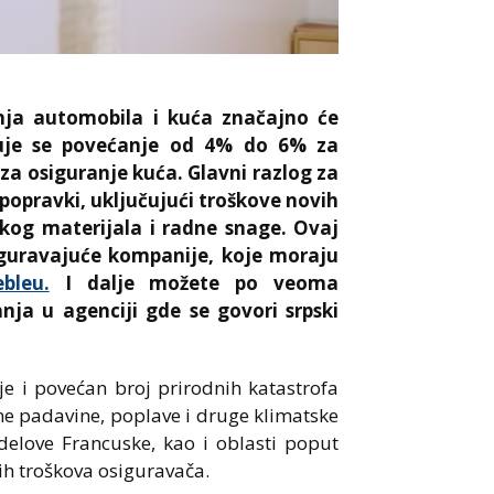
nja automobila i kuća značajno će
kuje se povećanje od 4% do 6% za
za osiguranje kuća. Glavni razlog za
e popravki, uključujući troškove novih
skog materijala i radne snage. Ovaj
iguravajuće kompanije, koje moraju
bleu.
I dalje možete po veoma
nja u agenciji gde se govori srpski
 je i povećan broj prirodnih katastrofa
e padavine, poplave i druge klimatske
delove Francuske, kao i oblasti poput
ih troškova osiguravača.