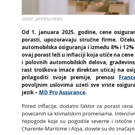
izvor: printscreen
Od 1. januara 2025. godine, cene osigura
porasti, upozoravaju stručne firme. Oče
automobilska osiguranja i između 8% i 12% 
ovaj porast leži u inflaciji koja utiče na cen
i polovnih automobilskih delova, građevin
rast troškova imaće direktan uticaj na os
prilagoditi svoje premije, prenosi
France
povoljnim uslovima uzeti sve vrste osigura
jezik –
MD Pro Assurance
.
Pored inflacije, dodatni faktor za porast cena
povezanih sa klimatskim promenama. Intenzivn
nepogode koje su pogodile severne i istočne 
Charente-Maritime i Alpa, dovele su do značajn