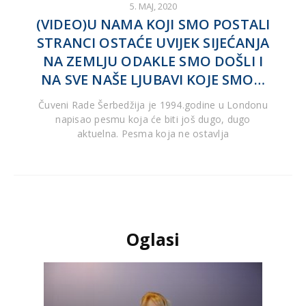
5. MAJ, 2020
(VIDEO)U NAMA KOJI SMO POSTALI
STRANCI OSTAĆE UVIJEK SIJEĆANJA
NA ZEMLJU ODAKLE SMO DOŠLI I
NA SVE NAŠE LJUBAVI KOJE SMO…
Čuveni Rade Šerbedžija je 1994.godine u Londonu
napisao pesmu koja će biti još dugo, dugo
aktuelna. Pesma koja ne ostavlja
Oglasi