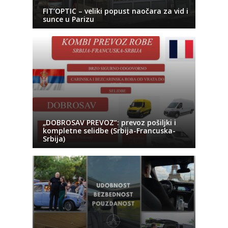
FIT’OPTIC – veliki popust naočara za vid i
sunce u Parizu
„DOBROSAV PREVOZ“: prevoz pošiljki i
kompletne selidbe (Srbija-Francuska-
Srbija)