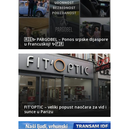
🇷🇸✨ PARGOBEL – Ponos srpske dijaspore
u Francuskoj! ✨🇫🇷
FIT’OPTIC – veliki popust naočara za vid i
sunce u Parizu