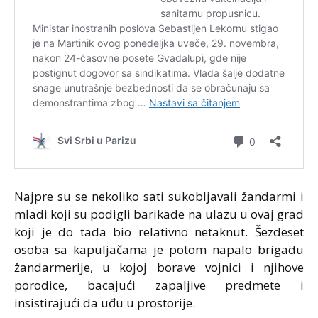
Najpre su se nekoliko sati sukobljavali žandarmi i
mladi koji su podigli barikade na ulazu u ovaj grad
koji je do tada bio relativno netaknut. Šezdeset
osoba sa kapuljačama je potom napalo brigadu
žandarmerije, u kojoj borave vojnici i njihove
porodice, bacajući zapaljive predmete i
insistirajući da uđu u prostorije.