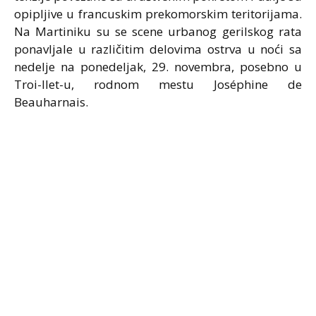
opipljive u francuskim prekomorskim teritorijama.
Na Martiniku su se scene urbanog gerilskog rata
ponavljale u različitim delovima ostrva u noći sa
nedelje na ponedeljak, 29. novembra, posebno u
Troi-Ilet-u, rodnom mestu Joséphine de
Beauharnais.