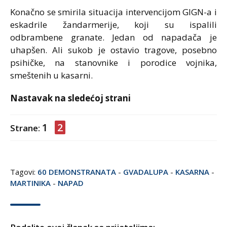
Konačno se smirila situacija intervencijom GIGN-a i
eskadrile žandarmerije, koji su ispalili
odbrambene granate. Jedan od napadača je
uhapšen. Ali sukob je ostavio tragove, posebno
psihičke, na stanovnike i porodice vojnika,
smeštenih u kasarni.
Nastavak na sledećoj strani
1
2
Strane:
Tagovi:
60 DEMONSTRANATA
-
GVADALUPA
-
KASARNA
-
MARTINIKA
-
NAPAD