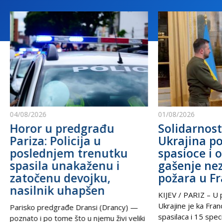
04/08/2026
01/08/2026
Horor u predgrađu
Solidarnost
Pariza: Policija u
Ukrajina po
poslednjem trenutku
spasioce i 
spasila unakaženu i
gašenje ne
zatočenu devojku,
požara u F
nasilnik uhapšen
KIJEV / PARIZ – U p
Ukrajine je ka Fra
Parisko predgrađe Dransi (Drancy) —
spasilaca i 15 speci
poznato i po tome što u njemu živi veliki