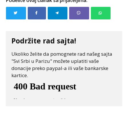
Podelite ovaj članak sa prijateljima:
Podržite rad sajta!
Ukoliko želite da pomognete rad našeg sajta
"Svi Srbi u Parizu" možete uplatiti vaše
donacije preko paypal-a ili vaše bankarske
kartice.