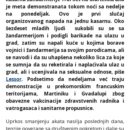
je meta demonstranata tokom noći sa nedelje
na ponedeljak. Ovo je prvi slučaj
organizovanog napada na jednu kasarnu. Oko
šezdeset mladih ljudi sukobili su se sa
žandarmerijom i podigli barikade na ulazu u
grad, zatim su napali kuće u kojima borave
vojnici i žandarmerija sa svojim porodicama, ali
se navodi i da su uhapšena nekoliko lica za koje
se sumnja da su reketirala i naplaćivala ulaz u
grad, ali i ucenjivala na seksualne odnose, piše
Lessor
. Podsetimo da nedeljama već traju
demonstracije u prekomorskim francuskim
teritorijama, Martiniku i Gvadalupi zbog
obavezne vakcinacije zdravstvenih radnika i
vatrogasaca i sanitarne propusnice.
Uprkos smanjenju akata nasilja poslednjih dana,
tenzije povezane sa društvenim pokretom i dalje su