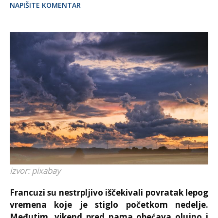
NAPIŠITE KOMENTAR
izvor: pixabay
Francuzi su nestrpljivo iščekivali povratak lepog
vremena koje je stiglo početkom nedelje.
Međutim, vikend pred nama obećava olujno i