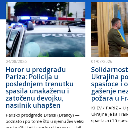
04/08/2026
01/08/2026
Horor u predgrađu
Solidarnost
Pariza: Policija u
Ukrajina po
poslednjem trenutku
spasioce i 
spasila unakaženu i
gašenje ne
zatočenu devojku,
požara u F
nasilnik uhapšen
KIJEV / PARIZ – U p
Ukrajine je ka Fra
Parisko predgrađe Dransi (Drancy) —
spasilaca i 15 speci
poznato i po tome što u njemu živi veliki
kako bi pomogli u g
broj naših ljudi i srpske dijaspore — bilo