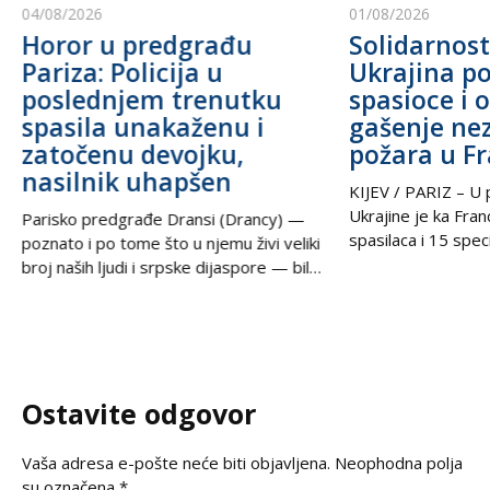
04/08/2026
01/08/2026
Horor u predgrađu
Solidarnost
Pariza: Policija u
Ukrajina po
poslednjem trenutku
spasioce i 
spasila unakaženu i
gašenje ne
zatočenu devojku,
požara u F
nasilnik uhapšen
KIJEV / PARIZ – U p
Ukrajine je ka Fra
Parisko predgrađe Dransi (Drancy) —
spasilaca i 15 speci
poznato i po tome što u njemu živi veliki
kako bi pomogli u g
broj naših ljudi i srpske dijaspore — bilo
šumskih požara koj
je poprište prave drame u noći između
pustoše jugozapad
petka i subote. Zahvaljujući izuzetnoj
Ova pomoć rezultat
upornosti i profesionalizmu policijskih
tokom nedelje u t
službenika, iz zaključanog stana spasena
postigli ukrajinski
je mlada žena koja je pretrpela brutalno
Ostavite odgovor
Zelenski i predsed
vršnjačko i partnerovo nasilje i
Vaša adresa e-pošte neće biti objavljena.
Neophodna polja
su označena
*