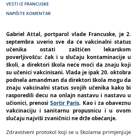
VESTI IZ FRANCUSKE
NAPIŠITE KOMENTAR
Gabriel Attal, portparol vlade Francuske, je 2.
septembra uverio sve da će vakcinalni status
učenika ostati zaštićen lekarskom
poverljivošću: čak i u slučaju kontaminacije u
školi, a direktori škola neće moći da znaju koji
su učenici vakcinisani. Vlada je ipak 20. oktobra
podnela amandman da direktori škola mogu da
znaju vakcinalni status svojih učenika kako bi
rasporedili decu na onlajn nastavu i nastavu u
učionici, prenosi
Sortir Paris
. Kao i za obaveznu
vakcinaciju i sanitarnu propusnicu i u ovom
slučaju najviši zvaničnici ne drže obećanje.
Zdravstveni protokol koji se u školama primjenjuje