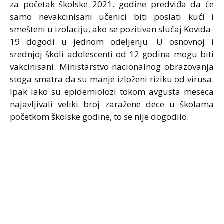
za početak školske 2021. godine predviđa da će
samo nevakcinisani učenici biti poslati kući i
smešteni u izolaciju, ako se pozitivan slučaj Kovida-
19 dogodi u jednom odeljenju. U osnovnoj i
srednjoj školi adolescenti od 12 godina mogu biti
vakcinisani: Ministarstvo nacionalnog obrazovanja
stoga smatra da su manje izloženi riziku od virusa.
Ipak iako su epidemiolozi tokom avgusta meseca
najavljivali veliki broj zaražene dece u školama
početkom školske godine, to se nije dogodilo.