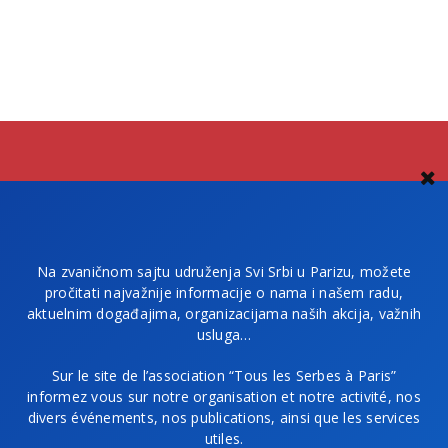
Na zvaničnom sajtu udruženja Svi Srbi u Parizu, možete
pročitati najvažnije informacije o nama i našem radu,
aktuelnim događajima, organizacijama naših akcija, važnih
usluga…
Sur le site de l’association “Tous les Serbes à Paris”
informez vous sur notre organisation et notre activité, nos
divers événements, nos publications, ainsi que les services
utiles.