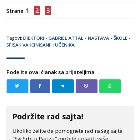
1
2
3
Strane:
Tagovi:
DIEKTORI
-
GABRIEL ATTAL
-
NASTAVA
-
ŠKOLE
-
SPISAK VAKCINISANIH UČENIKA
Podelite ovaj članak sa prijateljima:
Podržite rad sajta!
Ukoliko želite da pomognete rad našeg sajta
"Svi Srbi u Parizu" možete uplatiti vaše