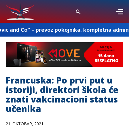
– prevoz pokojnika, kompletna administracija i o
Francuska: Po prvi put u
istoriji, direktori škola će
znati vakcinacioni status
učenika
21. OKTOBAR, 2021