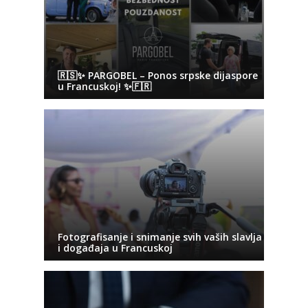
🇷🇸✨ PARGOBEL – Ponos srpske dijaspore
u Francuskoj! ✨🇫🇷
Fotografisanje i snimanje svih vaših slavlja
i događaja u Francuskoj