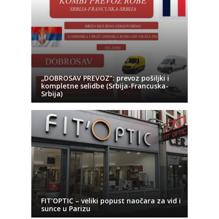
„DOBROSAV PREVOZ“: prevoz pošiljki i
kompletne selidbe (Srbija-Francuska-
Srbija)
FIT’OPTIC – veliki popust naočara za vid i
sunce u Parizu