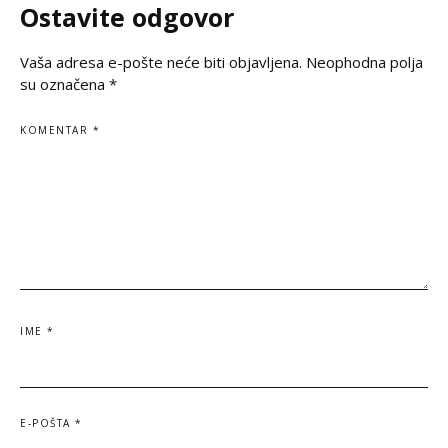
Ostavite odgovor
Zelenski i predsed
vršnjačko i partnerovo nasilje i
Vaša adresa e-pošte neće biti objavljena.
Neophodna polja
su označena
*
KOMENTAR
*
IME
*
E-POŠTA
*