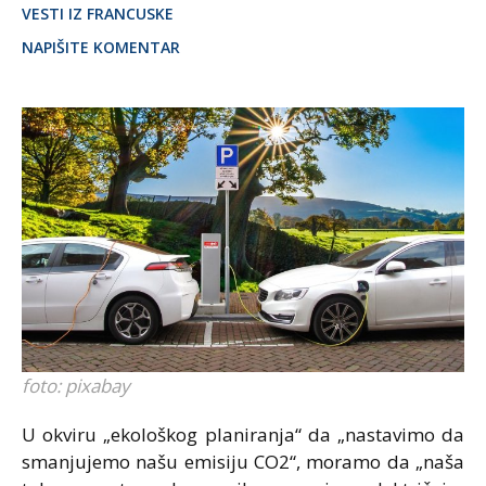
VESTI IZ FRANCUSKE
NAPIŠITE KOMENTAR
foto: pixabay
U okviru „ekološkog planiranja“ da „nastavimo da
smanjujemo našu emisiju CO2“, moramo da „naša