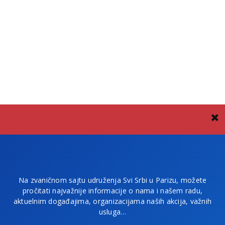
Na zvaničnom sajtu udruženja Svi Srbi u Parizu, možete
pročitati najvažnije informacije o nama i našem radu,
aktuelnim događajima, organizacijama naših akcija, važnih
usluga…