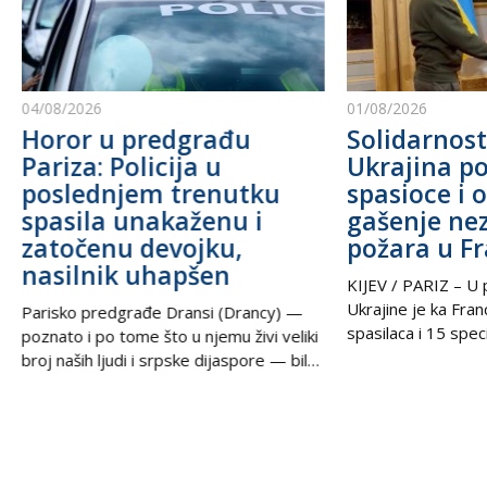
04/08/2026
01/08/2026
Horor u predgrađu
Solidarnost
Pariza: Policija u
Ukrajina po
poslednjem trenutku
spasioce i 
spasila unakaženu i
gašenje ne
zatočenu devojku,
požara u F
nasilnik uhapšen
KIJEV / PARIZ – U p
Ukrajine je ka Fra
Parisko predgrađe Dransi (Drancy) —
spasilaca i 15 speci
poznato i po tome što u njemu živi veliki
kako bi pomogli u g
broj naših ljudi i srpske dijaspore — bilo
šumskih požara koj
je poprište prave drame u noći između
pustoše jugozapad
petka i subote. Zahvaljujući izuzetnoj
Ova pomoć rezultat
upornosti i profesionalizmu policijskih
tokom nedelje u t
službenika, iz zaključanog stana spasena
postigli ukrajinski
je mlada žena koja je pretrpela brutalno