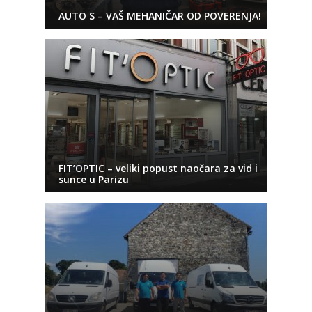
AUTO S – VAŠ MEHANIČAR OD POVERENJA!
FIT’OPTIC – veliki popust naočara za vid i
sunce u Parizu