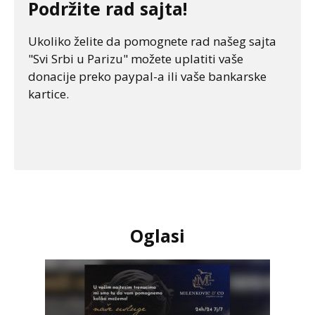
Podržite rad sajta!
Ukoliko želite da pomognete rad našeg sajta
"Svi Srbi u Parizu" možete uplatiti vaše
donacije preko paypal-a ili vaše bankarske
kartice.
Oglasi