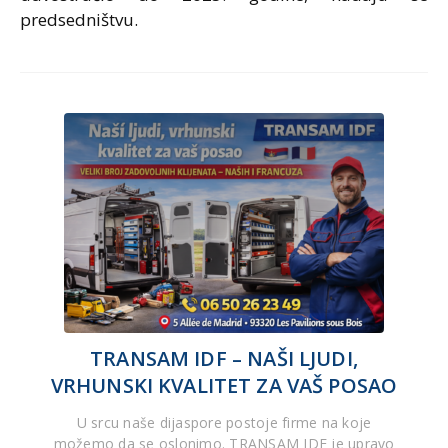
predsedništvu.
TRANSAM IDF – NAŠI LJUDI,
VRHUNSKI KVALITET ZA VAŠ POSAO
U srcu naše dijaspore postoje firme na koje
možemo da se oslonimo. TRANSAM IDF je upravo