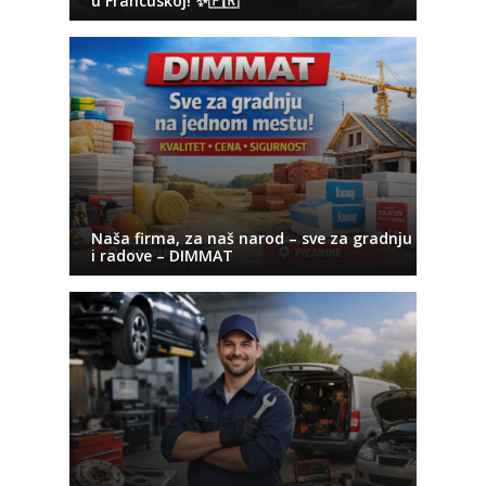
u Francuskoj! ✨🇫🇷
Naša firma, za naš narod – sve za gradnju
i radove – DIMMAT