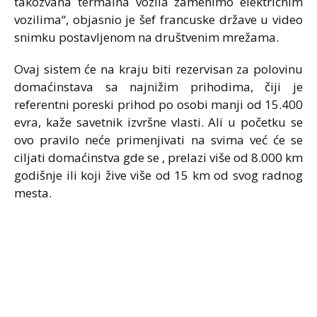
takozvana termalna vozila zamenimo električnim
vozilima“, objasnio je šef francuske države u video
snimku postavljenom na društvenim mrežama.
Ovaj sistem će na kraju biti rezervisan za polovinu
domaćinstava sa najnižim prihodima, čiji je
referentni poreski prihod po osobi manji od 15.400
evra, kaže savetnik izvršne vlasti. Ali u početku se
ovo pravilo neće primenjivati na svima već će se
ciljati domaćinstva gde se , prelazi više od 8.000 km
godišnje ili koji žive više od 15 km od svog radnog
mesta.