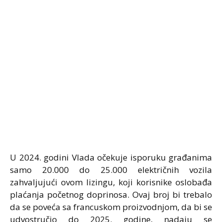
U 2024. godini Vlada očekuje isporuku građanima
samo 20.000 do 25.000 električnih vozila
zahvaljujući ovom lizingu, koji korisnike oslobađa
plaćanja početnog doprinosa. Ovaj broj bi trebalo
da se poveća sa francuskom proizvodnjom, da bi se
udvostručio do 2025. godine, nadaju se