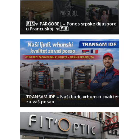
🇷🇸✨ PARGOBEL – Ponos srpske dijaspore
u Francuskoj! ✨🇫🇷
TRANSAM IDF – Naši ljudi, vrhunski kvalitet
za vaš posao