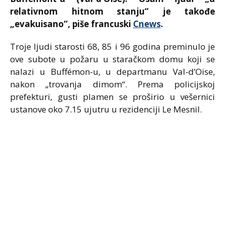
relativnom hitnom stanju“ je takođe
„evakuisano“, piše francuski
Cnews
.
Troje ljudi starosti 68, 85 i 96 godina preminulo je
ove subote u požaru u staračkom domu koji se
nalazi u Buffémon-u, u departmanu Val-d’Oise,
nakon „trovanja dimom“. Prema policijskoj
prefekturi, gusti plamen se proširio u vešernici
ustanove oko 7.15 ujutru u rezidenciji Le Mesnil.