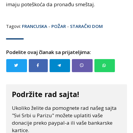
imaju poteškoća da pronađu smeštaj.
Tagovi:
FRANCUSKA
-
POŽAR
-
STARAČKI DOM
Podelite ovaj članak sa prijateljima:
Podržite rad sajta!
Ukoliko želite da pomognete rad našeg sajta
"Svi Srbi u Parizu" možete uplatiti vaše
donacije preko paypal-a ili vaše bankarske
kartice.