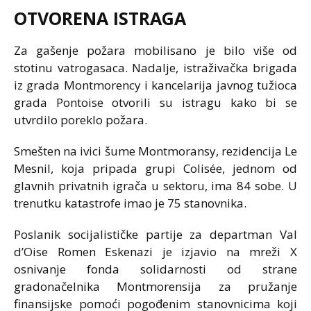
OTVORENA ISTRAGA
Za gašenje požara mobilisano je bilo više od
stotinu vatrogasaca. Nadalje, istraživačka brigada
iz grada Montmorency i kancelarija javnog tužioca
grada Pontoise otvorili su istragu kako bi se
utvrdilo poreklo požara.
Smešten na ivici šume Montmoransy, rezidencija Le
Mesnil, koja pripada grupi Colisée, jednom od
glavnih privatnih igrača u sektoru, ima 84 sobe. U
trenutku katastrofe imao je 75 stanovnika.
Poslanik socijalističke partije za departman Val
d’Oise Romen Eskenazi je izjavio na mreži X
osnivanje fonda solidarnosti od strane
gradonačelnika Montmorensija za pružanje
finansijske pomoći pogođenim stanovnicima koji