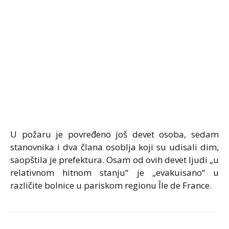
U požaru je povređeno još devet osoba, sedam
stanovnika i dva člana osoblja koji su udisali dim,
saopštila je prefektura. Osam od ovih devet ljudi „u
relativnom hitnom stanju“ je „evakuisano“ u
različite bolnice u pariskom regionu Île de France.