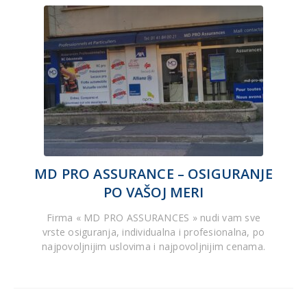
MD PRO ASSURANCE – OSIGURANJE
PO VAŠOJ MERI
Firma « MD PRO ASSURANCES » nudi vam sve
vrste osiguranja, individualna i profesionalna, po
najpovoljnijim uslovima i najpovoljnijim cenama.