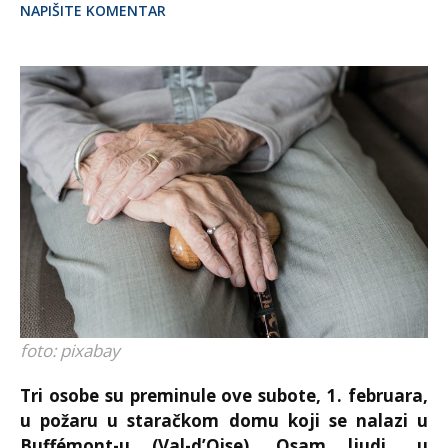
NAPIŠITE KOMENTAR
foto: pixabay
Tri osobe su preminule ove subote, 1. februara,
u požaru u staračkom domu koji se nalazi u
Buffémont-u (Val-d’Oise). Osam ljudi „u