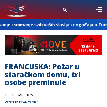
je svih vaših slavlja i događaja u Francuskoj
FRANCUSKA: Požar u
staračkom domu, tri
osobe preminule
1. FEBRUAR, 2025
VESTI IZ FRANCUSKE