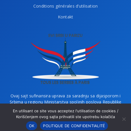
Conditions générales d’utilisation
Kontakt
Ovaj sajt sufinansira uprava za saradnju sa dijasporom i
Srbima u regionu Ministarstva spoljnih poslova Republike
Srbije i Ministarstvo bez portfelja zaduženo za dijasporu.
En utilisant ce site vous acceptez l'utilisation de cookies /
Korišćenjem ovog sajta prihvatili ste upotrebu kolačića
OK
POLITIQUE DE CONFIDENTIALITÉ