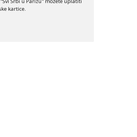
Svi Srbi u Parizu" možete uplatiti
ke kartice.