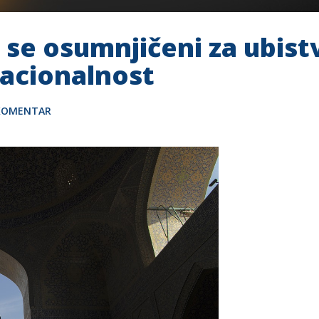
e osumnjičeni za ubistv
acionalnost
 KOMENTAR