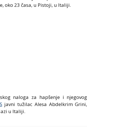
oko 23 časa, u Pistoji, u Italiji.
opskog naloga za hapšenje i njegovog
S
javni tužilac Alesa Abdelkrim Grini,
zi u Italiji.