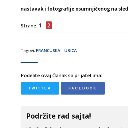
nastavak i fotografije osumnjičenog na sled
1
2
Strane:
Tagovi:
FRANCUSKA
-
UBICA
Podelite ovaj članak sa prijateljima:
TWITTER
FACEBOOK
Podržite rad sajta!