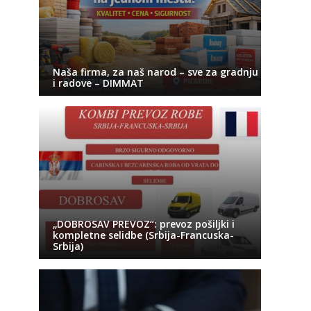
Naša firma, za naš narod – sve za gradnju
i radove – DIMMAT
„DOBROSAV PREVOZ“: prevoz pošiljki i
kompletne selidbe (Srbija-Francuska-
Srbija)