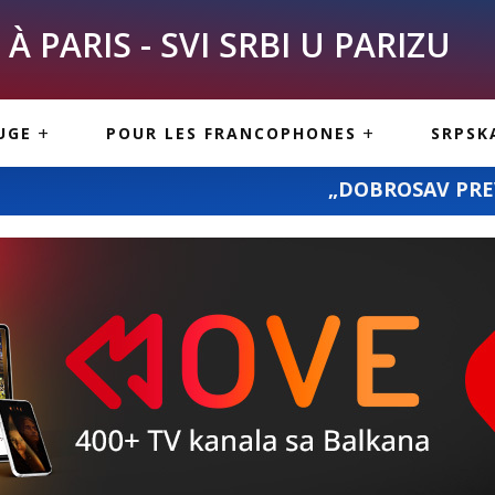
À PARIS - SVI SRBI U PARIZU
SKE
ASI
TOUS LES SERBES À
UGE
POUR LES FRANCOPHONES
SRPSK
PARIS
NE USLUGE
ARTICLES DE BLOG
„DOBROSAV PREVOZ“: prevoz pošiljki i
ISNE
ORMACIJE
CUISINE SERBE
SERVICES