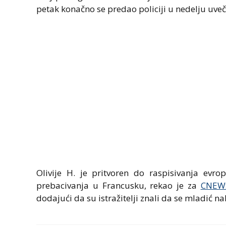
petak konačno se predao policiji u nedelju uveče, 
Olivije H. je pritvoren do raspisivanja evr
prebacivanja u Francusku, rekao je za
CNEW
dodajući da su istražitelji znali da se mladić nala