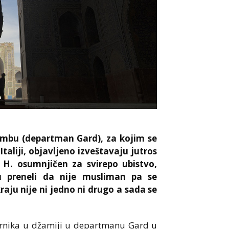
ombu (departman Gard), za kojim se
Italiji, objavljeno izveštavaju jutros
 H. osumnjičen za svirepo ubistvo,
u preneli da nije musliman pa se
raju nije ni jedno ni drugo a sada se
vernika u džamiji u departmanu Gard u