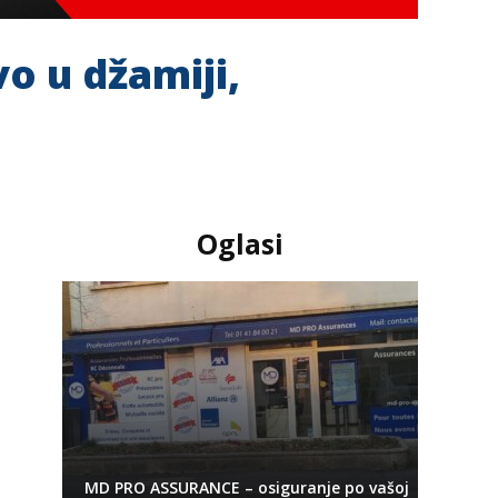
o u džamiji,
Oglasi
MD PRO ASSURANCE – osiguranje po vašoj