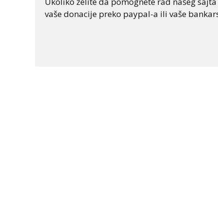
Ukoliko želite da pomognete rad našeg sajta "
vaše donacije preko paypal-a ili vaše bankars