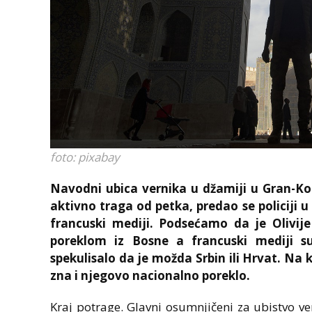
foto: pixabay
Navodni ubica vernika u džamiji u Gran-K
aktivno traga od petka, predao se policiji u 
francuski mediji. Podsećamo da je Olivije
poreklom iz Bosne a francuski mediji s
spekulisalo da je možda Srbin ili Hrvat. Na k
zna i njegovo nacionalno poreklo.
Kraj potrage. Glavni osumnjičeni za ubistvo 