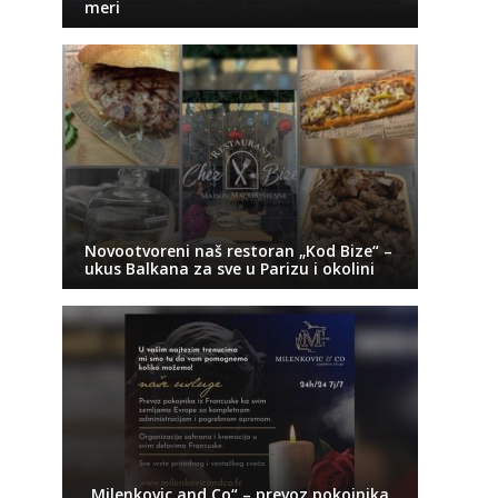
meri
Novootvoreni naš restoran „Kod Bize“ –
ukus Balkana za sve u Parizu i okolini
„Milenkovic and Co“ – prevoz pokojnika,