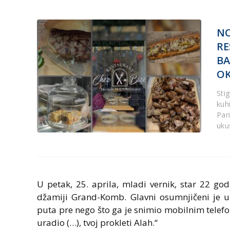
N
RE
BA
OK
Sti
kuh
Par
uku
U petak, 25. aprila, mladi vernik, star 22 g
džamiji Grand-Komb. Glavni osumnjičeni je 
puta pre nego što ga je snimio mobilnim telefo
uradio (…), tvoj prokleti Alah.“