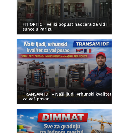
FIT’OPTIC – veliki popust naočara za vid i
sunce u Parizu
TRANSAM IDF – Naši ljudi, vrhunski kvalitet
za vaš posao