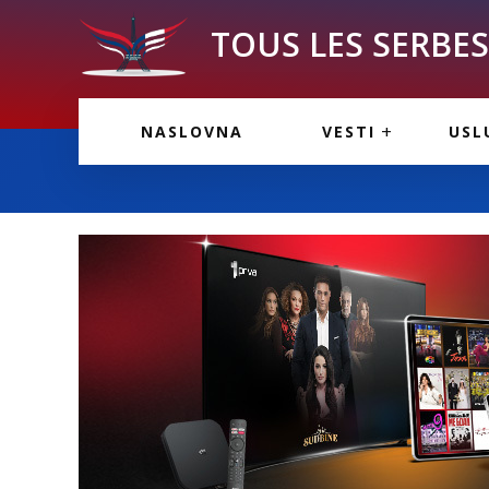
TOUS LES SERBES 
VESTI IZ FRANCU
OGL
NASLOVNA
VESTI
USL
VESTI IZ SRBIJE
VAŽ
VESTI IZ SVETA
KOR
INF