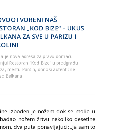
OVOOTVORENI NAŠ
STORAN „KOD BIZE“ – UKUS
LKANA ZA SVE U PARIZU I
OLINI
gla je nova adresa za pravu domaću
inju! Restoran “Kod Bize” u predgrađu
iza, mestu Pantin, donosi autentične
se Balkana
odine izboden je nožem dok se molio u
ubadao nožem žrtvu nekoliko desetine
nom, dva puta ponavljajući: „Ja sam to