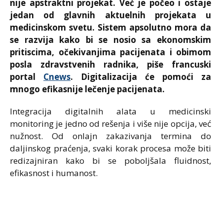
nije apstraktni projekat. Već je počeo i ostaje
jedan od glavnih aktuelnih projekata u
medicinskom svetu. Sistem apsolutno mora da
se razvija kako bi se nosio sa ekonomskim
pritiscima, očekivanjima pacijenata i obimom
posla zdravstvenih radnika, piše francuski
portal
Cnews
. Digitalizacija će pomoći za
mnogo efikasnije lečenje pacijenata.
Integracija digitalnih alata u medicinski
monitoring je jedno od rešenja i više nije opcija, već
nužnost. Od onlajn zakazivanja termina do
daljinskog praćenja, svaki korak procesa može biti
redizajniran kako bi se poboljšala fluidnost,
efikasnost i humanost.