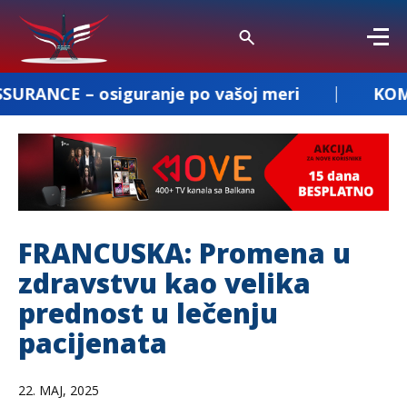
iguranje po vašoj meri
KOMBI PREVOZ DE
FRANCUSKA: Promena u
zdravstvu kao velika
prednost u lečenju
pacijenata
22. MAJ, 2025