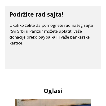
Podržite rad sajta!
Ukoliko želite da pomognete rad našeg sajta
"Svi Srbi u Parizu" možete uplatiti vaše
donacije preko paypal-a ili vaše bankarske
kartice.
Oglasi