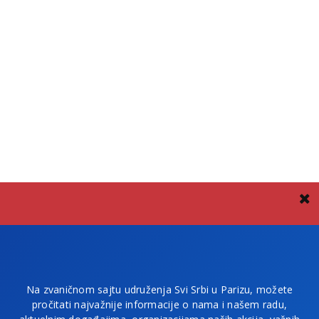
Na zvaničnom sajtu udruženja Svi Srbi u Parizu, možete
pročitati najvažnije informacije o nama i našem radu,