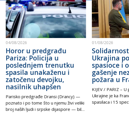
04/08/2026
01/08/2026
Horor u predgrađu
Solidarnost
Pariza: Policija u
Ukrajina po
poslednjem trenutku
spasioce i 
spasila unakaženu i
gašenje ne
zatočenu devojku,
požara u F
nasilnik uhapšen
KIJEV / PARIZ – U p
Ukrajine je ka Fra
Parisko predgrađe Dransi (Drancy) —
spasilaca i 15 speci
poznato i po tome što u njemu živi veliki
kako bi pomogli u g
broj naših ljudi i srpske dijaspore — bilo
šumskih požara koj
je poprište prave drame u noći između
pustoše jugozapad
petka i subote. Zahvaljujući izuzetnoj
Ova pomoć rezultat
upornosti i profesionalizmu policijskih