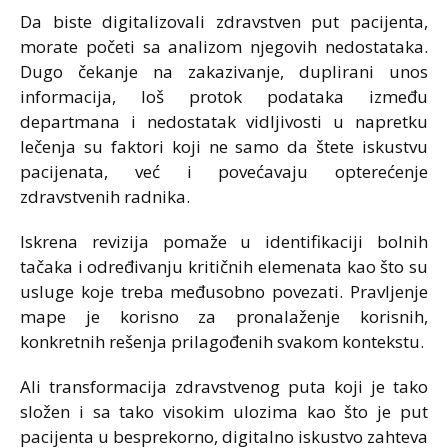
Da biste digitalizovali zdravstven put pacijenta,
morate početi sa analizom njegovih nedostataka.
Dugo čekanje na zakazivanje, duplirani unos
informacija, loš protok podataka između
departmana i nedostatak vidljivosti u napretku
lečenja su faktori koji ne samo da štete iskustvu
pacijenata, već i povećavaju opterećenje
zdravstvenih radnika.
Iskrena revizija pomaže u identifikaciji bolnih
tačaka i određivanju kritičnih elemenata kao što su
usluge koje treba međusobno povezati. Pravljenje
mape je korisno za pronalaženje korisnih,
konkretnih rešenja prilagođenih svakom kontekstu.
Ali transformacija zdravstvenog puta koji je tako
složen i sa tako visokim ulozima kao što je put
pacijenta u besprekorno, digitalno iskustvo zahteva