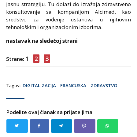
jasnu strategiju. Tu dolazi do izražaja zdravstveno
konsultovanje sa kompanijom Alcimed, kao
sredstvo za vođenje ustanova u njihovim
tehnološkim i organizacionim izborima.
nastavak na sledećoj strani
1
2
3
Strane:
Tagovi:
DIGITALIZACIJA
-
FRANCUSKA
-
ZDRAVSTVO
Podelite ovaj članak sa prijateljima: