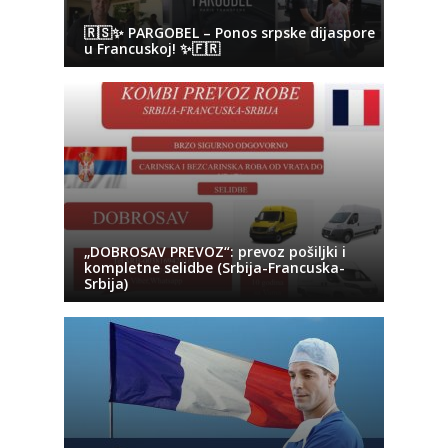
🇷🇸✨ PARGOBEL – Ponos srpske dijaspore
u Francuskoj! ✨🇫🇷
„DOBROSAV PREVOZ“: prevoz pošiljki i
kompletne selidbe (Srbija-Francuska-
Srbija)