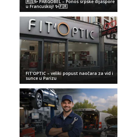
🇷🇸✨ PARGOBEL – Ponos srpske dijaspore
u Francuskoj! ✨🇫🇷
FIT’OPTIC – veliki popust naočara za vid i
sunce u Parizu