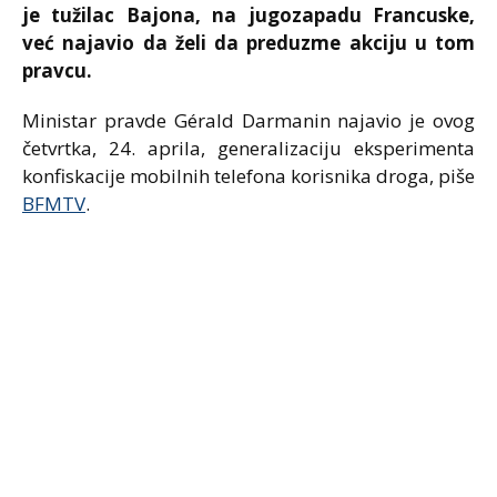
je tužilac Bajona, na jugozapadu Francuske,
već najavio da želi da preduzme akciju u tom
pravcu.
Ministar pravde Gérald Darmanin najavio je ovog
četvrtka, 24. aprila, generalizaciju eksperimenta
konfiskacije mobilnih telefona korisnika droga, piše
BFMTV
.