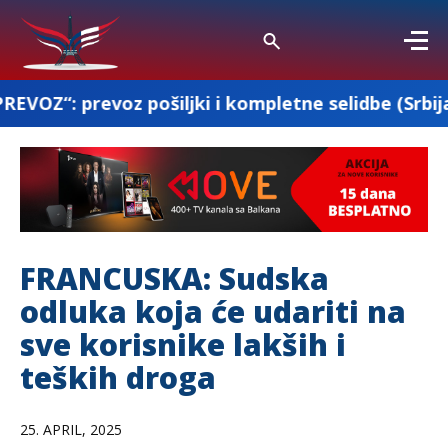
ošiljki i kompletne selidbe (Srbija-Francuska-Sr
FRANCUSKA: Sudska
odluka koja će udariti na
sve korisnike lakših i
teških droga
25. APRIL, 2025