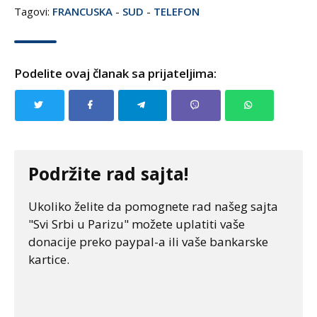
Tagovi:
FRANCUSKA
-
SUD
-
TELEFON
Podelite ovaj članak sa prijateljima:
Podržite rad sajta!
Ukoliko želite da pomognete rad našeg sajta
"Svi Srbi u Parizu" možete uplatiti vaše
donacije preko paypal-a ili vaše bankarske
kartice.