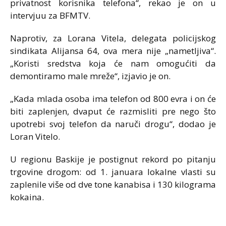
privatnost korisnika telefona“, rekao je on u
intervjuu za BFMTV.
Naprotiv, za Lorana Vitela, delegata policijskog
sindikata Alijansa 64, ova mera nije „nametljiva“.
„Koristi sredstva koja će nam omogućiti da
demontiramo male mreže“, izjavio je on.
„Kada mlada osoba ima telefon od 800 evra i on će
biti zaplenjen, dvaput će razmisliti pre nego što
upotrebi svoj telefon da naruči drogu“, dodao je
Loran Vitelo.
U regionu Baskije je postignut rekord po pitanju
trgovine drogom: od 1. januara lokalne vlasti su
zaplenile više od dve tone kanabisa i 130 kilograma
kokaina.