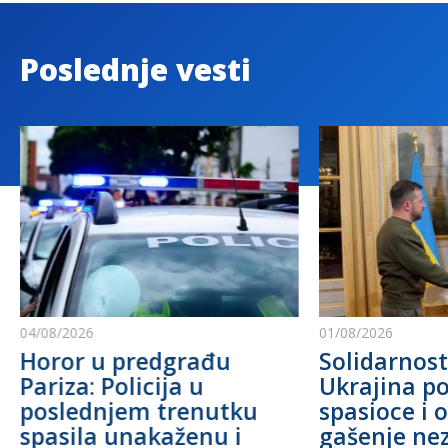
Poslednje vesti
04/08/2026
01/08/2026
Horor u predgrađu
Solidarnost
Pariza: Policija u
Ukrajina po
poslednjem trenutku
spasioce i 
spasila unakaženu i
gašenje ne