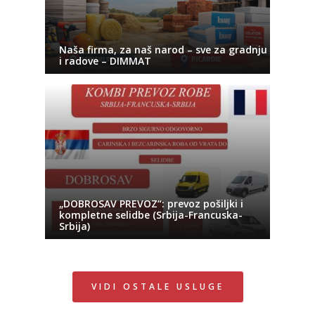
Naša firma, za naš narod – sve za gradnju
i radove – DIMMAT
„DOBROSAV PREVOZ“: prevoz pošiljki i
kompletne selidbe (Srbija-Francuska-
Srbija)
VIDI OSTALE USLUGE