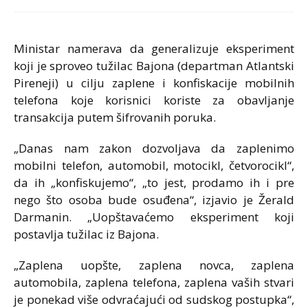
Ministar namerava da generalizuje eksperiment
koji je sproveo tužilac Bajona (departman Atlantski
Pireneji) u cilju zaplene i konfiskacije mobilnih
telefona koje korisnici koriste za obavljanje
transakcija putem šifrovanih poruka.
„Danas nam zakon dozvoljava da zaplenimo
mobilni telefon, automobil, motocikl, četvorocikl“,
da ih „konfiskujemo“, „to jest, prodamo ih i pre
nego što osoba bude osuđena“, izjavio je Žerald
Darmanin. „Uopštavaćemo eksperiment koji
postavlja tužilac iz Bajona.
„Zaplena uopšte, zaplena novca, zaplena
automobila, zaplena telefona, zaplena vaših stvari
je ponekad više odvraćajući od sudskog postupka“,