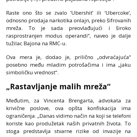
Raste ono što se zvalo ‘Ubershit’ ili ‘Ubercoke’,
odnosno prodaja narkotika onlajn, preko šifrovanih
mreža. To je sada preovlađujući i široko
rasprostranjen modus operandi“, naveo je dalje
tužilac Bajona na RMC-u.
Ova mera je, dodao je, prilično „odvraćajuća“
posebno među mladim potrošačima i ima „jaku
simboličku vrednost“.
„Rastavljanje malih mreža“
Međutim, za Vincenta Brengarta, advokata za
krivične poslove, ova opšta konfiskacija ima
ograničenja. „Danas vidimo način na koji se telefoni
koriste kao produžetak naših privatnih života. To
stoga predstavlja stvarne rizike od invazije na