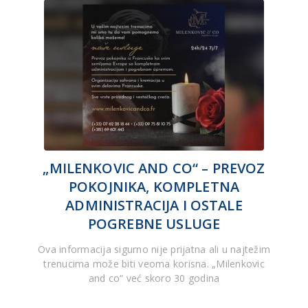
„MILENKOVIC AND CO“ – PREVOZ
POKOJNIKA, KOMPLETNA
ADMINISTRACIJA I OSTALE
POGREBNE USLUGE
Ova informacija sigurno nije prijatna ali u najtežim
trenucima može biti veoma korisna. „Milenkovic
and co“ već skoro 30 godina