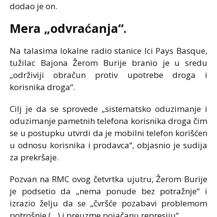
dodao je on.
Mera „odvraćanja“.
Na talasima lokalne radio stanice Ici Pays Basque,
tužilac Bajona Žerom Burije branio je u sredu
„održiviji obračun protiv upotrebe droga i
korisnika droga“.
Cilj je da se sprovede „sistematsko oduzimanje i
oduzimanje pametnih telefona korisnika droga čim
se u postupku utvrdi da je mobilni telefon korišćen
u odnosu korisnika i prodavca“, objasnio je sudija
za prekršaje.
Pozvan na RMC ovog četvrtka ujutru, Žerom Burije
je podsetio da „nema ponude bez potražnje“ i
izrazio želju da se „čvršće pozabavi problemom
potrošnje (…) i preuzme pojačanu represiju“.