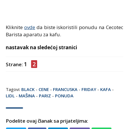
Kliknite
ovde
da biste iskoristili ponudu na Cecotec
Barista aparatu za kafu.
nastavak na sledećoj stranici
1
2
Strane:
Tagovi:
BLACK
-
CENE
-
FRANCUSKA
-
FRIDAY
-
KAFA
-
LIDL
-
MAŠINA
-
PARIZ
-
PONUDA
Podelite ovaj članak sa prijateljima: