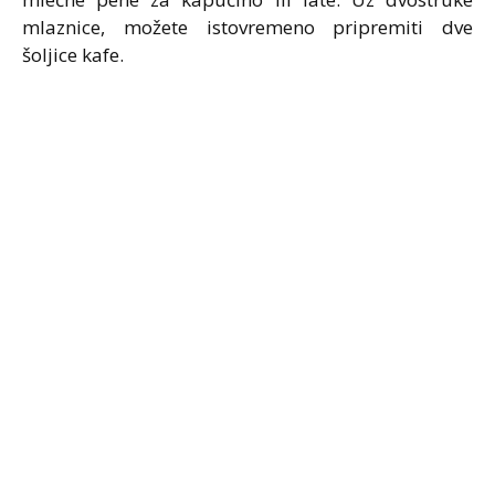
mlaznice, možete istovremeno pripremiti dve
šoljice kafe.