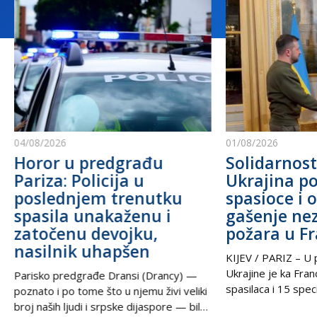
04/08/2026
01/08/2026
Horor u predgrađu
Solidarnost
Pariza: Policija u
Ukrajina po
poslednjem trenutku
spasioce i 
spasila unakaženu i
gašenje ne
zatočenu devojku,
požara u F
nasilnik uhapšen
KIJEV / PARIZ – U p
Ukrajine je ka Fra
Parisko predgrađe Dransi (Drancy) —
spasilaca i 15 speci
poznato i po tome što u njemu živi veliki
kako bi pomogli u g
broj naših ljudi i srpske dijaspore — bilo