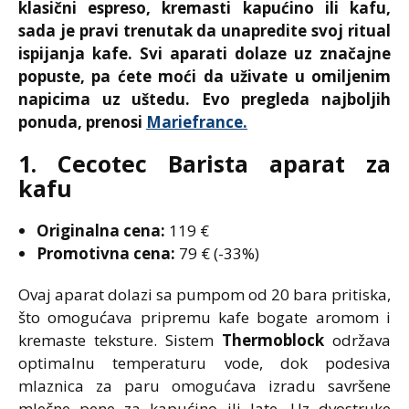
klasični espreso, kremasti kapućino ili kafu,
sada je pravi trenutak da unapredite svoj ritual
ispijanja kafe. Svi aparati dolaze uz značajne
popuste, pa ćete moći da uživate u omiljenim
napicima uz uštedu. Evo pregleda najboljih
ponuda, prenosi
Mariefrance.
1.
Cecotec Barista aparat za
kafu
Originalna cena:
119 €
Promotivna cena:
79 € (-33%)
Ovaj aparat dolazi sa pumpom od 20 bara pritiska,
što omogućava pripremu kafe bogate aromom i
kremaste teksture. Sistem
Thermoblock
održava
optimalnu temperaturu vode, dok podesiva
mlaznica za paru omogućava izradu savršene
mlečne pene za kapućino ili late. Uz dvostruke