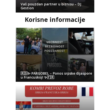
Vaš pouzdan partner u biznisu – DJ
Gestion
Korisne informacije
🇷🇸✨ PARGOBEL – Ponos srpske dijaspore
u Francuskoj! ✨🇫🇷