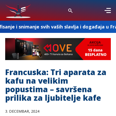
anje svih vaših slavlja i događaja u Francuskoj
Francuska: Tri aparata za
kafu na velikim
popustima – savršena
prilika za ljubitelje kafe
3. DECEMBAR, 2024