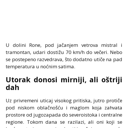
U dolini Rone, pod jačanjem vetrova mistral i
tramontan, udari dostižu 70 km/h do večeri. Nebo
se postepeno razvedrava, što dodatno utiče na pad
temperatura u noćnim satima.
Utorak donosi mirniji, ali oštriji
dah
Uz privremeni uticaj visokog pritiska, jutro protiče
pod niskom oblačnošću i maglom koja zahvata
prostore od jugozapada do severoistoka i centralne
regione. Tokom dana se razilazi, ali oni koji se