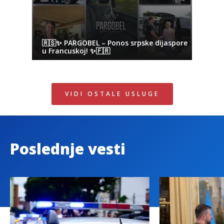
🇷🇸✨ PARGOBEL – Ponos srpske dijaspore
u Francuskoj! ✨🇫🇷
VIDI OSTALE USLUGE
Poslednje vesti