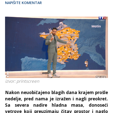
NAPIŠITE KOMENTAR
izvor: printscreen
Nakon neuobičajeno blagih dana krajem prošle
nedelje, pred nama je izražen i nagli preokret.
Sa severa nadire hladna masa, donoseći
vetrove koji preuzimaju čitav prostor i naglo