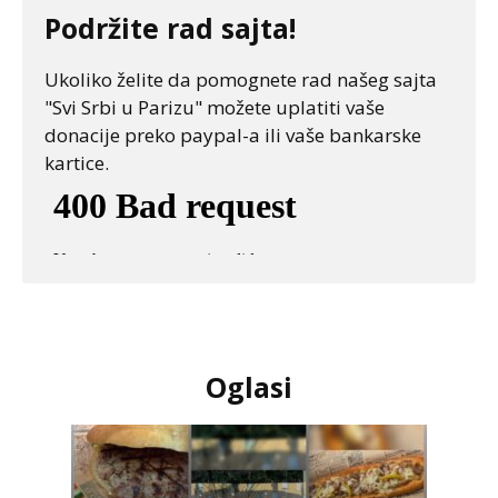
Podržite rad sajta!
Ukoliko želite da pomognete rad našeg sajta
"Svi Srbi u Parizu" možete uplatiti vaše
donacije preko paypal-a ili vaše bankarske
kartice.
Oglasi