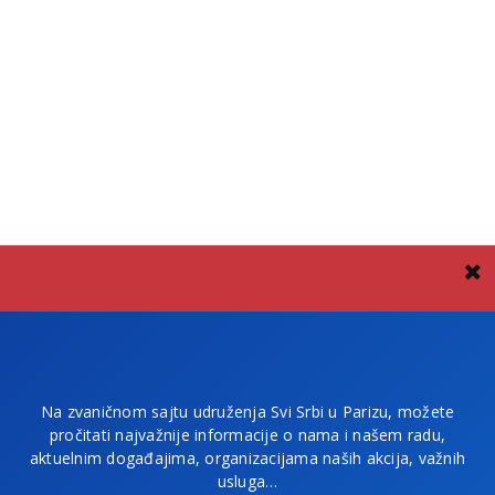
Na zvaničnom sajtu udruženja Svi Srbi u Parizu, možete
pročitati najvažnije informacije o nama i našem radu,
aktuelnim događajima, organizacijama naših akcija, važnih
usluga…