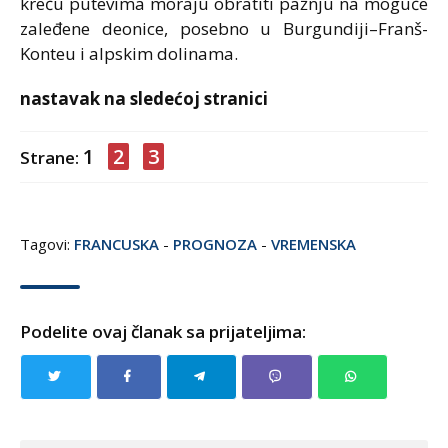
kreću putevima moraju obratiti pažnju na moguće
zaleđene deonice, posebno u Burgundiji–Franš-
Konteu i alpskim dolinama.
nastavak na sledećoj stranici
1
2
3
Strane:
Tagovi:
FRANCUSKA
-
PROGNOZA
-
VREMENSKA
Podelite ovaj članak sa prijateljima: