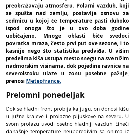
preobražavaju atmosferu. Polarni vazduh, koji
se spušta nad zemlju, postavlja osnovu za
sedmicu u kojoj će temperature pasti duboko
ispod onoga što je u ovo doba godine
uobičajeno. Mnoge oblasti biće svedoci
povratka mraza, često prvi put ove sezone, i to
kasnije nego što statistika predviđa. U višim
predelima kiša ustupa mesto snegu na sve nižim
nadmorskim visinama, dok pojedine ravnice na
severoistoku ulaze u zonu posebne pažnje,
prenosi
Meteofrance.
Prelomni ponedeljak
Dok se hladni front probija ka jugu, on donosi kišu
u južne krajeve i prolazne pljuskove na severu. U
svom prolazu uvodi osetno hladniji vazduh, čineći
današnje temperature neuporedivim sa onima iz