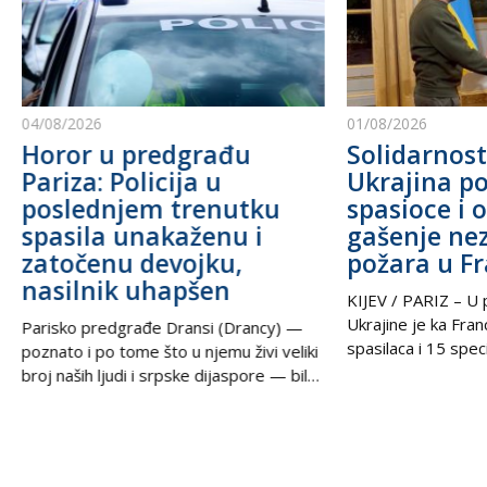
04/08/2026
01/08/2026
Horor u predgrađu
Solidarnost
Pariza: Policija u
Ukrajina po
poslednjem trenutku
spasioce i 
spasila unakaženu i
gašenje ne
zatočenu devojku,
požara u F
nasilnik uhapšen
KIJEV / PARIZ – U p
Ukrajine je ka Fra
Parisko predgrađe Dransi (Drancy) —
spasilaca i 15 speci
poznato i po tome što u njemu živi veliki
kako bi pomogli u g
broj naših ljudi i srpske dijaspore — bilo
šumskih požara koj
je poprište prave drame u noći između
pustoše jugozapad
petka i subote. Zahvaljujući izuzetnoj
Ova pomoć rezultat
upornosti i profesionalizmu policijskih
tokom nedelje u t
službenika, iz zaključanog stana spasena