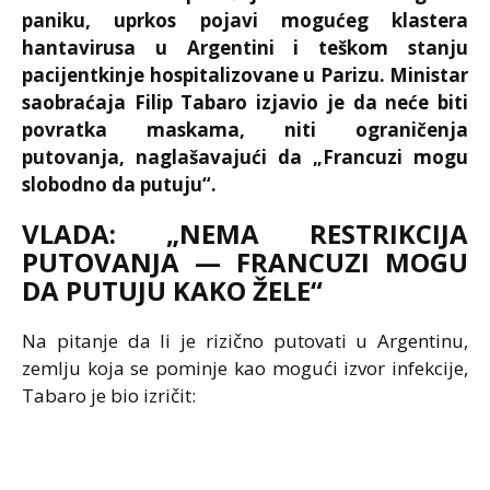
paniku, uprkos pojavi mogućeg klastera
hantavirusa u Argentini i teškom stanju
pacijentkinje hospitalizovane u Parizu. Ministar
saobraćaja Filip Tabaro izjavio je da neće biti
povratka maskama, niti ograničenja
putovanja, naglašavajući da „Francuzi mogu
slobodno da putuju“.
VLADA: „NEMA RESTRIKCIJA
PUTOVANJA — FRANCUZI MOGU
DA PUTUJU KAKO ŽELE“
Na pitanje da li je rizično putovati u Argentinu,
zemlju koja se pominje kao mogući izvor infekcije,
Tabaro je bio izričit: