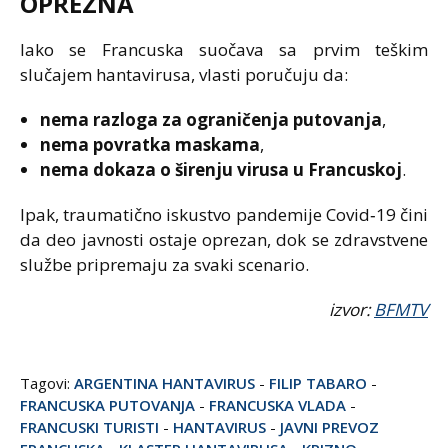
OPREZNA
Iako se Francuska suočava sa prvim teškim
slučajem hantavirusa, vlasti poručuju da:
nema razloga za ograničenja putovanja
,
nema povratka maskama
,
nema dokaza o širenju virusa u Francuskoj
.
Ipak, traumatično iskustvo pandemije Covid‑19 čini
da deo javnosti ostaje oprezan, dok se zdravstvene
službe pripremaju za svaki scenario.
izvor:
BFMTV
Tagovi:
ARGENTINA HANTAVIRUS
-
FILIP TABARO
-
FRANCUSKA PUTOVANJA
-
FRANCUSKA VLADA
-
FRANCUSKI TURISTI
-
HANTAVIRUS
-
JAVNI PREVOZ