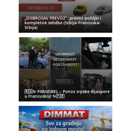
„DOBROSAV PREVOZ“: prevoz pošiljki i
kompletne selidbe (Srbija-Francuska-
Srbija)
🇷🇸✨ PARGOBEL – Ponos srpske dijaspore
u Francuskoj! ✨🇫🇷