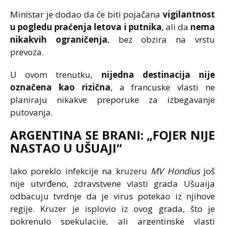
Ministar je dodao da će biti pojačana
vigilantnost
u pogledu praćenja letova i putnika
, ali da
nema
nikakvih ograničenja
, bez obzira na vrstu
prevoza.
U ovom trenutku,
nijedna destinacija nije
označena kao rizična
, a francuske vlasti ne
planiraju nikakve preporuke za izbegavanje
putovanja.
ARGENTINA SE BRANI: „FOJER NIJE
NASTAO U UŠUAJI“
Iako poreklo infekcije na kruzeru
MV Hondius
još
nije utvrđeno, zdravstvene vlasti grada Ušuaija
odbacuju tvrdnje da je virus potekao iz njihove
regije. Kruzer je isplovio iz ovog grada, što je
pokrenulo spekulacije, ali argentinske vlasti