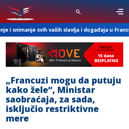
 svih vaših slavlja i događaja u Francuskoj
„Francuzi mogu da putuju
kako žele“, Ministar
saobraćaja, za sada,
isključio restriktivne
mere