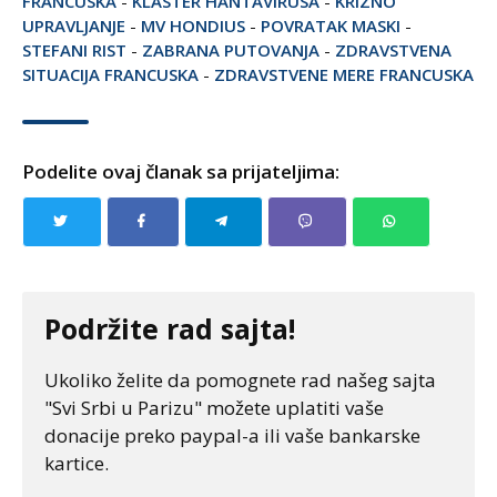
FRANCUSKA
-
KLASTER HANTAVIRUSA
-
KRIZNO
UPRAVLJANJE
-
MV HONDIUS
-
POVRATAK MASKI
-
STEFANI RIST
-
ZABRANA PUTOVANJA
-
ZDRAVSTVENA
SITUACIJA FRANCUSKA
-
ZDRAVSTVENE MERE FRANCUSKA
Podelite ovaj članak sa prijateljima:
Podržite rad sajta!
Ukoliko želite da pomognete rad našeg sajta
"Svi Srbi u Parizu" možete uplatiti vaše
donacije preko paypal-a ili vaše bankarske
kartice.