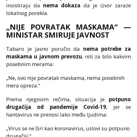
insistiraju da
nema dokaza
da je izvor zaraze
lokalnog porekla.
„NIJE POVRATAK MASKAMA“ —
MINISTAR SMIRUJE JAVNOST
Tabaro je jasno poručio da
nema potrebe za
maskama u javnom prevozu
, niti za bilo kakvim
posebnim merama:
„Ne, ovo nije povratak maskama, nema posebnih
mera opreza.“
Prema njegovim rečima, situacija je
potpuno
drugačija od pandemije Covid‑19
, jer se
hantavirus ne prenosi lako među ljudima:
„Virus se ne širi kao koronavirus, uslovi su potpuno
drugačiji.“