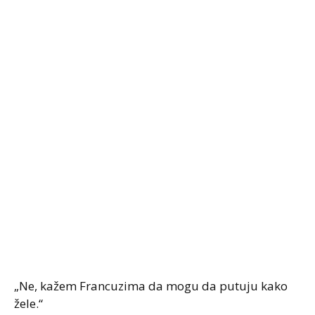
„Ne, kažem Francuzima da mogu da putuju kako
žele.“