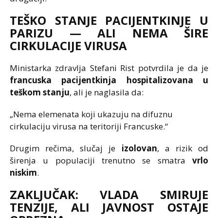
TEŠKO STANJE PACIJENTKINJE U
PARIZU — ALI NEMA ŠIRE
CIRKULACIJE VIRUSA
Ministarka zdravlja Stefani Rist potvrdila je da je
francuska pacijentkinja hospitalizovana u
teškom stanju
, ali je naglasila da:
„Nema elemenata koji ukazuju na difuznu
cirkulaciju virusa na teritoriji Francuske.“
Drugim rečima, slučaj je
izolovan
, a rizik od
širenja u populaciji trenutno se smatra
vrlo
niskim
.
ZAKLJUČAK: VLADA SMIRUJE
TENZIJE, ALI JAVNOST OSTAJE