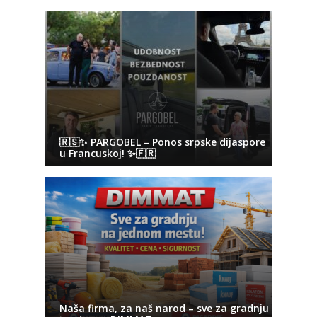
🇷🇸✨ PARGOBEL – Ponos srpske dijaspore
u Francuskoj! ✨🇫🇷
Naša firma, za naš narod – sve za gradnju