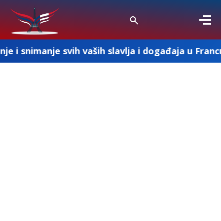
 svih vaših slavlja i događaja u Francuskoj