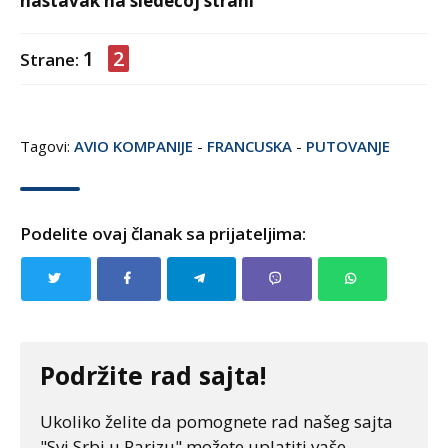
nastavak na sledećoj strani
1
2
Strane:
Tagovi:
AVIO KOMPANIJE
-
FRANCUSKA
-
PUTOVANJE
Podelite ovaj članak sa prijateljima:
Podržite rad sajta!
Ukoliko želite da pomognete rad našeg sajta
"Svi Srbi u Parizu" možete uplatiti vaše