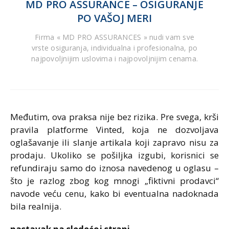
MD PRO ASSURANCE – OSIGURANJE
PO VAŠOJ MERI
Firma « MD PRO ASSURANCES » nudi vam sve
vrste osiguranja, individualna i profesionalna, po
najpovoljnijim uslovima i najpovoljnijim cenama.
Međutim, ova praksa nije bez rizika. Pre svega, krši
pravila platforme Vinted, koja ne dozvoljava
oglašavanje ili slanje artikala koji zapravo nisu za
prodaju. Ukoliko se pošiljka izgubi, korisnici se
refundiraju samo do iznosa navedenog u oglasu –
što je razlog zbog kog mnogi „fiktivni prodavci“
navode veću cenu, kako bi eventualna nadoknada
bila realnija.