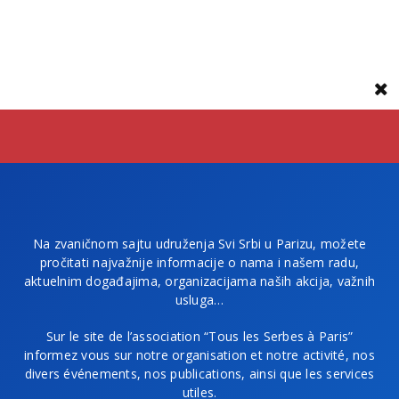
Na zvaničnom sajtu udruženja Svi Srbi u Parizu, možete
pročitati najvažnije informacije o nama i našem radu,
aktuelnim događajima, organizacijama naših akcija, važnih
usluga…
Sur le site de l’association “Tous les Serbes à Paris”
informez vous sur notre organisation et notre activité, nos
divers événements, nos publications, ainsi que les services
utiles.