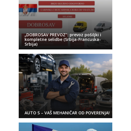
„DOBROSAV PREVOZ“: prevoz pošiljki i
kompletne selidbe (Srbija-Francuska-
Srbija)
AUTO S – VAŠ MEHANIČAR OD POVERENJA!