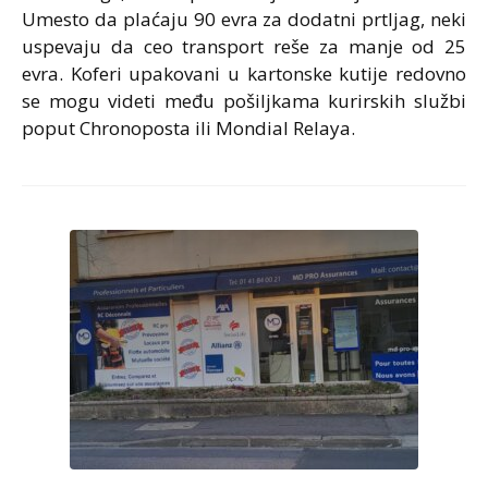
Umesto da plaćaju 90 evra za dodatni prtljag, neki
uspevaju da ceo transport reše za manje od 25
evra. Koferi upakovani u kartonske kutije redovno
se mogu videti među pošiljkama kurirskih službi
poput Chronoposta ili Mondial Relaya.