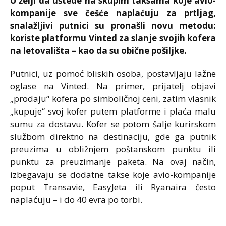
U želji da uštede na skupim taksama koje avio-
kompanije sve češće naplaćuju za prtljag,
snalažljivi putnici su pronašli novu metodu:
koriste platformu Vinted za slanje svojih kofera
na letovališta – kao da su obične pošiljke.
Putnici, uz pomoć bliskih osoba, postavljaju lažne
oglase na Vinted. Na primer, prijatelj objavi
„prodaju“ kofera po simboličnoj ceni, zatim vlasnik
„kupuje“ svoj kofer putem platforme i plaća malu
sumu za dostavu. Kofer se potom šalje kurirskom
službom direktno na destinaciju, gde ga putnik
preuzima u obližnjem poštanskom punktu ili
punktu za preuzimanje paketa. Na ovaj način,
izbegavaju se dodatne takse koje avio-kompanije
poput Transavie, EasyJeta ili Ryanaira često
naplaćuju – i do 40 evra po torbi.