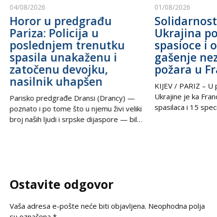
04/08/2026
01/08/2026
Horor u predgrađu
Solidarnost
Pariza: Policija u
Ukrajina po
poslednjem trenutku
spasioce i 
spasila unakaženu i
gašenje ne
zatočenu devojku,
požara u F
nasilnik uhapšen
KIJEV / PARIZ – U p
Ukrajine je ka Fra
Parisko predgrađe Dransi (Drancy) —
spasilaca i 15 speci
poznato i po tome što u njemu živi veliki
kako bi pomogli u g
broj naših ljudi i srpske dijaspore — bilo
šumskih požara koj
je poprište prave drame u noći između
pustoše jugozapad
petka i subote. Zahvaljujući izuzetnoj
Ova pomoć rezultat
upornosti i profesionalizmu policijskih
tokom nedelje u t
službenika, iz zaključanog stana spasena
postigli ukrajinski
je mlada žena koja je pretrpela brutalno
Ostavite odgovor
Zelenski i predsed
vršnjačko i partnerovo nasilje i
Vaša adresa e-pošte neće biti objavljena.
Neophodna polja
su označena
*