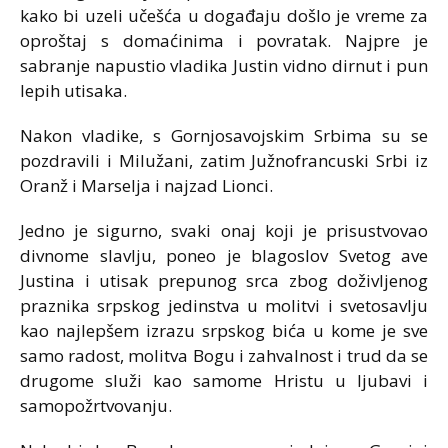
kako bi uzeli učešća u događaju došlo je vreme za
oproštaj s domaćinima i povratak. Najpre je
sabranje napustio vladika Justin vidno dirnut i pun
lepih utisaka.
Nakon vladike, s Gornjosavojskim Srbima su se
pozdravili i Milužani, zatim Južnofrancuski Srbi iz
Oranž i Marselja i najzad Lionci.
Jedno je sigurno, svaki onaj koji je prisustvovao
divnome slavlju, poneo je blagoslov Svetog ave
Justina i utisak prepunog srca zbog doživljenog
praznika srpskog jedinstva u molitvi i svetosavlju
kao najlepšem izrazu srpskog bića u kome je sve
samo radost, molitva Bogu i zahvalnost i trud da se
drugome služi kao samome Hristu u ljubavi i
samopožrtvovanju.