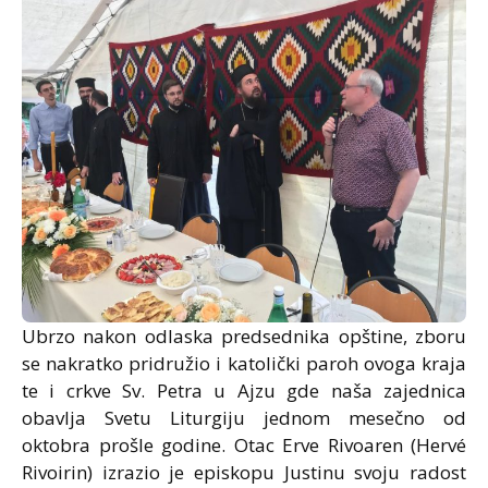
Ubrzo nakon odlaska predsednika opštine, zboru
se nakratko pridružio i katolički paroh ovoga kraja
te i crkve Sv. Petra u Ajzu gde naša zajednica
obavlja Svetu Liturgiju jednom mesečno od
oktobra prošle godine. Otac Erve Rivoaren (Hervé
Rivoirin) izrazio je episkopu Justinu svoju radost