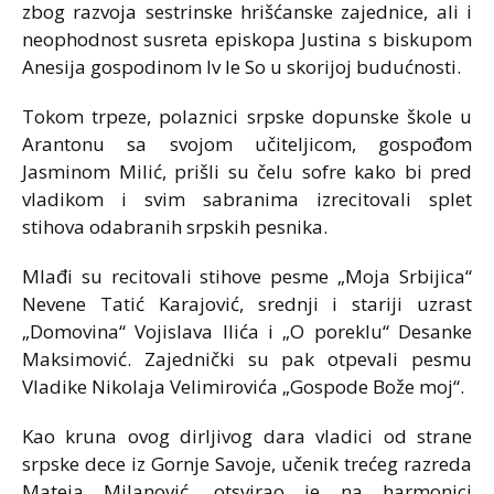
zbog razvoja sestrinske hrišćanske zajednice, ali i
neophodnost susreta episkopa Justina s biskupom
Anesija gospodinom Iv le So u skorijoj budućnosti.
Tokom trpeze, polaznici srpske dopunske škole u
Arantonu sa svojom učiteljicom, gospođom
Jasminom Milić, prišli su čelu sofre kako bi pred
vladikom i svim sabranima izrecitovali splet
stihova odabranih srpskih pesnika.
Mlađi su recitovali stihove pesme „Moja Srbijica“
Nevene Tatić Karajović, srednji i stariji uzrast
„Domovina“ Vojislava Ilića i „O poreklu“ Desanke
Maksimović. Zajednički su pak otpevali pesmu
Vladike Nikolaja Velimirovića „Gospode Bože moj“.
Kao kruna ovog dirljivog dara vladici od strane
srpske dece iz Gornje Savoje, učenik trećeg razreda
Mateja Milanović, otsvirao je na harmonici