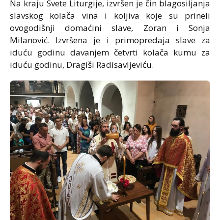
Na kraju Svete Liturgije, izvršen je čin blagosiljanja
slavskog kolača vina i koljiva koje su prineli
ovogodišnji domaćini slave, Zoran i Sonja
Milanović. Izvršena je i primopredaja slave za
iduću godinu davanjem četvrti kolača kumu za
iduću godinu, Dragiši Radisavljeviću.