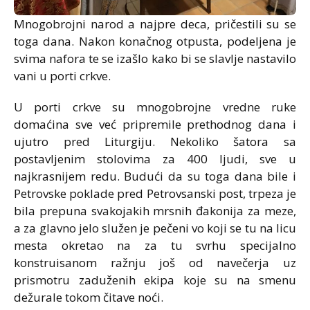
Mnogobrojni narod a najpre deca, pričestili su se
toga dana. Nakon konačnog otpusta, podeljena je
svima nafora te se izašlo kako bi se slavlje nastavilo
vani u porti crkve.
U porti crkve su mnogobrojne vredne ruke
domaćina sve već pripremile prethodnog dana i
ujutro pred Liturgiju. Nekoliko šatora sa
postavljenim stolovima za 400 ljudi, sve u
najkrasnijem redu. Budući da su toga dana bile i
Petrovske poklade pred Petrovsanski post, trpeza je
bila prepuna svakojakih mrsnih đakonija za meze,
a za glavno jelo služen je pečeni vo koji se tu na licu
mesta okretao na za tu svrhu specijalno
konstruisanom ražnju još od navečerja uz
prismotru zaduženih ekipa koje su na smenu
dežurale tokom čitave noći.