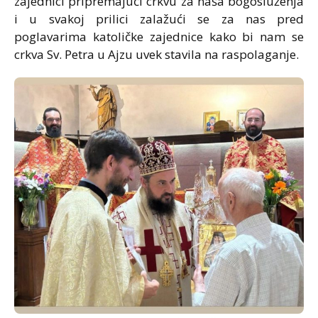
zajednici pripremajući crkvu za naša bogosluženja
i u svakoj prilici zalažući se za nas pred
poglavarima katoličke zajednice kako bi nam se
crkva Sv. Petra u Ajzu uvek stavila na raspolaganje.