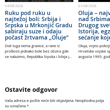
04/08/2026
01/08/2026
Ruku pod ruku u
Oluja – najv
najtežoj boli: Srbija i
nad Srbim
Srpska u Mrkonjić Gradu
Drugog sve
sabiraju suze i odaju
Istorija, eg
počast žrtvama „Oluje“
sećanje koj
Dok tuga nema granice, a rane iz
Oluja, vojno-polici
prošlosti jednako bole bez obzira gde
Hrvatske vojske s
se nalazimo, Republika Srpska i Srbija još
avgusta 1995. godi
jednom stoje ruku pod ruku – ujedinjene
od najbolnijih i najt
u dostojanstvu, molitvi i trajnom
savremenoj istorij
sećanju. U trenucima kada se prisećamo
Srbe širom sveta,
najcrnjih dana naše istorije, kada su
Krajišnike i njihov
kolone progranih nosile samo nadu i
samo vojna akcija
Ostavite odgovor
suze, nesalomivo jedinstvo dva krila
egzodusa, stradanj
vekovnih ognjišta.
datum
Vaša adresa e-pošte neće biti objavljena.
Neophodna polja
su označena
*