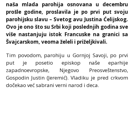
naša mlada parohija osnovana u decembru
prošle godine, proslavila je po prvi put svoju
parohijsku slavu – Svetog avu Justina Ćelijskog.
Ovo je ono što su Srbi koji poslednjih godina sve
više nastanjuju istok Francuske na granici sa
Švajcarskom, veoma želeli i priželjkivali.
Tim povodom, parohiju u Gornjoj Savoji, po prvi
put je posetio episkop naše eparhije
zapadnoevropske, Njegovo Preosveštenstvo,
Gospodin Justin (Jeremić). Vladiku je pred crkvom
dočekao već sabrani verni narod i deca.