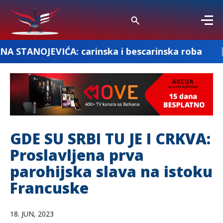
a i bescarinska roba
„Milenkovic and Co
GDE SU SRBI TU JE I CRKVA:
Proslavljena prva
parohijska slava na istoku
Francuske
18. JUN, 2023