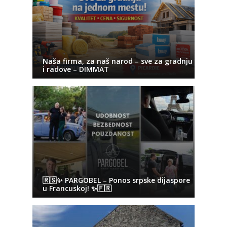
Naša firma, za naš narod – sve za gradnju
i radove – DIMMAT
🇷🇸✨ PARGOBEL – Ponos srpske dijaspore
u Francuskoj! ✨🇫🇷