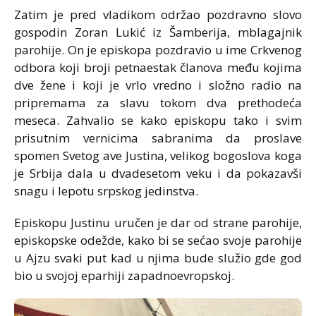
Zatim je pred vladikom održao pozdravno slovo
gospodin Zoran Lukić iz Šamberija, mblagajnik
parohije. On je episkopa pozdravio u ime Crkvenog
odbora koji broji petnaestak članova među kojima
dve žene i koji je vrlo vredno i složno radio na
pripremama za slavu tokom dva prethodeća
meseca. Zahvalio se kako episkopu tako i svim
prisutnim vernicima sabranima da proslave
spomen Svetog ave Justina, velikog bogoslova koga
je Srbija dala u dvadesetom veku i da pokazavši
snagu i lepotu srpskog jedinstva.
Episkopu Justinu uručen je dar od strane parohije,
episkopske odežde, kako bi se sećao svoje parohije
u Ajzu svaki put kad u njima bude služio gde god
bio u svojoj eparhiji zapadnoevropskoj.