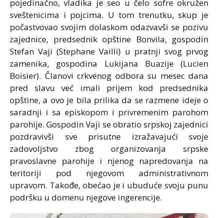
pojedinačno, vladika je seo u čelo sofre okružen
sveštenicima i pojcima. U tom trenutku, skup je
počastvovao svojim dolaskom odazvavši se pozivu
zajednice, predsednik opštine Bonvila, gospodin
Stefan Vaji (Stephane Vailli) u pratnji svog prvog
zamenika, gospodina Lukijana Buazije (Lucien
Boisier). Članovi crkvenog odbora su mesec dana
pred slavu već imali prijem kod predsednika
opštine, a ovo je bila prilika da se razmene ideje o
saradnji i sa episkopom i privremenim parohom
parohije. Gospodin Vaji se obratio srpskoj zajednici
pozdravivši sve prisutne izražavajući svoje
zadovoljstvo zbog organizovanja srpske
pravoslavne parohije i njenog napredovanja na
teritoriji pod njegovom administrativnom
upravom. Takođe, obećao je i ubuduće svoju punu
podršku u domenu njegove ingerencije.