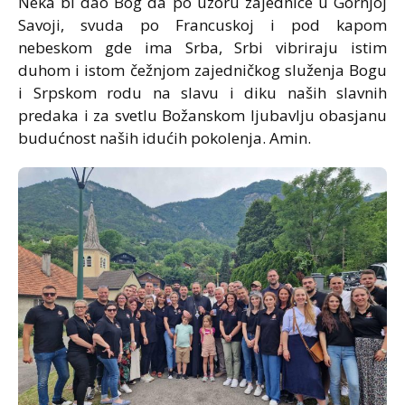
Neka bi dao Bog da po uzoru zajednice u Gornjoj
Savoji, svuda po Francuskoj i pod kapom
nebeskom gde ima Srba, Srbi vibriraju istim
duhom i istom čežnjom zajedničkog služenja Bogu
i Srpskom rodu na slavu i diku naših slavnih
predaka i za svetlu Božanskom ljubavlju obasjanu
budućnost naših idućih pokolenja. Amin.