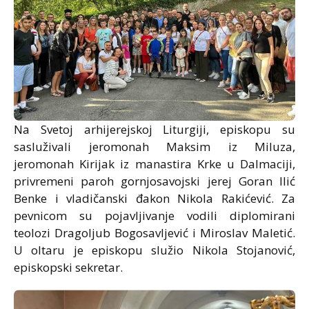
Na Svetoj arhijerejskoj Liturgiji, episkopu su
sasluživali jeromonah Maksim iz Miluza,
jeromonah Kirijak iz manastira Krke u Dalmaciji,
privremeni paroh gornjosavojski jerej Goran Ilić
Benke i vladičanski đakon Nikola Rakićević. Za
pevnicom su pojavljivanje vodili diplomirani
teolozi Dragoljub Bogosavljević i Miroslav Maletić.
U oltaru je episkopu služio Nikola Stojanović,
episkopski sekretar.