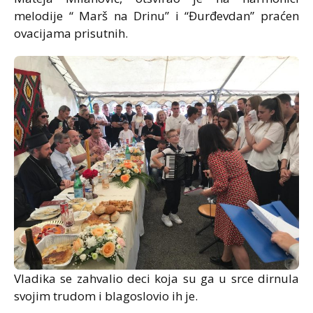
melodije “ Marš na Drinu” i “Đurđevdan” praćen
ovacijama prisutnih.
Vladika se zahvalio deci koja su ga u srce dirnula
svojim trudom i blagoslovio ih je.