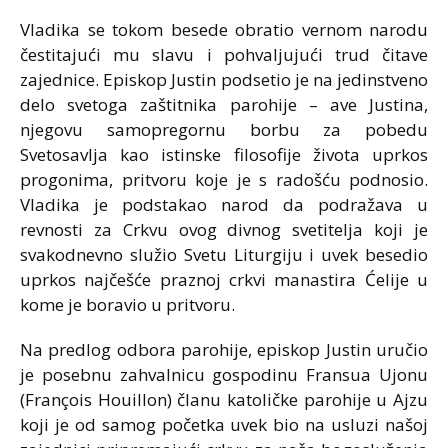
Vladika se tokom besede obratio vernom narodu
čestitajući mu slavu i pohvaljujući trud čitave
zajednice. Episkop Justin podsetio je na jedinstveno
delo svetoga zaštitnika parohije – ave Justina,
njegovu samopregornu borbu za pobedu
Svetosavlja kao istinske filosofije života uprkos
progonima, pritvoru koje je s radošću podnosio.
Vladika je podstakao narod da podražava u
revnosti za Crkvu ovog divnog svetitelja koji je
svakodnevno služio Svetu Liturgiju i uvek besedio
uprkos najčešće praznoj crkvi manastira Ćelije u
kome je boravio u pritvoru.
Na predlog odbora parohije, episkop Justin uručio
je posebnu zahvalnicu gospodinu Fransua Ujonu
(François Houillon) članu katoličke parohije u Ajzu
koji je od samog početka uvek bio na usluzi našoj