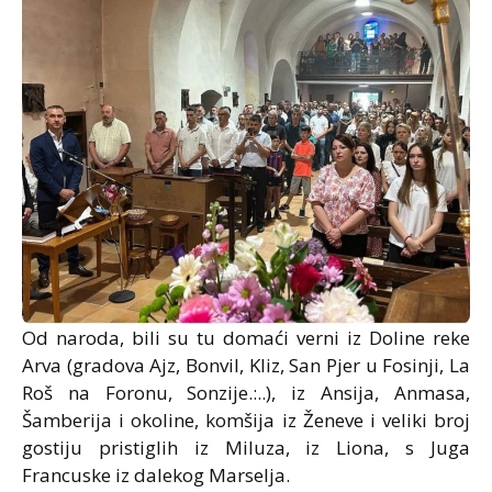
Od naroda, bili su tu domaći verni iz Doline reke
Arva (gradova Ajz, Bonvil, Kliz, San Pjer u Fosinji, La
Roš na Foronu, Sonzije.:..), iz Ansija, Anmasa,
Šamberija i okoline, komšija iz Ženeve i veliki broj
gostiju pristiglih iz Miluza, iz Liona, s Juga
Francuske iz dalekog Marselja.