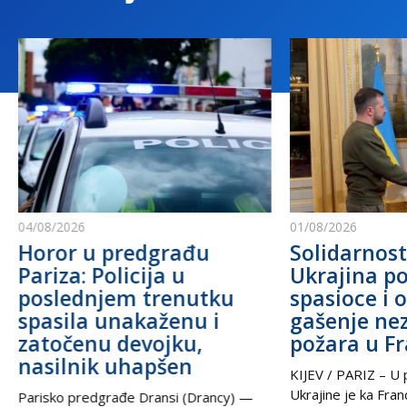
04/08/2026
01/08/2026
Horor u predgrađu
Solidarnost
Pariza: Policija u
Ukrajina po
poslednjem trenutku
spasioce i 
spasila unakaženu i
gašenje ne
zatočenu devojku,
požara u F
nasilnik uhapšen
KIJEV / PARIZ – U p
Ukrajine je ka Fra
Parisko predgrađe Dransi (Drancy) —