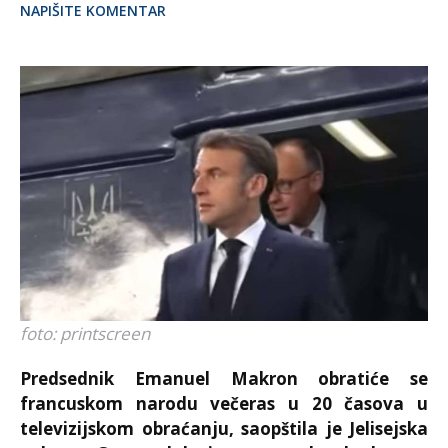
NAPIŠITE KOMENTAR
foto: printscreen
Predsednik
Emanuel Makron
obratiće se
francuskom narodu večeras u 20 časova u
televizijskom obraćanju, saopštila je
Jelisejska