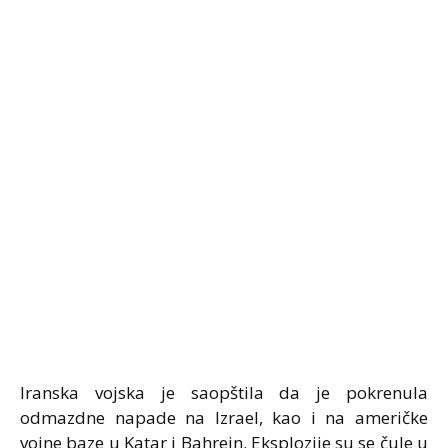
Iranska vojska je saopštila da je pokrenula
odmazdne napade na Izrael, kao i na američke
vojne baze u
Katar
i
Bahrein
. Eksplozije su se čule u