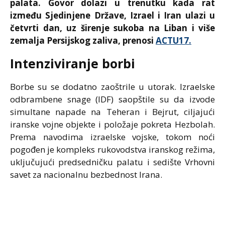
palata
. Govor dolazi u trenutku kada rat
između
Sjedinjene Države
,
Izrael
i
Iran
ulazi u
četvrti dan, uz širenje sukoba na
Liban
i više
zemalja Persijskog zaliva, prenosi
ACTU17.
Intenziviranje borbi
Borbe su se dodatno zaoštrile u utorak.
Izraelske
odbrambene snage (IDF)
saopštile su da izvode
simultane napade na
Teheran
i
Bejrut
, ciljajući
iranske vojne objekte i položaje pokreta
Hezbolah
.
Prema navodima izraelske vojske, tokom noći
pogođen je kompleks rukovodstva iranskog režima,
uključujući predsedničku palatu i sedište
Vrhovni
savet za nacionalnu bezbednost Irana
.