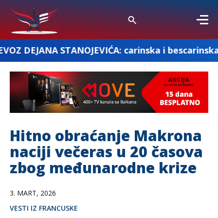
STANOJEVIĆA: carinska i bescarinska roba
Hitno obraćanje Makrona
naciji večeras u 20 časova
zbog međunarodne krize
3. MART, 2026
VESTI IZ FRANCUSKE