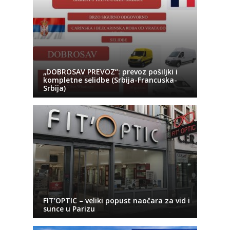
„DOBROSAV PREVOZ“: prevoz pošiljki i
kompletne selidbe (Srbija-Francuska-
Srbija)
FIT’OPTIC – veliki popust naočara za vid i
sunce u Parizu