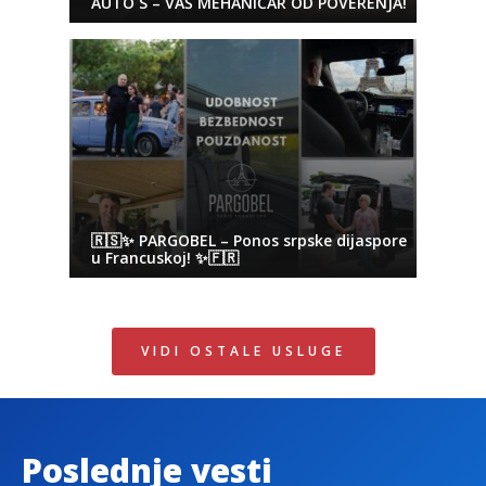
AUTO S – VAŠ MEHANIČAR OD POVERENJA!
🇷🇸✨ PARGOBEL – Ponos srpske dijaspore
u Francuskoj! ✨🇫🇷
VIDI OSTALE USLUGE
Poslednje vesti