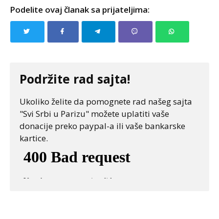
Podelite ovaj članak sa prijateljima:
Podržite rad sajta!
Ukoliko želite da pomognete rad našeg sajta
"Svi Srbi u Parizu" možete uplatiti vaše
donacije preko paypal-a ili vaše bankarske
kartice.