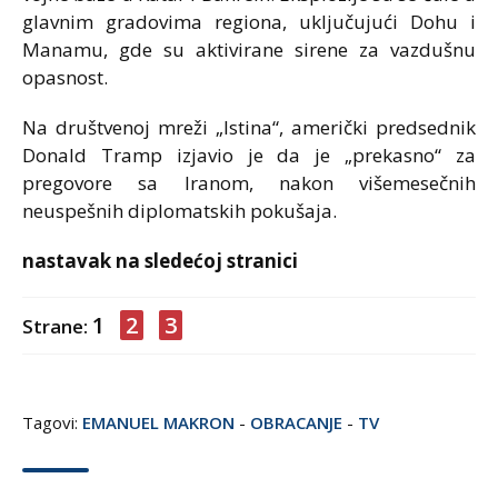
glavnim gradovima regiona, uključujući
Dohu
i
Manamu
, gde su aktivirane sirene za vazdušnu
opasnost.
Na društvenoj mreži „Istina“, američki predsednik
Donald Tramp
izjavio je da je „prekasno“ za
pregovore sa Iranom, nakon višemesečnih
neuspešnih diplomatskih pokušaja.
nastavak na sledećoj stranici
1
2
3
Strane:
Tagovi:
EMANUEL MAKRON
-
OBRACANJE
-
TV