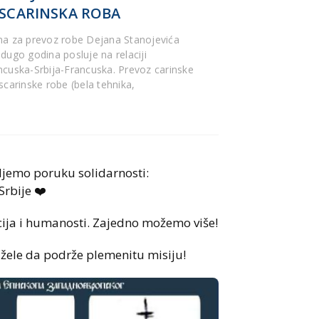
SCARINSKA ROBA
ma za prevoz robe Dejana Stanojevića
 dugo godina posluje na relaciji
ncuska-Srbija-Francuska. Prevoz carinske
escarinske robe (bela tehnika,
šaljemo poruku solidarnosti:
Srbije ❤️
ocija i humanosti. Zajedno možemo više!
 žele da podrže plemenitu misiju!