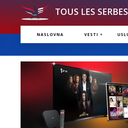
TOUS LES SERBES 
VESTI IZ FRANCU
OGL
NASLOVNA
VESTI
USL
VESTI IZ SRBIJE
VAŽ
VESTI IZ SVETA
KOR
INF