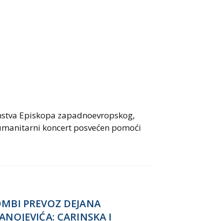
nstva Episkopa zapadnoevropskog,
 humanitarni koncert posvećen pomoći
MBI PREVOZ DEJANA
ANOJEVIĆA: CARINSKA I