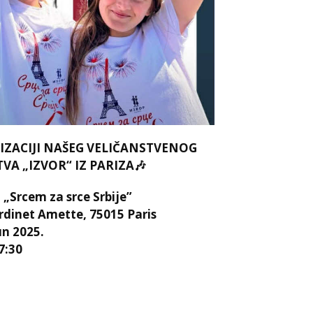
IZACIJI NAŠEG VELIČANSTVENOG
A „IZVOR“ IZ PARIZA🎶
rcem za srce Srbije”
ardinet Amette, 75015 Paris
un 2025.
7:30