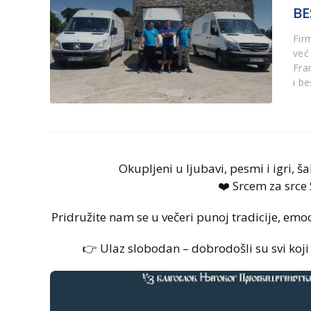
BE
Fir
već
Fra
i b
Okupljeni u ljubavi, pesmi i igri, 
❤️ Srcem za srce 
Pridružite nam se u večeri punoj tradicije, em
👉 Ulaz slobodan – dobrodošli su svi koji