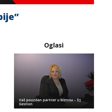
ije”
Oglasi
Vaš pouzdan partner u biznisu – DJ
Gestion