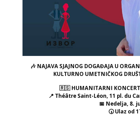
🎶 NAJAVA SJAJNOG DOGAĐAJA U ORGAN
KULTURNO UMETNIČKOG DRUŠTV
🇷🇸 HUMANITARNI KONCERT „S
📍 Théâtre Saint-Léon, 11 pl. du C
📅 Nedelja, 8. j
🕠 Ulaz od 1