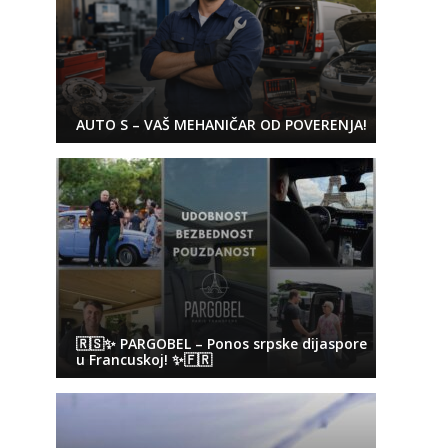
AUTO S – VAŠ MEHANIČAR OD POVERENJA!
🇷🇸✨ PARGOBEL – Ponos srpske dijaspore
u Francuskoj! ✨🇫🇷