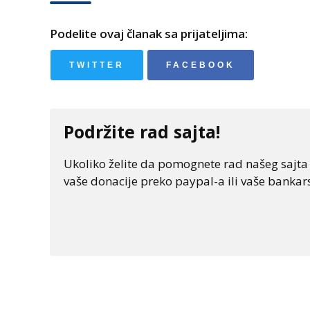
Podelite ovaj članak sa prijateljima:
TWITTER
FACEBOOK
Podržite rad sajta!
Ukoliko želite da pomognete rad našeg sajta "
vaše donacije preko paypal-a ili vaše bankars