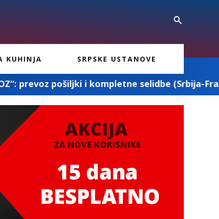
A KUHINJA
SRPSKE USTANOVE
mpletne selidbe (Srbija-Francuska-Srbija)