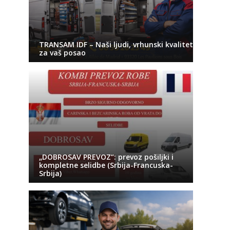
TRANSAM IDF – Naši ljudi, vrhunski kvalitet
za vaš posao
„DOBROSAV PREVOZ“: prevoz pošiljki i
kompletne selidbe (Srbija-Francuska-
Srbija)