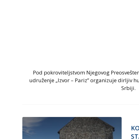
Pod pokroviteljstvom Njegovog Preosvešte
udruženje „Izvor – Pariz” organizuje dirljiv
Srbiji.
KO
ST