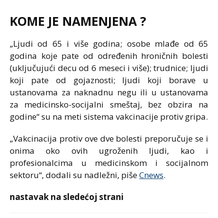
KOME JE NAMENJENA ?
„Ljudi od 65 i više godina; osobe mlađe od 65
godina koje pate od određenih hroničnih bolesti
(uključujući decu od 6 meseci i više); trudnice; ljudi
koji pate od gojaznosti; ljudi koji borave u
ustanovama za naknadnu negu ili u ustanovama
za medicinsko-socijalni smeštaj, bez obzira na
godine“ su na meti sistema vakcinacije protiv gripa.
„Vakcinacija protiv ove dve bolesti preporučuje se i
onima oko ovih ugroženih ljudi, kao i
profesionalcima u medicinskom i socijalnom
sektoru“, dodali su nadležni, piše
Cnews
.
nastavak na sledećoj strani