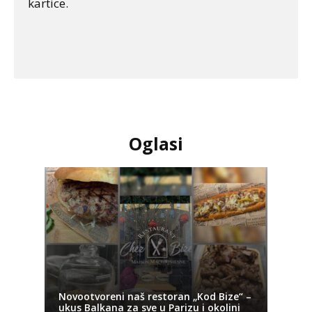
kartice.
Oglasi
Novootvoreni naš restoran „Kod Bize“ –
ukus Balkana za sve u Parizu i okolini