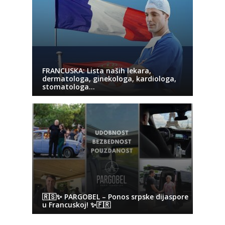
FRANCUSKA: Lista naših lekara,
dermatologa, ginekologa, kardiologa,
stomatologa…
🇷🇸✨ PARGOBEL – Ponos srpske dijaspore
u Francuskoj! ✨🇫🇷