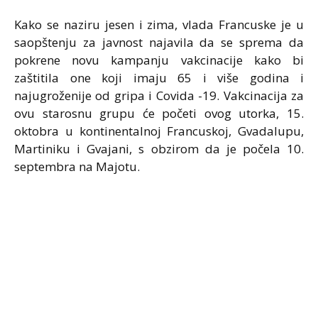
Kako se naziru jesen i zima, vlada Francuske je u
saopštenju za javnost najavila da se sprema da
pokrene novu kampanju vakcinacije kako bi
zaštitila one koji imaju 65 i više godina i
najugroženije od gripa i Covida -19. Vakcinacija za
ovu starosnu grupu će početi ovog utorka, 15.
oktobra u kontinentalnoj Francuskoj, Gvadalupu,
Martiniku i Gvajani, s obzirom da je počela 10.
septembra na Majotu.