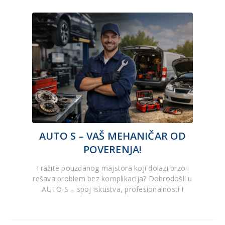
AUTO S – VAŠ MEHANIČAR OD
POVERENJA!
Tražite pouzdanog majstora koji dolazi brzo i
rešava problem bez komplikacija? Dobrodošli u
AUTO S – spoj iskustva, profesionalnosti i