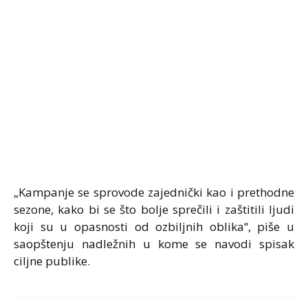
„Kampanje se sprovode zajednički kao i prethodne
sezone, kako bi se što bolje sprečili i zaštitili ljudi
koji su u opasnosti od ozbiljnih oblika“, piše u
saopštenju nadležnih u kome se navodi spisak
ciljne publike.