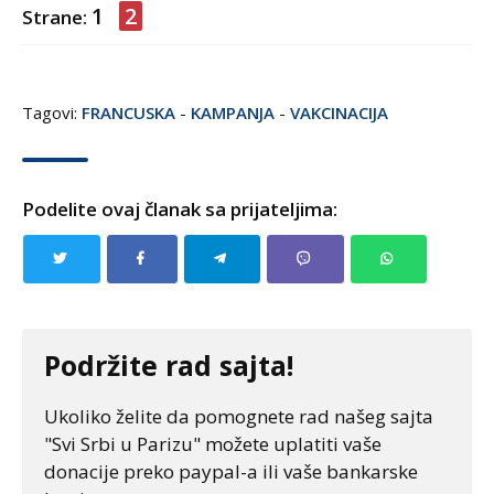
1
2
Strane:
Tagovi:
FRANCUSKA
-
KAMPANJA
-
VAKCINACIJA
Podelite ovaj članak sa prijateljima:
Podržite rad sajta!
Ukoliko želite da pomognete rad našeg sajta
"Svi Srbi u Parizu" možete uplatiti vaše
donacije preko paypal-a ili vaše bankarske