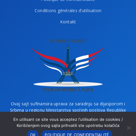
Conditions générales d’utilisation
Kontakt
Ovaj sajt sufinansira uprava za saradnju sa dijasporom i
Srbima u regionu Ministarstva spoljnih poslova Republike
Srbije i Ministarstvo bez portfelja zaduženo za dijasporu.
En utilisant ce site vous acceptez l'utilisation de cookies /
Korišćenjem ovog sajta prihvatili ste upotrebu kolačića
OK
POLITIQUE DE CONFIDENTIALITÉ