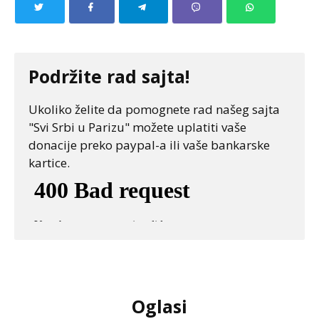
Podržite rad sajta!
Ukoliko želite da pomognete rad našeg sajta
"Svi Srbi u Parizu" možete uplatiti vaše
donacije preko paypal-a ili vaše bankarske
kartice.
Oglasi