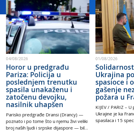
04/08/2026
01/08/2026
Horor u predgrađu
Solidarnost
Pariza: Policija u
Ukrajina po
poslednjem trenutku
spasioce i 
spasila unakaženu i
gašenje ne
zatočenu devojku,
požara u F
nasilnik uhapšen
KIJEV / PARIZ – U p
Ukrajine je ka Fra
Parisko predgrađe Dransi (Drancy) —
spasilaca i 15 speci
poznato i po tome što u njemu živi veliki
kako bi pomogli u g
broj naših ljudi i srpske dijaspore — bilo
šumskih požara koj