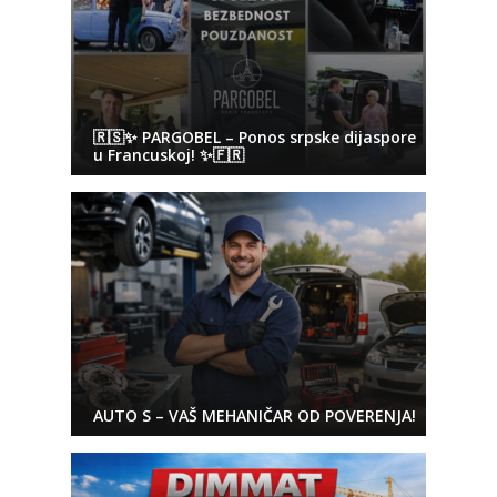
🇷🇸✨ PARGOBEL – Ponos srpske dijaspore
u Francuskoj! ✨🇫🇷
AUTO S – VAŠ MEHANIČAR OD POVERENJA!