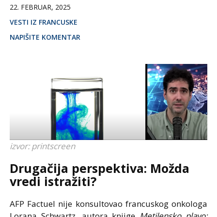
22. FEBRUAR, 2025
VESTI IZ FRANCUSKE
NAPIŠITE KOMENTAR
izvor: printscreen
Drugačija perspektiva: Možda
vredi istražiti?
AFP Factuel nije konsultovao francuskog onkologa
Lorana Schwartz, autora knjige
Metilensko plavo: