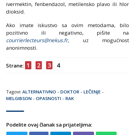
ivermektin, fenbendazol, metilensko plavo ili hlor
dioksid.
Ako imate iskustvo sa ovim metodama, bilo
pozitivno ili negativno, pišite na
courrierlecteurs@nekus.fr
, uz mogućnost
anonimnosti.
1
2
3
4
Strane:
Tagovi:
ALTERNATIVNO
-
DOKTOR
-
LEČENJE
-
MELGIBSON
-
OPASNOSTI
-
RAK
Podelite ovaj članak sa prijateljima: