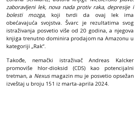
zaboravljeni lek, nova nada protiv raka, depresije i
bolesti mozga
, koji tvrdi da ovaj lek ima
obećavajuća svojstva. Švarc je rezultatima svog
istraživanja posvetio više od 20 godina, a njegova
knjiga trenutno dominira prodajom na Amazonu u
kategoriji „Rak“.
Takođe, nemački istraživač Andreas Kalcker
promoviše hlor-dioksid (CDS) kao potencijalni
tretman, a
Nexus
magazin mu je posvetio opsežan
izveštaj u broju 151 iz marta-aprila 2024.