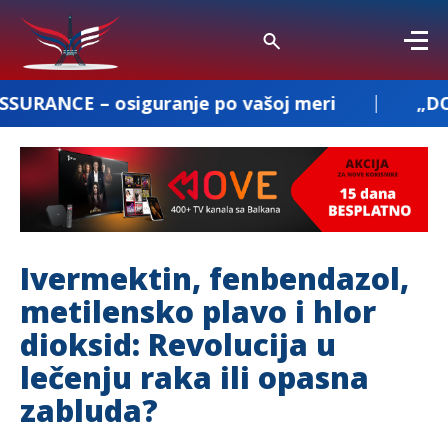
siguranje po vašoj meri
„DOBROSAV PREVO
Ivermektin, fenbendazol,
metilensko plavo i hlor
dioksid: Revolucija u
lečenju raka ili opasna
zabluda?