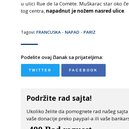
u ulici Rue de la Comète. Muškarac star oko čet
tog centra,
napadnut je nožem nasred ulice
.
Tagovi:
FRANCUSKA
-
NAPAD
-
PARIZ
Podelite ovaj članak sa prijateljima:
TWITTER
FACEBOOK
Podržite rad sajta!
Ukoliko želite da pomognete rad našeg sajta "
vaše donacije preko paypal-a ili vaše bankars