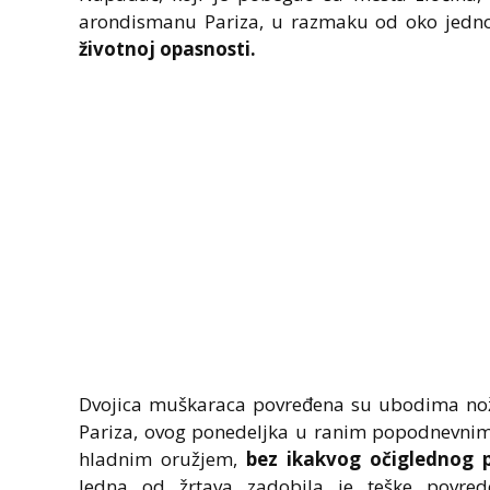
arondismanu Pariza, u razmaku od oko jedn
životnoj opasnosti.
Dvojica muškaraca povređena su ubodima n
Pariza, ovog ponedeljka u ranim popodnevnim
hladnim oružjem,
bez ikakvog očiglednog 
Jedna od žrtava zadobila je teške povrede