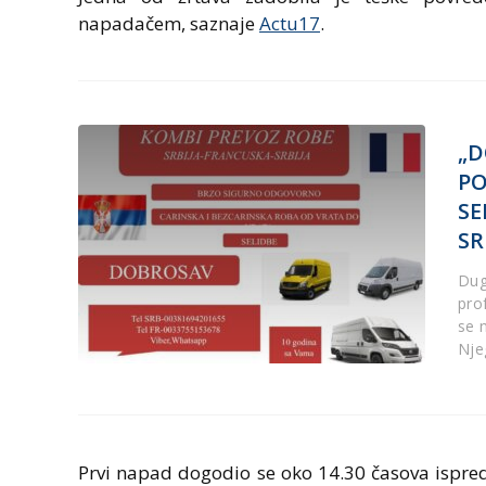
napadačem, saznaje
Actu17
.
„D
PO
SE
SR
Dug
prof
se 
Nje
Prvi napad dogodio se oko 14.30 časova ispred