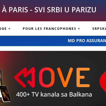
À PARIS - SVI SRBI U PARIZU
SKE
ASI
TOUS LES SERBES À
UGE
POUR LES FRANCOPHONES
SRPSK
PARIS
NE USLUGE
ARTICLES DE BLOG
MD PRO ASSURANCE – osiguranje po v
ISNE
ORMACIJE
CUISINE SERBE
SERVICES