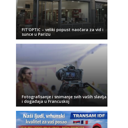
FIT’OPTIC – veliki popust naočara za vid i
sunce u Parizu
Fotografisanje i snimanje svih vaših slavlja
i događaja u Francuskoj