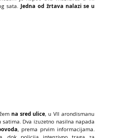
og sata.
Jedna od žrtava nalazi se u
ožem
na sred ulice
, u VII arondismanu
 satima. Dva izuzetno nasilna napada
povoda
, prema prvim informacijama.
, dok policija intenzivno traga za