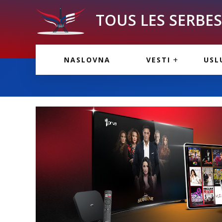
TOUS LES SERBES 
VESTI IZ FRANCU
OGL
NASLOVNA
VESTI
USL
VESTI IZ SRBIJE
VAŽ
VESTI IZ SVETA
KOR
INF