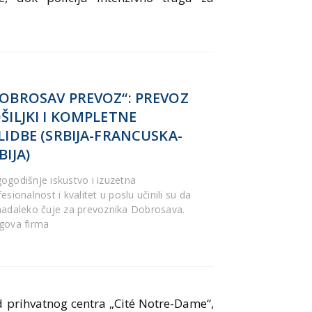
OBROSAV PREVOZ“: PREVOZ
ŠILJKI I KOMPLETNE
LIDBE (SRBIJA-FRANCUSKA-
BIJA)
ogodišnje iskustvo i izuzetna
esionalnost i kvalitet u poslu učinili su da
nadaleko čuje za prevoznika Dobrosava.
gova firma
 prihvatnog centra „Cité Notre-Dame“,