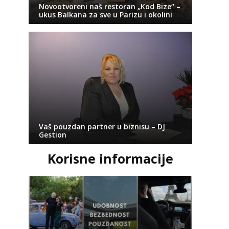
Novootvoreni naš restoran „Kod Bize“ –
ukus Balkana za sve u Parizu i okolini
Vaš pouzdan partner u biznisu – DJ
Gestion
Korisne informacije