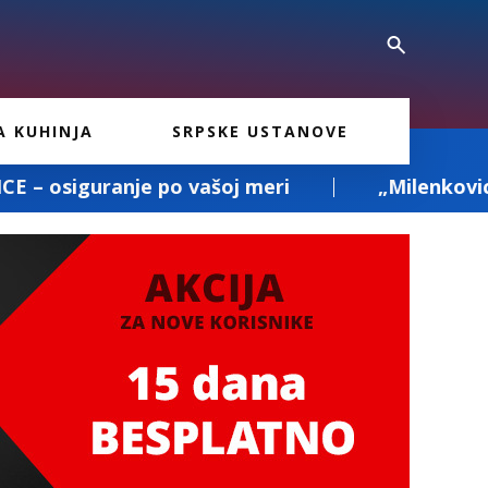
A KUHINJA
SRPSKE USTANOVE
ašoj meri
„Milenkovic and Co“ – prevoz p