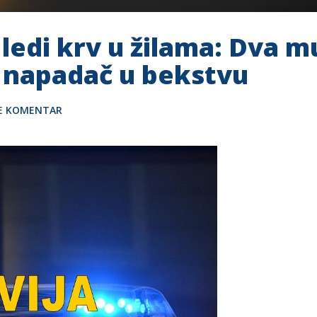
 ledi krv u žilama: Dva 
 napadač u bekstvu
TE KOMENTAR