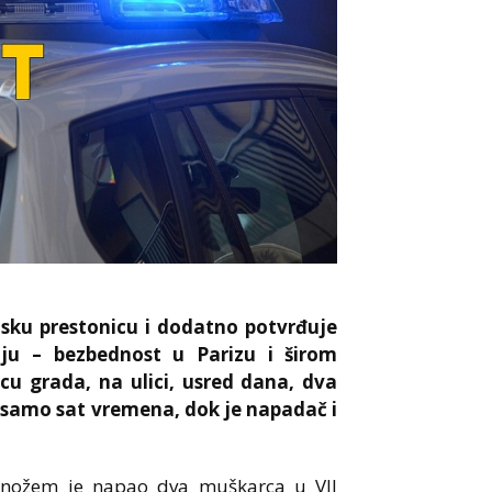
usku prestonicu i dodatno potvrđuje
ju – bezbednost u Parizu i širom
cu grada, na ulici, usred dana, dva
samo sat vremena, dok je napadač i
, nožem je napao dva muškarca u VII