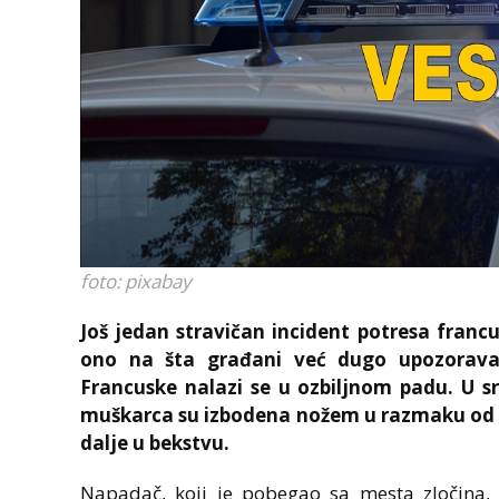
foto: pixabay
Još jedan stravičan incident potresa franc
ono na šta građani već dugo upozorava
Francuske nalazi se u ozbiljnom padu. U sr
muškarca su izbodena nožem u razmaku od 
dalje u bekstvu.
Napadač, koji je pobegao sa mesta zločina