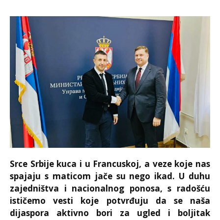
Srce Srbije kuca i u Francuskoj, a veze koje nas
spajaju s maticom jače su nego ikad. U duhu
zajedništva i nacionalnog ponosa, s radošću
ističemo vesti koje potvrđuju da se naša
dijaspora aktivno bori za ugled i boljitak