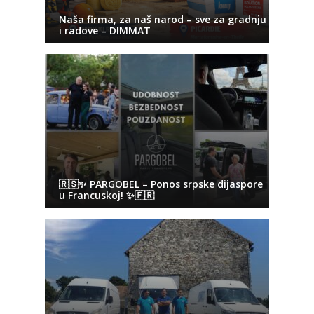
Naša firma, za naš narod – sve za gradnju
i radove – DIMMAT
🇷🇸✨ PARGOBEL – Ponos srpske dijaspore
u Francuskoj! ✨🇫🇷