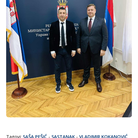
Tagovi:
SAŠA PEŠIĆ
-
SASTANAK
-
VLADIMIR KOKANOVIĆ