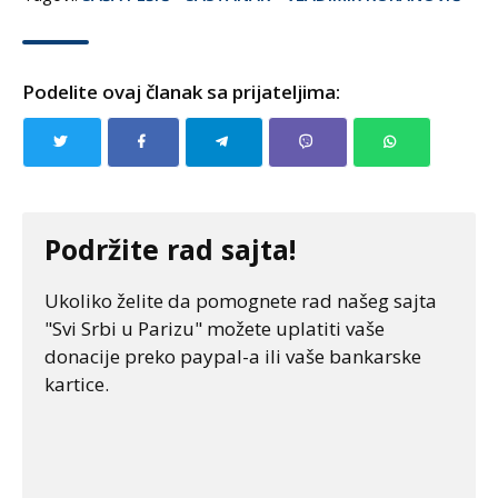
Podelite ovaj članak sa prijateljima:
Podržite rad sajta!
Ukoliko želite da pomognete rad našeg sajta
"Svi Srbi u Parizu" možete uplatiti vaše
donacije preko paypal-a ili vaše bankarske
kartice.