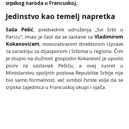
srpskog naroda u Francuskoj.
Jedinstvo kao temelj napretka
Saša Pešić
, predsednik udruženja „Svi Srbi u
Parizu“, imao je čast da se sastane sa
Vladimirom
Kokanovićem
, novoizabranim direktorom Uprave
za saradnju sa dijasporom i Srbima u regionu. Čim
je stupio na dužnost gospodin Kokanović je uputio
poziv za sastanak Pešiću, a ovaj susret u
Ministarstvu spoljnih poslova Republike Srbije nije
bio samo formalnost, već simbol čvrste volje da se
srpska zajednica u Francuskoj okupi i ojača.