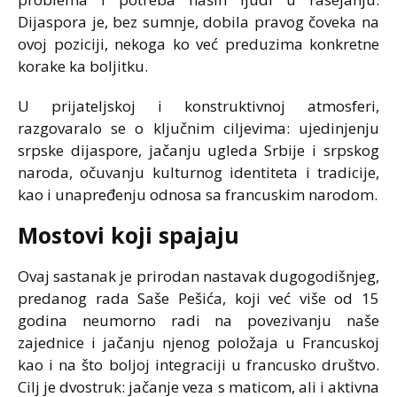
Dijaspora je, bez sumnje, dobila pravog čoveka na
ovoj poziciji, nekoga ko već preduzima konkretne
korake ka boljitku.
U prijateljskoj i konstruktivnoj atmosferi,
razgovaralo se o ključnim ciljevima: ujedinjenju
srpske dijaspore, jačanju ugleda Srbije i srpskog
naroda, očuvanju kulturnog identiteta i tradicije,
kao i unapređenju odnosa sa francuskim narodom.
Mostovi koji spajaju
Ovaj sastanak je prirodan nastavak dugogodišnjeg,
predanog rada Saše Pešića, koji već više od 15
godina neumorno radi na povezivanju naše
zajednice i jačanju njenog položaja u Francuskoj
kao i na što boljoj integraciji u francusko društvo.
Cilj je dvostruk: jačanje veza s maticom, ali i aktivna