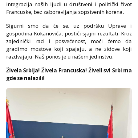
integracija naših ljudi u društveni i politički život
Francuske, bez zaboravljanja sopstvenih korena.
Sigurni smo da će se, uz podršku Uprave i
gospodina Kokanovića, postići sjajni rezultati. Kroz
zajednički rad i posvećenost, moći ćemo da
gradimo mostove koji spajaju, a ne zidove koji
razdvajaju. Naš ponos je u našem jedinstvu.
Živela Srbija! Živela Francuska! Živeli svi Srbi ma
gde se nalazili!