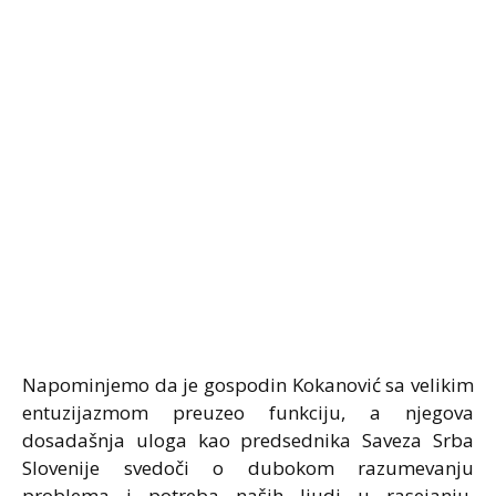
Napominjemo da je gospodin Kokanović sa velikim
entuzijazmom preuzeo funkciju, a njegova
dosadašnja uloga kao predsednika Saveza Srba
Slovenije svedoči o dubokom razumevanju
problema i potreba naših ljudi u rasejanju.