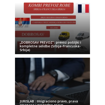
„DOBROSAV PREVOZ“: prevoz pošiljki i
kompletne selidbe (Srbija-Francuska-
Srbija)
JURISLAB : Imigraciono pravo, prava
stranaca i privredno pravo