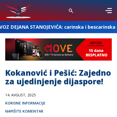
NOJEVIĆA: carinska i bescarinska roba
Kokanović i Pešić: Zajedno
za ujedinjenje dijaspore!
14. AVGUST, 2025
KORISNE INFORMACIJE
NAPIŠITE KOMENTAR