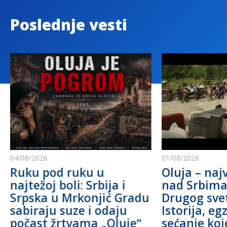
Poslednje vesti
04/08/2026
01/08/2026
Ruku pod ruku u
Oluja – najv
najtežoj boli: Srbija i
nad Srbim
Srpska u Mrkonjić Gradu
Drugog sve
sabiraju suze i odaju
Istorija, eg
počast žrtvama „Oluje“
sećanje koj